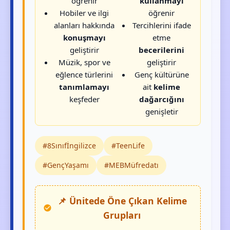
öğrenir
kullanmayı
Hobiler ve ilgi
öğrenir
alanları hakkında
Tercihlerini ifade
konuşmayı
etme
geliştirir
becerilerini
Müzik, spor ve
geliştirir
eğlence türlerini
Genç kültürüne
tanımlamayı
ait
kelime
keşfeder
dağarcığını
genişletir
#8Sınıfİngilizce
#TeenLife
#GençYaşamı
#MEBMüfredatı
📌 Ünitede Öne Çıkan Kelime
Grupları