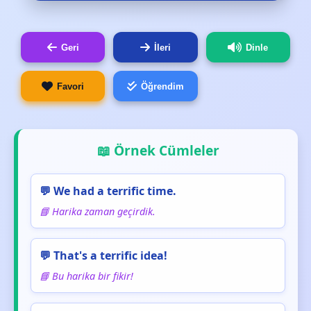
Geri
İleri
Dinle
Favori
Öğrendim
📖 Örnek Cümleler
💬 We had a terrific time.
📘 Harika zaman geçirdik.
💬 That's a terrific idea!
📘 Bu harika bir fikir!