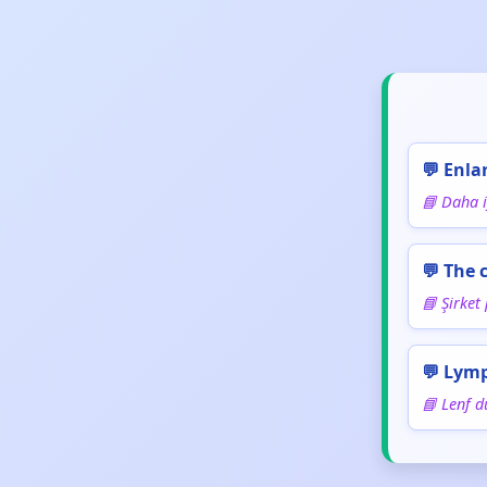
💬 Enla
📘 Daha i
💬 The 
📘 Şirket 
💬 Lymp
📘 Lenf d