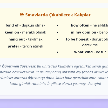
🎯 Sınavlarda Çıkabilecek Kalıplar
fond of
- düşkün olmak
how often
- ne sıklıkl
keen on
- meraklı olmak
in my opinion
- benc
hang out
- takılmak
to be honest
- dürüst o
gerekirse
prefer
- tercih etmek
what kind
- ne tür

Öğretmen Tavsiyesi:
Bu ünitedeki kelimeleri öğrenirken kendi gü
nızdan örnekler verin. "I usually hang out with my friends at weeke
l cümleler kurarak öğrenmeyi daha kalıcı hale getirebilirsiniz. Ünit
kendi günlük rutininizi İngilizce olarak yazmayı deneyin!