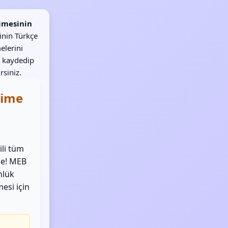
limesinin
inin Türkçe
elerini
 kaydedip
rsiniz.
elime
ili tüm
de! MEB
nlük
mesi için