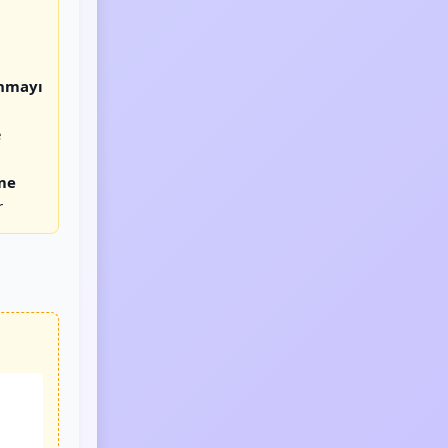
nmayı
e
me
r