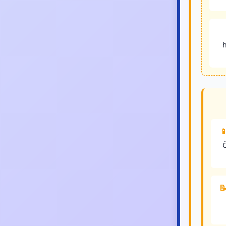
h

Ö
