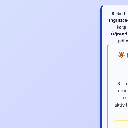
8. Sınıf
İngilizc
karşı
Öğrend
pdf o
🌟 
8. sı
temel
mü
aktivit