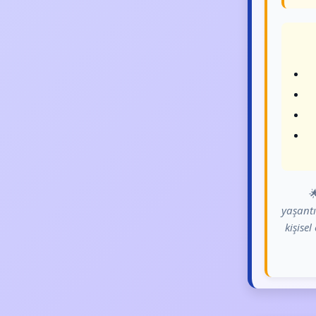

yaşantı
kişise