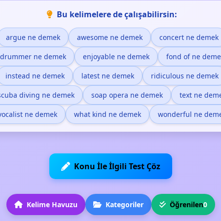
Bu kelimelere de çalışabilirsin:
argue ne demek
awesome ne demek
concert ne demek
drummer ne demek
enjoyable ne demek
fond of ne deme
instead ne demek
latest ne demek
ridiculous ne demek
scuba diving ne demek
soap opera ne demek
text ne dem
vocalist ne demek
what kind ne demek
wonderful ne dem
Konu İle İlgili Test Çöz
Kelime Havuzu
Kategoriler
Öğrenilen
0