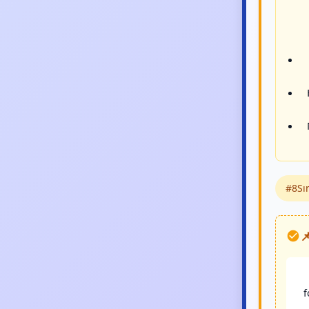
#8Sın

f