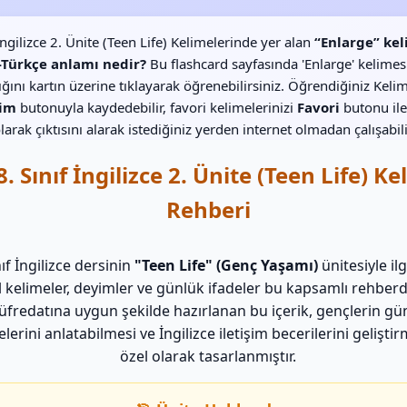
 İngilizce 2. Ünite (Teen Life) Kelimelerinde yer alan
“Enlarge” ke
e-Türkçe anlamı nedir?
Bu flashcard sayfasında 'Enlarge' kelimes
lığını kartın üzerine tıklayarak öğrenebilirsiniz. Öğrendiğiniz Kelim
im
butonuyla kaydedebilir, favori kelimelerinizi
Favori
butonu ile
larak çıktısını alarak istediğiniz yerden internet olmadan çalışabili
8. Sınıf İngilizce 2. Ünite (Teen Life) K
Rehberi
nıf İngilizce dersinin
"Teen Life" (Genç Yaşamı)
ünitesiyle ilg
 kelimeler, deyimler ve günlük ifadeler bu kapsamlı rehber
fredatına uygun şekilde hazırlanan bu içerik, gençlerin gü
elerini anlatabilmesi ve İngilizce iletişim becerilerini geliştir
özel olarak tasarlanmıştır.