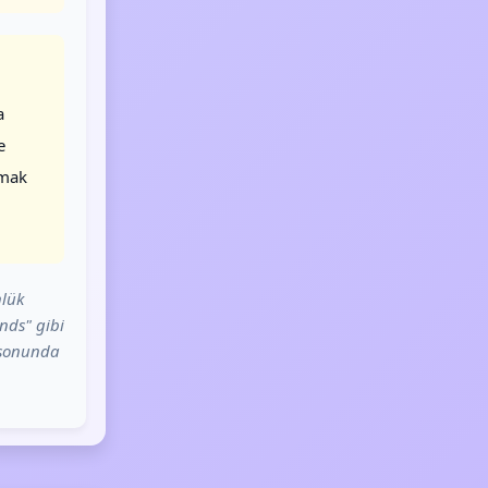
a
e
lmak
nlük
nds" gibi
e sonunda