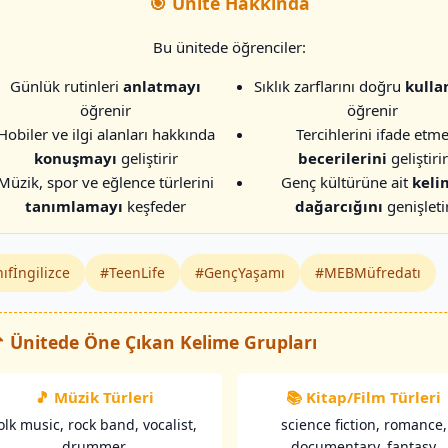
🎯 Ünite Hakkında
Bu ünitede öğrenciler:
Günlük rutinleri
anlatmayı
Sıklık zarflarını doğru
kulla
öğrenir
öğrenir
Hobiler ve ilgi alanları hakkında
Tercihlerini ifade etm
konuşmayı
geliştirir
becerilerini
geliştirir
Müzik, spor ve eğlence türlerini
Genç kültürüne ait
keli
tanımlamayı
keşfeder
dağarcığını
genişleti
ıfİngilizce
#TeenLife
#GençYaşamı
#MEBMüfredatı
 Ünitede Öne Çıkan Kelime Grupları
🎵 Müzik Türleri
📚 Kitap/Film Türleri
olk music, rock band, vocalist,
science fiction, romance,
drummer
documentary, fantasy