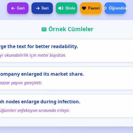
Geri
İleri
Dinle
Favori
Öğrendim
📖 Örnek Cümleler
rge the text for better readability.
yi okunabilirlik için metni büyütün.
company enlarged its market share.
pazar payını genişletti.
h nodes enlarge during infection.
üğümleri enfeksiyon sırasında irileşir.