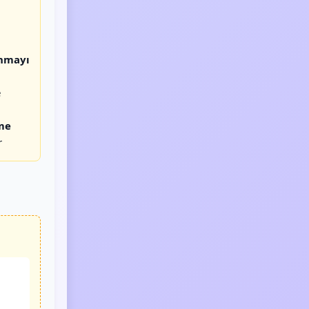
nmayı
e
me
r