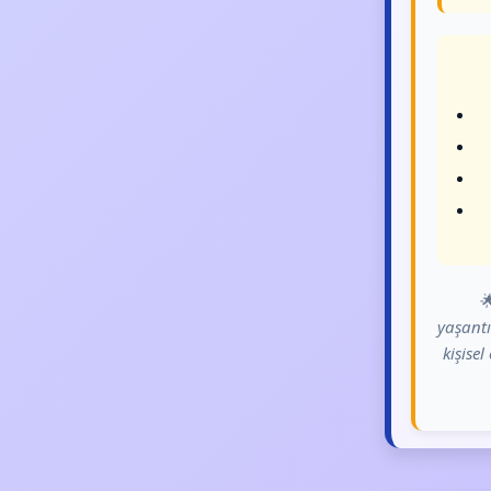

yaşantı
kişise