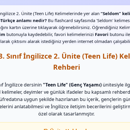
 İngilizce 2. Ünite (Teen Life) Kelimelerinde yer alan
“Seldom” kel
e-Türkçe anlamı nedir?
Bu flashcard sayfasında 'Seldom' kelimes
lığını kartın üzerine tıklayarak öğrenebilirsiniz. Öğrendiğiniz Kelim
im
butonuyla kaydedebilir, favori kelimelerinizi
Favori
butonu ile
larak çıktısını alarak istediğiniz yerden internet olmadan çalışabili
8. Sınıf İngilizce 2. Ünite (Teen Life) K
Rehberi
nıf İngilizce dersinin
"Teen Life" (Genç Yaşamı)
ünitesiyle ilg
 kelimeler, deyimler ve günlük ifadeler bu kapsamlı rehber
fredatına uygun şekilde hazırlanan bu içerik, gençlerin gü
elerini anlatabilmesi ve İngilizce iletişim becerilerini geliştir
özel olarak tasarlanmıştır.