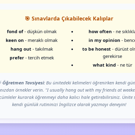
🎯 Sınavlarda Çıkabilecek Kalıplar
fond of
- düşkün olmak
how often
- ne sıklıkl
keen on
- meraklı olmak
in my opinion
- benc
hang out
- takılmak
to be honest
- dürüst o
gerekirse
prefer
- tercih etmek
what kind
- ne tür

Öğretmen Tavsiyesi:
Bu ünitedeki kelimeleri öğrenirken kendi gü
nızdan örnekler verin. "I usually hang out with my friends at weeke
l cümleler kurarak öğrenmeyi daha kalıcı hale getirebilirsiniz. Ünit
kendi günlük rutininizi İngilizce olarak yazmayı deneyin!