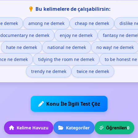
Bu kelimelere de çalışabilirsin:
ne demek
among ne demek
cheap ne demek
dislike 
documentary ne demek
enjoy ne demek
fantasy ne deme
hate ne demek
national ne demek
no way! ne demek
nce ne demek
tidying the room ne demek
to be honest n
trendy ne demek
twice ne demek
Konu İle İlgili Test Çöz
Kelime Havuzu
Kategoriler
Öğrenilen
0