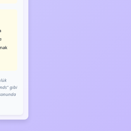
a
e
lmak
nlük
nds" gibi
e sonunda