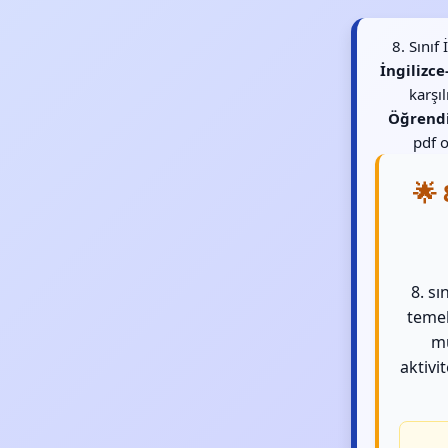
8. Sınıf
İngilizc
karşı
Öğrend
pdf o
🌟 
8. sı
temel
mü
aktivit