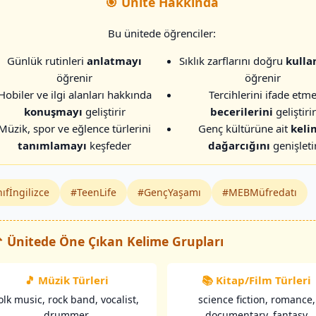
🎯 Ünite Hakkında
Bu ünitede öğrenciler:
Günlük rutinleri
anlatmayı
Sıklık zarflarını doğru
kulla
öğrenir
öğrenir
Hobiler ve ilgi alanları hakkında
Tercihlerini ifade etm
konuşmayı
geliştirir
becerilerini
geliştirir
Müzik, spor ve eğlence türlerini
Genç kültürüne ait
keli
tanımlamayı
keşfeder
dağarcığını
genişleti
ıfİngilizce
#TeenLife
#GençYaşamı
#MEBMüfredatı
 Ünitede Öne Çıkan Kelime Grupları
🎵 Müzik Türleri
📚 Kitap/Film Türleri
olk music, rock band, vocalist,
science fiction, romance,
drummer
documentary, fantasy