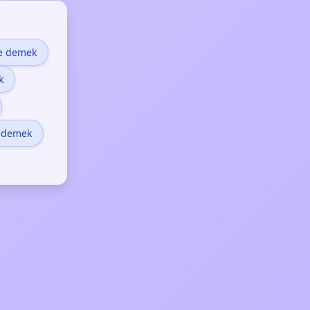
ne demek
k
e demek