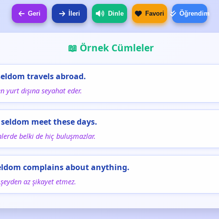
Geri
İleri
Dinle
Favori
Öğrendim
📖 Örnek Cümleler
seldom travels abroad.
n yurt dışına seyahat eder.
 seldom meet these days.
lerde belki de hiç buluşmazlar.
eldom complains about anything.
 şeyden az şikayet etmez.