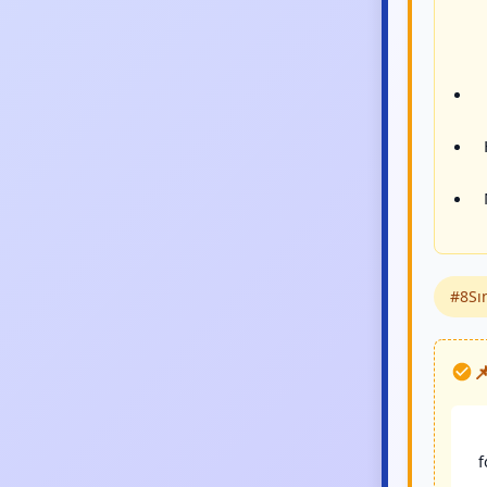
#8Sın

f