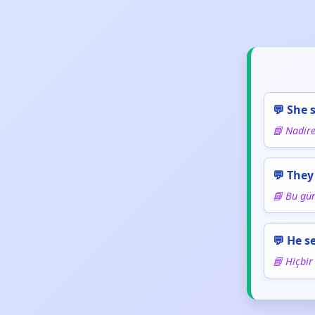
💬 She 
📘 Nadire
💬 They
📘 Bu gün
💬 He s
📘 Hiçbir