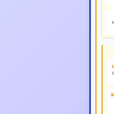
h

Ö
