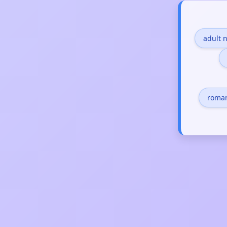
adult 
roma