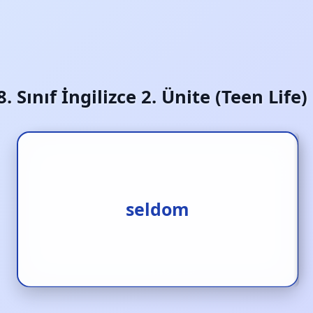
8. Sınıf İngilizce 2. Ünite (Teen Life
nadiren
seldom