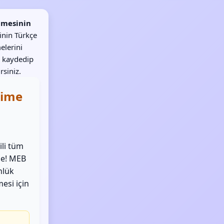
imesinin
inin Türkçe
elerini
 kaydedip
rsiniz.
elime
ili tüm
de! MEB
nlük
mesi için