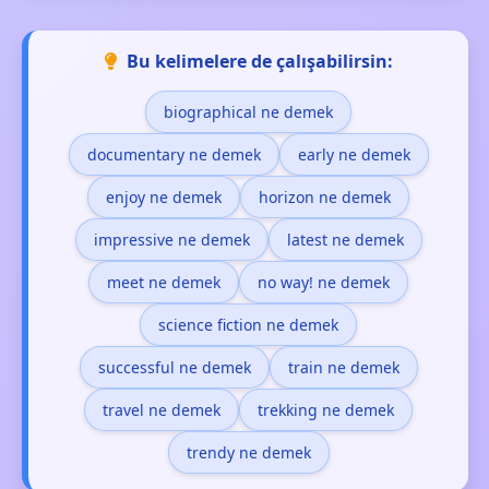
Bu kelimelere de çalışabilirsin:
biographical ne demek
documentary ne demek
early ne demek
enjoy ne demek
horizon ne demek
impressive ne demek
latest ne demek
meet ne demek
no way! ne demek
science fiction ne demek
successful ne demek
train ne demek
travel ne demek
trekking ne demek
trendy ne demek