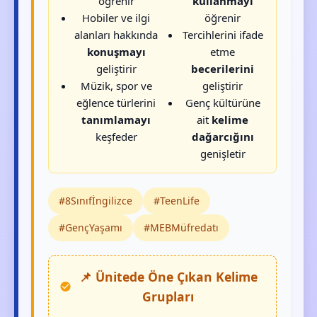
öğrenir
kullanmayı
Hobiler ve ilgi
öğrenir
alanları hakkında
Tercihlerini ifade
konuşmayı
etme
geliştirir
becerilerini
Müzik, spor ve
geliştirir
eğlence türlerini
Genç kültürüne
tanımlamayı
ait
kelime
keşfeder
dağarcığını
genişletir
#8Sınıfİngilizce
#TeenLife
#GençYaşamı
#MEBMüfredatı
📌 Ünitede Öne Çıkan Kelime
Grupları