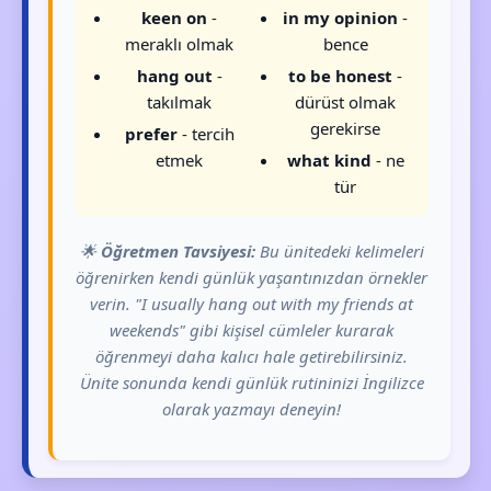
keen on
-
in my opinion
-
meraklı olmak
bence
hang out
-
to be honest
-
takılmak
dürüst olmak
gerekirse
prefer
- tercih
etmek
what kind
- ne
tür
🌟
Öğretmen Tavsiyesi:
Bu ünitedeki kelimeleri
öğrenirken kendi günlük yaşantınızdan örnekler
verin. "I usually hang out with my friends at
weekends" gibi kişisel cümleler kurarak
öğrenmeyi daha kalıcı hale getirebilirsiniz.
Ünite sonunda kendi günlük rutininizi İngilizce
olarak yazmayı deneyin!