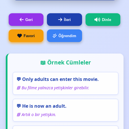
Geri
İleri
Dinle
Favori
Öğrendim
📖 Örnek Cümleler
💬 Only adults can enter this movie.
📘 Bu filme yalnızca yetişkinler girebilir.
💬 He is now an adult.
📘 Artık o bir yetişkin.