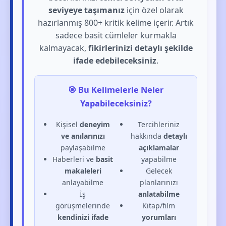
seviyeye taşımanız
için özel olarak
hazırlanmış 800+ kritik kelime içerir. Artık
sadece basit cümleler kurmakla
kalmayacak,
fikirlerinizi detaylı şekilde
ifade edebileceksiniz
.
🎯 Bu Kelimelerle Neler
Yapabileceksiniz?
Kişisel
deneyim
Tercihleriniz
ve anılarınızı
hakkında
detaylı
paylaşabilme
açıklamalar
Haberleri ve
basit
yapabilme
makaleleri
Gelecek
anlayabilme
planlarınızı
İş
anlatabilme
görüşmelerinde
Kitap/film
kendinizi ifade
yorumları