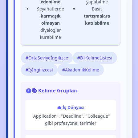
edebilme
yapabilme
Seyahatlerde
Basit
karmaşık
tartışmalara
olmayan
katılabilme
diyaloglar
kurabilme
#OrtaSeviyeİngilizce
#B1KelimeListesi
#İşİngilizcesi
#AkademikKelime
📚 Kelime Grupları
💼 İş Dünyası
"Application", "Deadline", "Colleague"
gibi profesyonel terimler