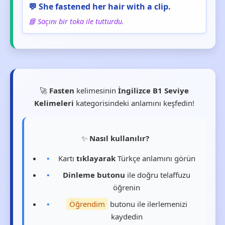
💬 She fastened her hair with a clip.
📘 Saçını bir toka ile tutturdu.
🚀
Fasten
kelimesinin
İngilizce B1 Seviye
Kelimeleri
kategorisindeki anlamını keşfedin!
✨
Nasıl kullanılır?
Kartı
tıklayarak
Türkçe anlamını görün
Dinleme butonu
ile doğru telaffuzu
öğrenin
Öğrendim
butonu ile ilerlemenizi
kaydedin