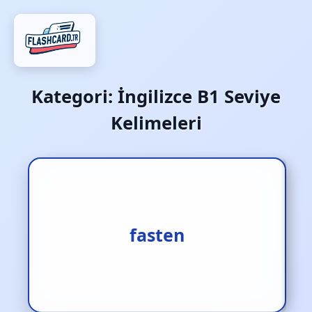
Kategori:
İngilizce B1 Seviye
Kelimeleri
1.bağlamak [f.]
2.iliklemek [f.]
fasten
3.bağlanmak [f.]