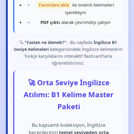
Favorilere ekle
ile önemli kelimeleri
işaretleyin
PDF çıktı
alarak çevrimdışı çalışın
🔍
"Fasten ne demek?"
- Bu sayfada
İngilizce B1
Seviye Kelimeleri
kategorisindeki İngilizce kelimelerin
Türkçe karşılıklarını interaktif flashcard'larla
öğrenebilirsiniz.
🚀 Orta Seviye İngilizce
Atılımı: B1 Kelime Master
Paketi
Bu kapsamlı koleksiyon, İngilizce
becerilerinizi
temel seviyeden orta