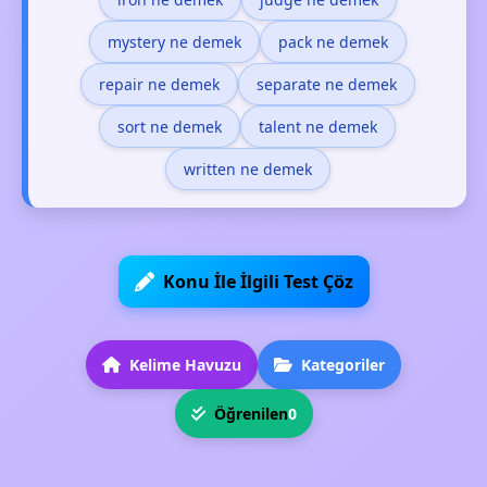
mystery ne demek
pack ne demek
repair ne demek
separate ne demek
sort ne demek
talent ne demek
written ne demek
Konu İle İlgili Test Çöz
Kelime Havuzu
Kategoriler
Öğrenilen
0