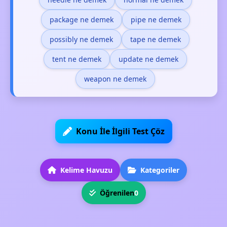
package ne demek
pipe ne demek
possibly ne demek
tape ne demek
tent ne demek
update ne demek
weapon ne demek
Konu İle İlgili Test Çöz
Kelime Havuzu
Kategoriler
Öğrenilen
0