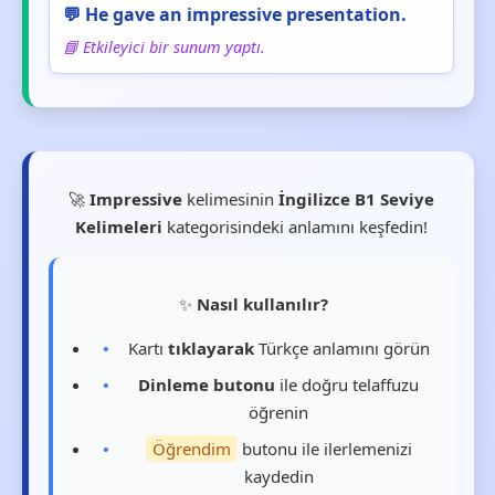
💬 He gave an impressive presentation.
📘 Etkileyici bir sunum yaptı.
🚀
Impressive
kelimesinin
İngilizce B1 Seviye
Kelimeleri
kategorisindeki anlamını keşfedin!
✨
Nasıl kullanılır?
Kartı
tıklayarak
Türkçe anlamını görün
Dinleme butonu
ile doğru telaffuzu
öğrenin
Öğrendim
butonu ile ilerlemenizi
kaydedin