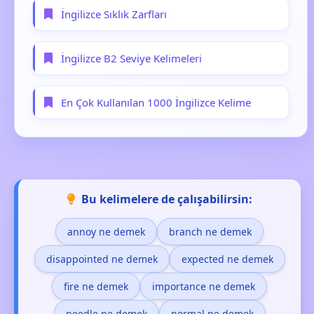
İngilizce Sıklık Zarfları
İngilizce B2 Seviye Kelimeleri
En Çok Kullanılan 1000 İngilizce Kelime
Bu kelimelere de çalışabilirsin:
annoy ne demek
branch ne demek
disappointed ne demek
expected ne demek
fire ne demek
importance ne demek
needle ne demek
normal ne demek