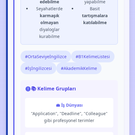
edebilme
yapabilme
Seyahatlerde
Basit
karmaşık
tartışmalara
olmayan
katılabilme
diyaloglar
kurabilme
#OrtaSeviyeİngilizce
#B1KelimeListesi
#İşİngilizcesi
#AkademikKelime
📚 Kelime Grupları
💼 İş Dünyası
"Application", "Deadline", "Colleague"
gibi profesyonel terimler