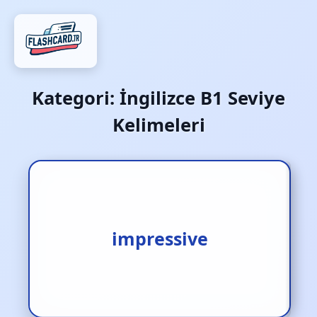
Kategori:
İngilizce B1 Seviye
Kelimeleri
1.etkileyici [s.] 2.etkileyici
[s.] 3.duyguları etkileyen
impressive
[s.]