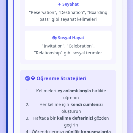
✈️ Seyahat
"Reservation", "Destination", "Boarding
pass" gibi seyahat kelimeleri
🎭 Sosyal Hayat
"Invitation", "Celebration",
"Relationship" gibi sosyal terimler
💎 Öğrenme Stratejileri
Kelimeleri
eş anlamlılarıyla
birlikte
öğrenin
Her kelime için
kendi cümlenizi
oluşturun
Haftada bir
kelime defterinizi
gözden
geçirin
Öğrendiklerinizi
günlük konuşmalarda