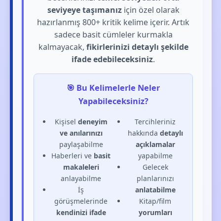
seviyeye taşımanız
için özel olarak
hazırlanmış 800+ kritik kelime içerir. Artık
sadece basit cümleler kurmakla
kalmayacak,
fikirlerinizi detaylı şekilde
ifade edebileceksiniz
.
🎯 Bu Kelimelerle Neler
Yapabileceksiniz?
Kişisel
deneyim
Tercihleriniz
ve anılarınızı
hakkında
detaylı
paylaşabilme
açıklamalar
Haberleri ve
basit
yapabilme
makaleleri
Gelecek
anlayabilme
planlarınızı
İş
anlatabilme
görüşmelerinde
Kitap/film
kendinizi ifade
yorumları