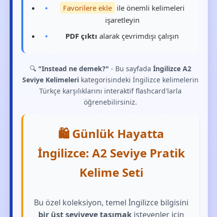
Favorilere ekle
ile önemli kelimeleri
işaretleyin
PDF çıktı
alarak çevrimdışı çalışın
🔍
"Instead ne demek?"
- Bu sayfada
İngilizce A2
Seviye Kelimeleri
kategorisindeki İngilizce kelimelerin
Türkçe karşılıklarını interaktif flashcard'larla
öğrenebilirsiniz.
🛍️ Günlük Hayatta
İngilizce: A2 Seviye Pratik
Kelime Seti
Bu özel koleksiyon, temel İngilizce bilgisini
bir üst seviyeye taşımak
isteyenler için