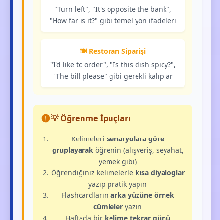
"Turn left", "It's opposite the bank",
"How far is it?" gibi temel yön ifadeleri
🍽️ Restoran Siparişi
"I'd like to order", "Is this dish spicy?",
"The bill please" gibi gerekli kalıplar
💡 Öğrenme İpuçları
Kelimeleri
senaryolara göre
gruplayarak
öğrenin (alışveriş, seyahat,
yemek gibi)
Öğrendiğiniz kelimelerle
kısa diyaloglar
yazıp pratik yapın
Flashcardların
arka yüzüne örnek
cümleler
yazın
Haftada bir
kelime tekrar günü