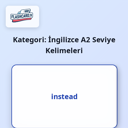
Kategori:
İngilizce A2 Seviye
Kelimeleri
1.yerine [zf.] 2.yerinde [zf.]
instead
3.yerine [zf.]