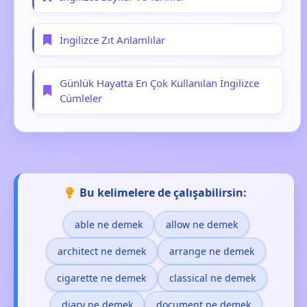
İngilizce Zıt Anlamlılar
Günlük Hayatta En Çok Kullanılan İngilizce
Cümleler
Bu kelimelere de çalışabilirsin:
able ne demek
allow ne demek
architect ne demek
arrange ne demek
cigarette ne demek
classical ne demek
diary ne demek
document ne demek