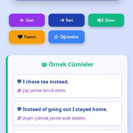
Geri
İleri
Dinle
Favori
Öğrendim
📖 Örnek Cümleler
💬 I chose tea instead.
📘 Çay yerine tercih ettim.
💬 Instead of going out I stayed home.
📘 Dışarı çıkmak yerine evde kaldım.