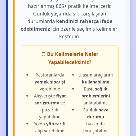
hazırlanmış 865+ pratik kelime içerir.
Günlük yaşamda sık karşılaşılan
durumlarda
kendinizi rahatça ifade
edebilmeniz
için özenle seçilmiş kelimeleri
keşfedin.
🛒 Bu Kelimelerle Neler
Yapabileceksiniz?
Restoranlarda
Ulaşım araçlarını
yemek siparişi
kullanabilme
verebilme
Basit
sağlık
Alışverişte
fiyat
problemlerini
soruşturma
ve
anlatabilme
pazarlık
Günlük
hava
yapabilme
durumu
Yolda
yön tarifi
hakkında
alıp verebilme
konuşabilme