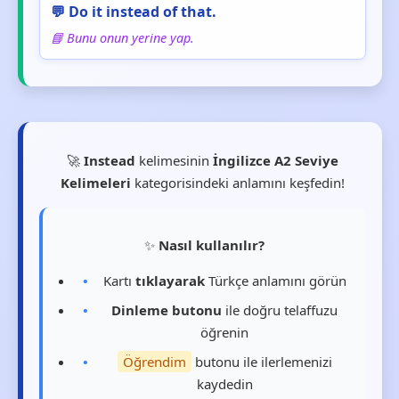
💬 Do it instead of that.
📘 Bunu onun yerine yap.
🚀
Instead
kelimesinin
İngilizce A2 Seviye
Kelimeleri
kategorisindeki anlamını keşfedin!
✨
Nasıl kullanılır?
Kartı
tıklayarak
Türkçe anlamını görün
Dinleme butonu
ile doğru telaffuzu
öğrenin
Öğrendim
butonu ile ilerlemenizi
kaydedin