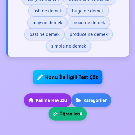
fish ne demek
huge ne demek
may ne demek
moon ne demek
past ne demek
produce ne demek
simple ne demek
Konu İle İlgili Test Çöz
Kelime Havuzu
Kategoriler
Öğrenilen
0