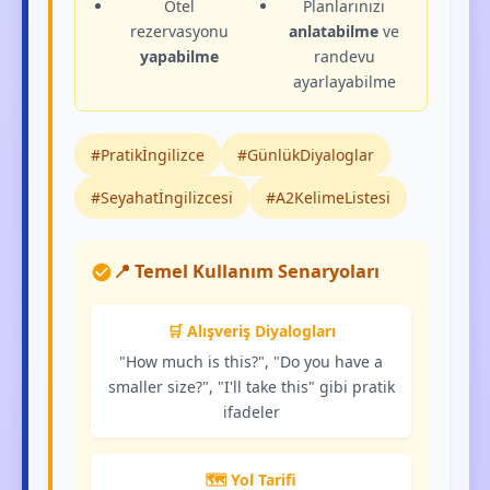
Otel
Planlarınızı
rezervasyonu
anlatabilme
ve
yapabilme
randevu
ayarlayabilme
#Pratikİngilizce
#GünlükDiyaloglar
#Seyahatİngilizcesi
#A2KelimeListesi
📍 Temel Kullanım Senaryoları
🛒 Alışveriş Diyalogları
"How much is this?", "Do you have a
smaller size?", "I'll take this" gibi pratik
ifadeler
🗺️ Yol Tarifi