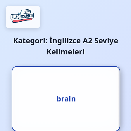
Kategori:
İngilizce A2 Seviye
Kelimeleri
1.beyin [i.] 2.kafasına ağır
bir darbe indirmek [f.]
brain
3.kafa yarmak [f.]