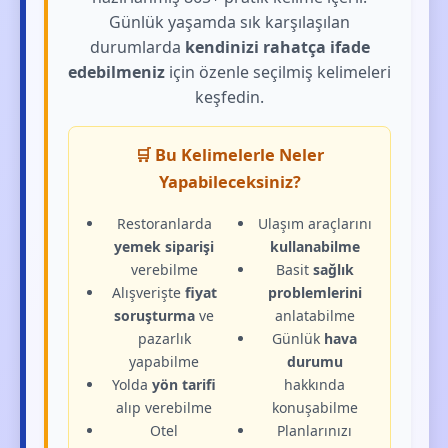
Günlük yaşamda sık karşılaşılan
durumlarda
kendinizi rahatça ifade
edebilmeniz
için özenle seçilmiş kelimeleri
keşfedin.
🛒 Bu Kelimelerle Neler
Yapabileceksiniz?
Restoranlarda
Ulaşım araçlarını
yemek siparişi
kullanabilme
verebilme
Basit
sağlık
Alışverişte
fiyat
problemlerini
soruşturma
ve
anlatabilme
pazarlık
Günlük
hava
yapabilme
durumu
Yolda
yön tarifi
hakkında
alıp verebilme
konuşabilme
Otel
Planlarınızı