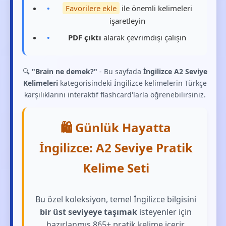
Favorilere ekle
ile önemli kelimeleri
işaretleyin
PDF çıktı
alarak çevrimdışı çalışın
🔍
"Brain ne demek?"
- Bu sayfada
İngilizce A2 Seviye
Kelimeleri
kategorisindeki İngilizce kelimelerin Türkçe
karşılıklarını interaktif flashcard'larla öğrenebilirsiniz.
🛍️ Günlük Hayatta
İngilizce: A2 Seviye Pratik
Kelime Seti
Bu özel koleksiyon, temel İngilizce bilgisini
bir üst seviyeye taşımak
isteyenler için
hazırlanmış 865+ pratik kelime içerir.