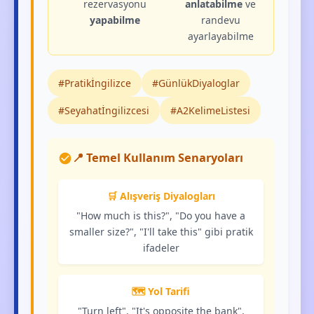
rezervasyonu
anlatabilme
ve
yapabilme
randevu
ayarlayabilme
#Pratikİngilizce
#GünlükDiyaloglar
#Seyahatİngilizcesi
#A2KelimeListesi
📍 Temel Kullanım Senaryoları
🛒 Alışveriş Diyalogları
"How much is this?", "Do you have a
smaller size?", "I'll take this" gibi pratik
ifadeler
🗺️ Yol Tarifi
"Turn left", "It's opposite the bank",