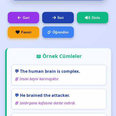
Geri
İleri
Dinle
Favori
Öğrendim
📖 Örnek Cümleler
💬 The human brain is complex.
📘 İnsan beyni karmaşıktır.
💬 He brained the attacker.
📘 Saldırgana kafasına darbe indirdi.