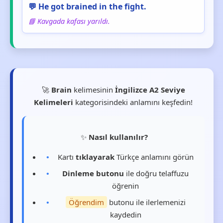
💬 He got brained in the fight.
📘 Kavgada kafası yarıldı.
🚀
Brain
kelimesinin
İngilizce A2 Seviye
Kelimeleri
kategorisindeki anlamını keşfedin!
✨
Nasıl kullanılır?
Kartı
tıklayarak
Türkçe anlamını görün
Dinleme butonu
ile doğru telaffuzu
öğrenin
Öğrendim
butonu ile ilerlemenizi
kaydedin