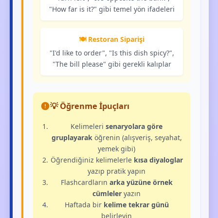
"How far is it?" gibi temel yön ifadeleri
🍽️ Restoran Siparişi
"I'd like to order", "Is this dish spicy?",
"The bill please" gibi gerekli kalıplar
💡 Öğrenme İpuçları
Kelimeleri
senaryolara göre
gruplayarak
öğrenin (alışveriş, seyahat,
yemek gibi)
Öğrendiğiniz kelimelerle
kısa diyaloglar
yazıp pratik yapın
Flashcardların
arka yüzüne örnek
cümleler
yazın
Haftada bir
kelime tekrar günü
belirleyin