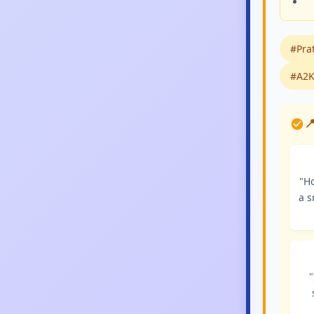
#Prat
#A2K

"H
a s
"