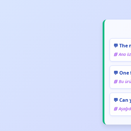
💬 The 
📘 Ana öz
💬 One 
📘 Bu ürün
💬 Can 
📘 Aşağıd