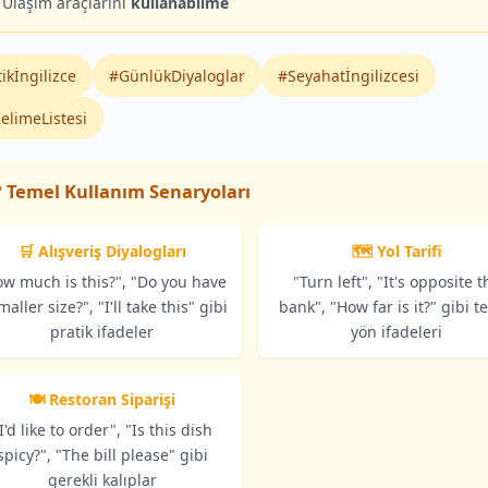
Ulaşım araçlarını
kullanabilme
ikİngilizce
#GünlükDiyaloglar
#Seyahatİngilizcesi
elimeListesi
 Temel Kullanım Senaryoları
🛒 Alışveriş Diyalogları
🗺️ Yol Tarifi
ow much is this?", "Do you have
"Turn left", "It's opposite t
maller size?", "I'll take this" gibi
bank", "How far is it?" gibi t
pratik ifadeler
yön ifadeleri
🍽️ Restoran Siparişi
I'd like to order", "Is this dish
spicy?", "The bill please" gibi
gerekli kalıplar