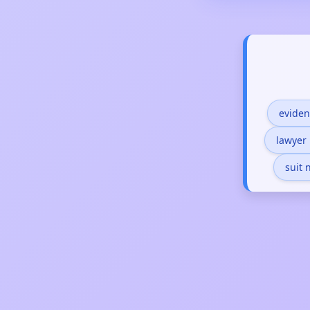
evide
lawyer
suit