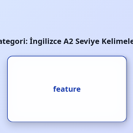
ategori:
İngilizce A2 Seviye Kelimele
1.özellik [i.] 2.yayınlamak [f.]
feature
3.başrolde oynatmak [f.]