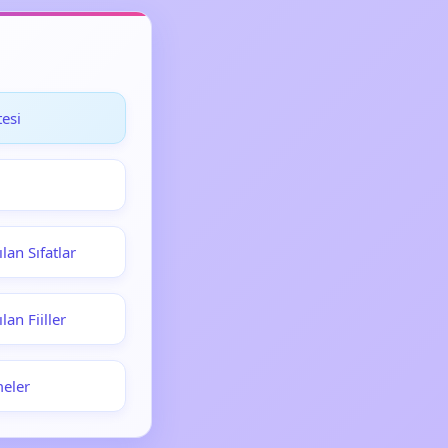
esi
lan Sıfatlar
lan Fiiller
meler