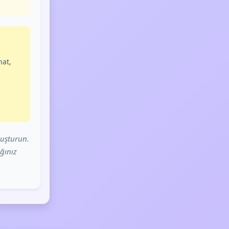
hat,
luşturun.
ğınız