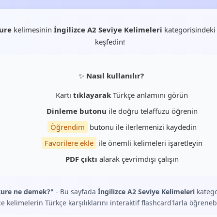
ure
kelimesinin
İngilizce A2 Seviye Kelimeleri
kategorisindeki
keşfedin!
✨
Nasıl kullanılır?
Kartı
tıklayarak
Türkçe anlamını görün
Dinleme butonu
ile doğru telaffuzu öğrenin
Öğrendim
butonu ile ilerlemenizi kaydedin
Favorilere ekle
ile önemli kelimeleri işaretleyin
PDF çıktı
alarak çevrimdışı çalışın
ture ne demek?"
- Bu sayfada
İngilizce A2 Seviye Kelimeleri
katego
ce kelimelerin Türkçe karşılıklarını interaktif flashcard'larla öğrenebi