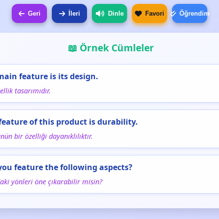
Geri
İleri
Dinle
Favori
Öğrendim
📖 Örnek Cümleler
main feature is its design.
ellik tasarımıdır.
feature of this product is durability.
ün bir özelliği dayanıklılıktır.
you feature the following aspects?
aki yönleri öne çıkarabilir misin?