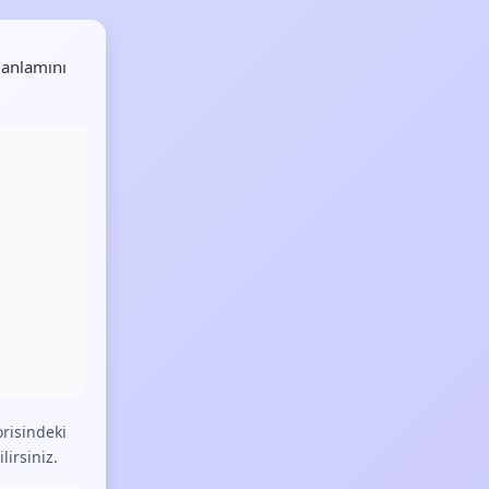
 anlamını
risindeki
lirsiniz.