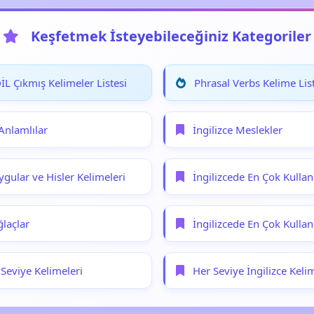
Keşfetmek İsteyebileceğiniz Kategoriler
L Çıkmış Kelimeler Listesi
Phrasal Verbs Kelime List
 Anlamlılar
İngilizce Meslekler
ygular ve Hisler Kelimeleri
İngilizcede En Çok Kullanı
ğlaçlar
İngilizcede En Çok Kullanı
 Seviye Kelimeleri
Her Seviye İngilizce Keli