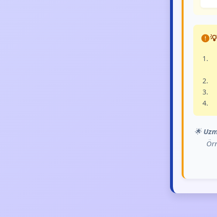

🌟
Uzm
Örn