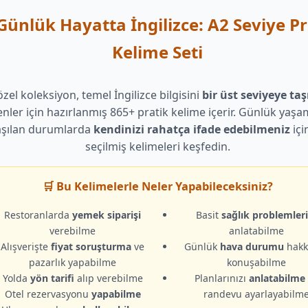
 Günlük Hayatta İngilizce: A2 Seviye Pr
Kelime Seti
zel koleksiyon, temel İngilizce bilgisini
bir üst seviyeye ta
enler için hazırlanmış 865+ pratik kelime içerir. Günlük yaşa
aşılan durumlarda
kendinizi rahatça ifade edebilmeniz
içi
seçilmiş kelimeleri keşfedin.
🛒 Bu Kelimelerle Neler Yapabileceksiniz?
Restoranlarda
yemek siparişi
Basit
sağlık problemleri
verebilme
anlatabilme
Alışverişte
fiyat soruşturma
ve
Günlük
hava durumu
hakk
pazarlık yapabilme
konuşabilme
Yolda
yön tarifi
alıp verebilme
Planlarınızı
anlatabilme
Otel rezervasyonu
yapabilme
randevu ayarlayabilm