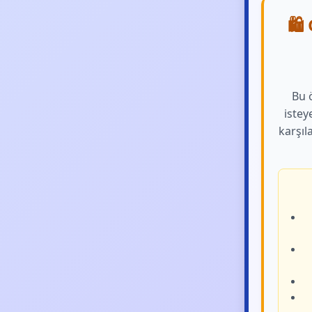
🛍️
Bu ö
istey
karşıl