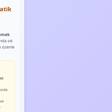
atik
şımak
mda sık
n özenle
ni
ında
ve
e