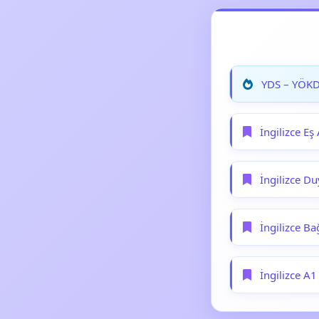
YDS – YÖKDİ
İngilizce Eş
İngilizce Du
İngilizce Ba
İngilizce A1