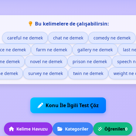
Bu kelimelere de çalışabilirsin:
careful ne demek
chat ne demek
comedy ne demek
nce ne demek
farm ne demek
gallery ne demek
last 
 ne demek
novel ne demek
prison ne demek
speech 
 ne demek
survey ne demek
twin ne demek
weight ne
Konu İle İlgili Test Çöz
Kelime Havuzu
Kategoriler
Öğrenilen
0