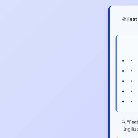
🚀
Feat
🔍
"Fea
İngiliz