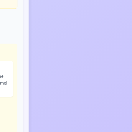
he
emel