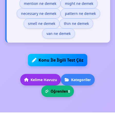
mention ne demek
might ne demek
necessary ne demek
pattern ne demek
smell ne demek
thin ne demek
van ne demek
Konu İle İlgili Test Çöz
Kelime Havuzu
Kategoriler
Öğrenilen
0