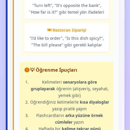
"Turn left", "It's opposite the bank",
"How far is it?" gibi temel yön ifadeleri
🍽️ Restoran Siparişi
"I'd like to order", "Is this dish spicy?",
"The bill please" gibi gerekli kalıplar
💡 Öğrenme İpuçları
Kelimeleri
senaryolara göre
gruplayarak
öğrenin (alışveriş, seyahat,
yemek gibi)
Öğrendiğiniz kelimelerle
kısa diyaloglar
yazıp pratik yapın
Flashcardların
arka yüzüne örnek
cümleler
yazın
Haftada bir
kelime tekrar günü