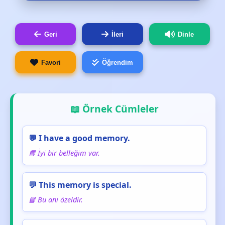
Geri
İleri
Dinle
Favori
Öğrendim
📖 Örnek Cümleler
💬 I have a good memory.
📘 İyi bir belleğim var.
💬 This memory is special.
📘 Bu anı özeldir.