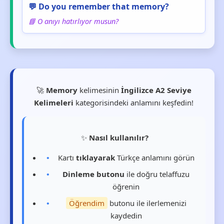
💬 Do you remember that memory?
📘 O anıyı hatırlıyor musun?
🚀
Memory
kelimesinin
İngilizce A2 Seviye
Kelimeleri
kategorisindeki anlamını keşfedin!
✨
Nasıl kullanılır?
Kartı
tıklayarak
Türkçe anlamını görün
Dinleme butonu
ile doğru telaffuzu
öğrenin
Öğrendim
butonu ile ilerlemenizi
kaydedin