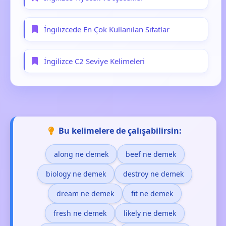
İngilizcede En Çok Kullanılan Sıfatlar
İngilizce C2 Seviye Kelimeleri
Bu kelimelere de çalışabilirsin:
along ne demek
beef ne demek
biology ne demek
destroy ne demek
dream ne demek
fit ne demek
fresh ne demek
likely ne demek