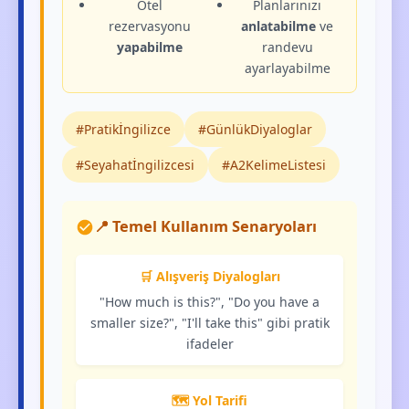
Otel
Planlarınızı
rezervasyonu
anlatabilme
ve
yapabilme
randevu
ayarlayabilme
#Pratikİngilizce
#GünlükDiyaloglar
#Seyahatİngilizcesi
#A2KelimeListesi
📍 Temel Kullanım Senaryoları
🛒 Alışveriş Diyalogları
"How much is this?", "Do you have a
smaller size?", "I'll take this" gibi pratik
ifadeler
🗺️ Yol Tarifi