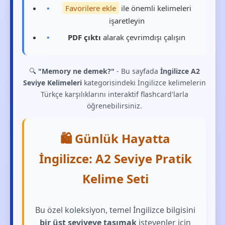
Favorilere ekle
ile önemli kelimeleri
işaretleyin
PDF çıktı
alarak çevrimdışı çalışın
🔍
"Memory ne demek?"
- Bu sayfada
İngilizce A2
Seviye Kelimeleri
kategorisindeki İngilizce kelimelerin
Türkçe karşılıklarını interaktif flashcard'larla
öğrenebilirsiniz.
🛍️ Günlük Hayatta
İngilizce: A2 Seviye Pratik
Kelime Seti
Bu özel koleksiyon, temel İngilizce bilgisini
bir üst seviyeye taşımak
isteyenler için