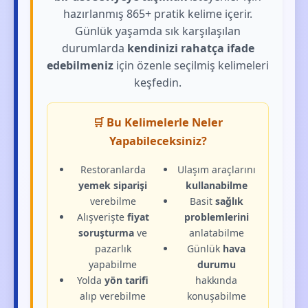
hazırlanmış 865+ pratik kelime içerir.
Günlük yaşamda sık karşılaşılan
durumlarda
kendinizi rahatça ifade
edebilmeniz
için özenle seçilmiş kelimeleri
keşfedin.
🛒 Bu Kelimelerle Neler
Yapabileceksiniz?
Restoranlarda
Ulaşım araçlarını
yemek siparişi
kullanabilme
verebilme
Basit
sağlık
Alışverişte
fiyat
problemlerini
soruşturma
ve
anlatabilme
pazarlık
Günlük
hava
yapabilme
durumu
Yolda
yön tarifi
hakkında
alıp verebilme
konuşabilme