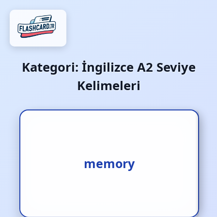
Kategori:
İngilizce A2 Seviye
Kelimeleri
1.anı [i.] 2.bellek [i.]
memory
3.hatıra [i.]