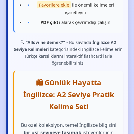
Favorilere ekle
ile önemli kelimeleri
işaretleyin
PDF çıktı
alarak çevrimdışı çalışın
🔍
"Allow ne demek?"
- Bu sayfada
İngilizce A2
Seviye Kelimeleri
kategorisindeki İngilizce kelimelerin
Türkçe karşılıklarını interaktif flashcard'larla
öğrenebilirsiniz.
🛍️ Günlük Hayatta
İngilizce: A2 Seviye Pratik
Kelime Seti
Bu özel koleksiyon, temel İngilizce bilgisini
bir üst seviyeye taşımak
isteyenler için