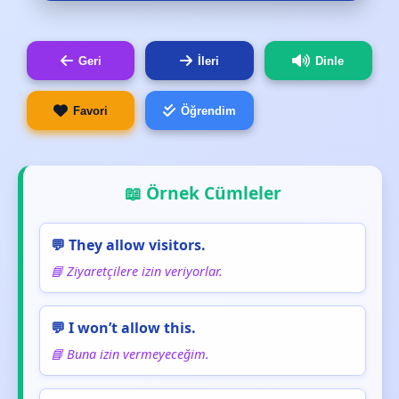
Geri
İleri
Dinle
Favori
Öğrendim
📖 Örnek Cümleler
💬 They allow visitors.
📘 Ziyaretçilere izin veriyorlar.
💬 I won’t allow this.
📘 Buna izin vermeyeceğim.