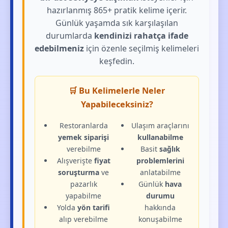
hazırlanmış 865+ pratik kelime içerir.
Günlük yaşamda sık karşılaşılan
durumlarda
kendinizi rahatça ifade
edebilmeniz
için özenle seçilmiş kelimeleri
keşfedin.
🛒 Bu Kelimelerle Neler
Yapabileceksiniz?
Restoranlarda
Ulaşım araçlarını
yemek siparişi
kullanabilme
verebilme
Basit
sağlık
Alışverişte
fiyat
problemlerini
soruşturma
ve
anlatabilme
pazarlık
Günlük
hava
yapabilme
durumu
Yolda
yön tarifi
hakkında
alıp verebilme
konuşabilme