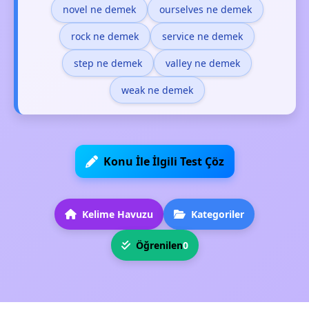
novel ne demek
ourselves ne demek
rock ne demek
service ne demek
step ne demek
valley ne demek
weak ne demek
Konu İle İlgili Test Çöz
Kelime Havuzu
Kategoriler
Öğrenilen
0