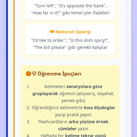
"Turn left", "It's opposite the bank",
"How far is it?" gibi temel yön ifadeleri
🍽️ Restoran Siparişi
"I'd like to order", "Is this dish spicy?",
"The bill please" gibi gerekli kalıplar
💡 Öğrenme İpuçları
Kelimeleri
senaryolara göre
gruplayarak
öğrenin (alışveriş, seyahat,
yemek gibi)
Öğrendiğiniz kelimelerle
kısa diyaloglar
yazıp pratik yapın
Flashcardların
arka yüzüne örnek
cümleler
yazın
Haftada bir
kelime tekrar günü