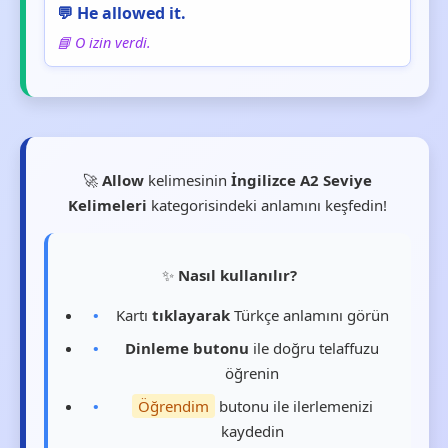
💬 He allowed it.
📘 O izin verdi.
🚀
Allow
kelimesinin
İngilizce A2 Seviye
Kelimeleri
kategorisindeki anlamını keşfedin!
✨
Nasıl kullanılır?
Kartı
tıklayarak
Türkçe anlamını görün
Dinleme butonu
ile doğru telaffuzu
öğrenin
Öğrendim
butonu ile ilerlemenizi
kaydedin