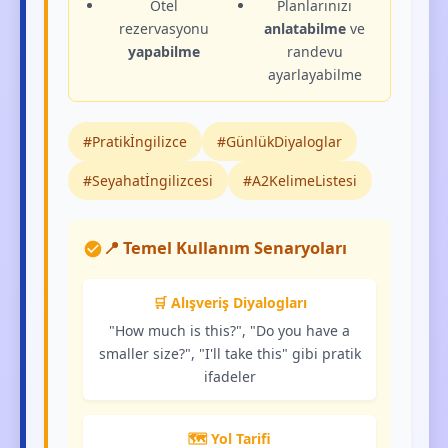
Otel
Planlarınızı
rezervasyonu
anlatabilme
ve
yapabilme
randevu
ayarlayabilme
#Pratikİngilizce
#GünlükDiyaloglar
#Seyahatİngilizcesi
#A2KelimeListesi
📍 Temel Kullanım Senaryoları
🛒 Alışveriş Diyalogları
"How much is this?", "Do you have a
smaller size?", "I'll take this" gibi pratik
ifadeler
🗺️ Yol Tarifi