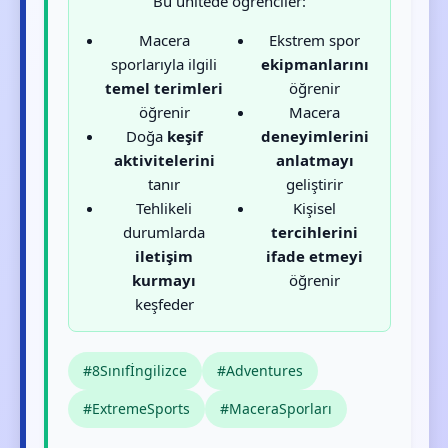
Bu ünitede öğrenciler:
Macera
Ekstrem spor
sporlarıyla ilgili
ekipmanlarını
temel terimleri
öğrenir
öğrenir
Macera
Doğa
keşif
deneyimlerini
aktivitelerini
anlatmayı
tanır
geliştirir
Tehlikeli
Kişisel
durumlarda
tercihlerini
iletişim
ifade etmeyi
kurmayı
öğrenir
keşfeder
#8Sınıfİngilizce
#Adventures
#ExtremeSports
#MaceraSporları