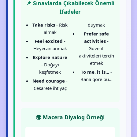
📌 Sınavlarda Çıkabilecek Önemli
İfadeler
Take risks
- Risk
duymak
almak
Prefer safe
Feel excited
-
activities
-
Heyecanlanmak
Güvenli
aktiviteleri tercih
Explore nature
etmek
- Doğayı
keşfetmek
To me, it is...
-
Bana göre bu...
Need courage
-
Cesarete ihtiyaç
🌍 Macera Diyalog Örneği