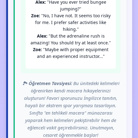
Alex:
"Have you ever tried bungee
jumping?"
Zoe:
"No, I have not. It seems too risky
for me. I prefer safer activities like
hiking."
Alex:
"But the adrenaline rush is
amazing! You should try at least once."
Zoe:
"Maybe with proper equipment
and an experienced instructor..."
🏞️
Öğretmen Tavsiyesi:
Bu ünitedeki kelimeleri
öğrenirken kendi macera hikayelerinizi
oluşturun! Favori sporunuzu İngilizce tanıtın,
hayali bir ekstrem spor yarışması tasarlayın.
Sınıfta "en tehlikeli macera" münazarası
yaparak hem kelimeleri pekiştirebilir hem de
eğlenceli vakit geçirebilirsiniz. Unutmayın,
cesaret öğrenmekle başlar!