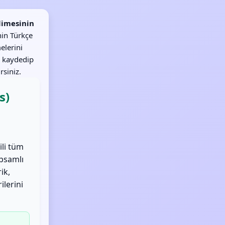
limesinin
nin Türkçe
elerini
 kaydedip
rsiniz.
s)
ili tüm
apsamlı
ik,
ilerini