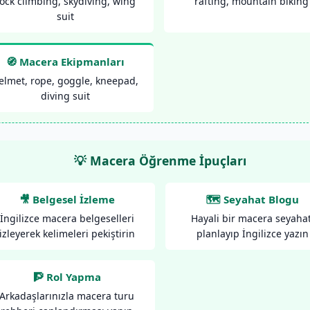
ock climbing, skydiving, wing
rafting, mountain biking
suit
🧭 Macera Ekipmanları
elmet, rope, goggle, kneepad,
diving suit
💡 Macera Öğrenme İpuçları
🎥 Belgesel İzleme
🗺️ Seyahat Blogu
İngilizce macera belgeselleri
Hayali bir macera seyahat
izleyerek kelimeleri pekiştirin
planlayıp İngilizce yazın
🧗 Rol Yapma
Arkadaşlarınızla macera turu