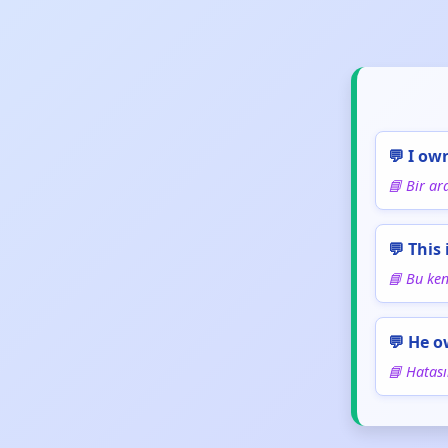
💬 I own
📘 Bir ar
💬 This
📘 Bu ken
💬 He o
📘 Hatası