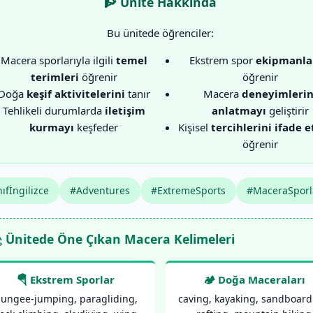
🧗 Ünite Hakkında
Bu ünitede öğrenciler:
Macera sporlarıyla ilgili
temel
Ekstrem spor
ekipmanla
terimleri
öğrenir
öğrenir
Doğa
keşif aktivitelerini
tanır
Macera
deneyimlerin
Tehlikeli durumlarda
iletişim
anlatmayı
geliştirir
kurmayı
keşfeder
Kişisel
tercihlerini ifade 
öğrenir
ıfİngilizce
#Adventures
#ExtremeSports
#MaceraSporl
 Ünitede Öne Çıkan Macera Kelimeleri
🪂 Ekstrem Sporlar
🏕️ Doğa Maceraları
ungee-jumping, paragliding,
caving, kayaking, sandboard