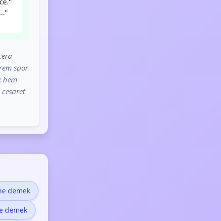
ce."
.."
cera
trem spor
ak hem
 cesaret
 ne demek
e demek