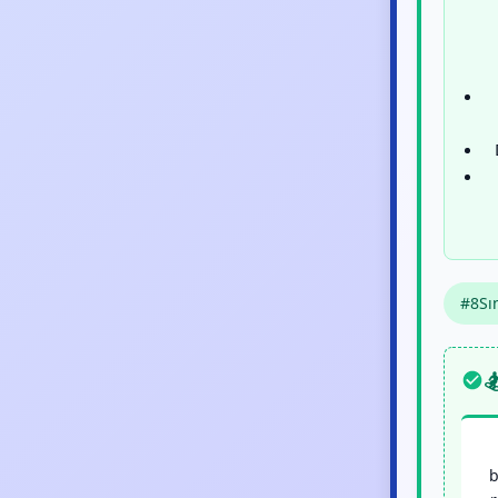
#8Sın

b