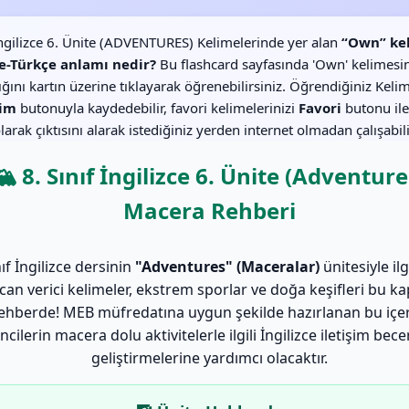
 İngilizce 6. Ünite (ADVENTURES) Kelimelerinde yer alan
“Own” ke
ce-Türkçe anlamı nedir?
Bu flashcard sayfasında 'Own' kelimesi
lığını kartın üzerine tıklayarak öğrenebilirsiniz. Öğrendiğiniz Kelim
im
butonuyla kaydedebilir, favori kelimelerinizi
Favori
butonu ile
larak çıktısını alarak istediğiniz yerden internet olmadan çalışabili
🏔️ 8. Sınıf İngilizce 6. Ünite (Adventure
Macera Rehberi
nıf İngilizce dersinin
"Adventures" (Maceralar)
ünitesiyle ilg
can verici kelimeler, ekstrem sporlar ve doğa keşifleri bu k
ehberde! MEB müfredatına uygun şekilde hazırlanan bu içer
cilerin macera dolu aktivitelerle ilgili İngilizce iletişim becer
geliştirmelerine yardımcı olacaktır.