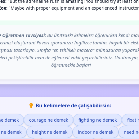
lex:
"But the adrenaline rush is amazing! You should try at least on
Zoe:
"Maybe with proper equipment and an experienced instructor.
️
Öğretmen Tavsiyesi:
Bu ünitedeki kelimeleri öğrenirken kendi ma
erinizi oluşturun! Favori sporunuzu İngilizce tanıtın, hayali bir eks
ışması tasarlayın. Sınıfta "en tehlikeli macera" münazarası yapar
leri pekiştirebilir hem de eğlenceli vakit geçirebilirsiniz. Unutmayın,
öğrenmekle başlar!
Bu kelimelere de çalışabilirsin:
ne demek
courage ne demek
fighting ne demek
float
 ne demek
height ne demek
indoor ne demek
need n