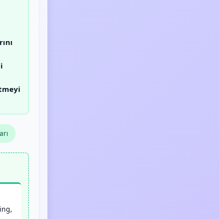
rını
i
etmeyi
arı
ing,