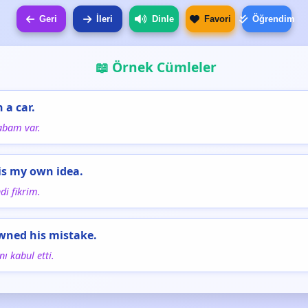
Geri
İleri
Dinle
Favori
Öğrendim
📖 Örnek Cümleler
 a car.
abam var.
 is my own idea.
di fikrim.
wned his mistake.
nı kabul etti.