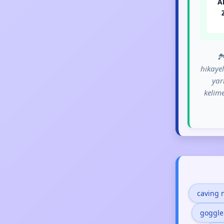
A
🏞
hikayel
yar
kelime
caving 
goggle