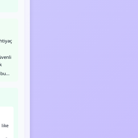
htiyaç
venli
k
bu...
 like