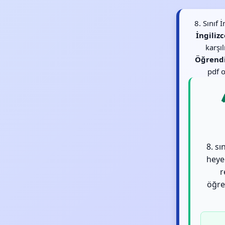
8. Sınıf
İngiliz
karşı
Öğrend
pdf o
8. sı
heye
r
öğren