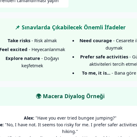
rehberi canlandırması yapın
📌 Sınavlarda Çıkabilecek Önemli İfadeler
Take risks
- Risk almak
Need courage
- Cesarete i
duymak
Feel excited
- Heyecanlanmak
Prefer safe activities
- Gü
Explore nature
- Doğayı
aktiviteleri tercih etme
keşfetmek
To me, it is...
- Bana göre 
🌍 Macera Diyalog Örneği
Alex:
"Have you ever tried bungee jumping?"
e:
"No, I have not. It seems too risky for me. I prefer safer activities
hiking."