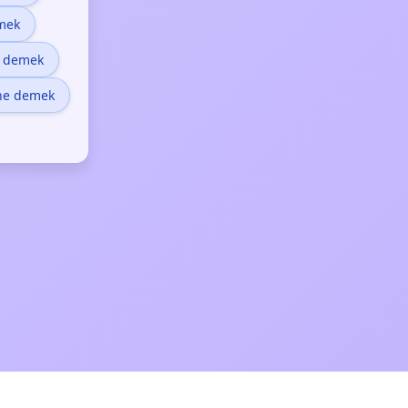
mek
e demek
 ne demek