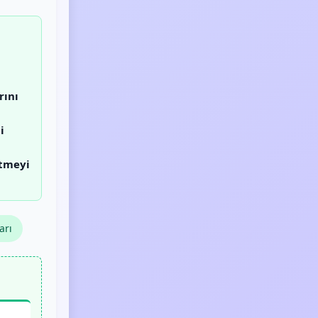
rını
i
etmeyi
arı