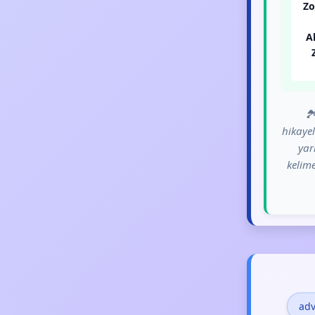
Zo
A
🏞
hikayel
yar
kelime
ad