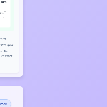
 like
ce."
.."
cera
trem spor
ak hem
 cesaret
emek