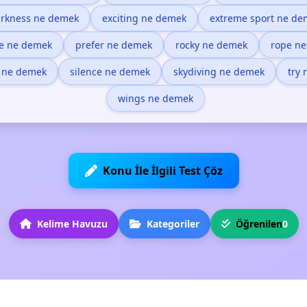
rkness ne demek
exciting ne demek
extreme sport ne de
e ne demek
prefer ne demek
rocky ne demek
rope n
 ne demek
silence ne demek
skydiving ne demek
try
wings ne demek
Konu İle İlgili Test Çöz
Kelime Havuzu
Kategoriler
Öğrenilen
0