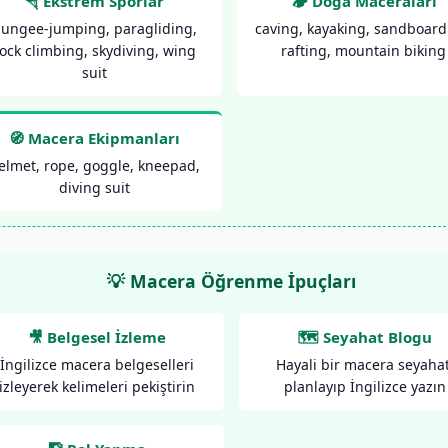
🪂 Ekstrem Sporlar
🏕️ Doğa Maceraları
ungee-jumping, paragliding,
caving, kayaking, sandboard
ock climbing, skydiving, wing
rafting, mountain biking
suit
🧭 Macera Ekipmanları
elmet, rope, goggle, kneepad,
diving suit
💡 Macera Öğrenme İpuçları
🎥 Belgesel İzleme
🗺️ Seyahat Blogu
İngilizce macera belgeselleri
Hayali bir macera seyahat
izleyerek kelimeleri pekiştirin
planlayıp İngilizce yazın