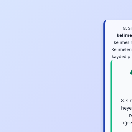
8. S
kelime
kelimesin
Kelimeler
kaydedip p
8. sı
heye
r
öğren