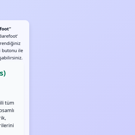
foot”
Barefoot'
ğrendiğiniz
i
butonu ile
abilirsiniz.
s)
ili tüm
apsamlı
ik,
ilerini