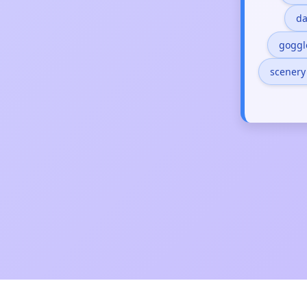
da
goggl
scenery