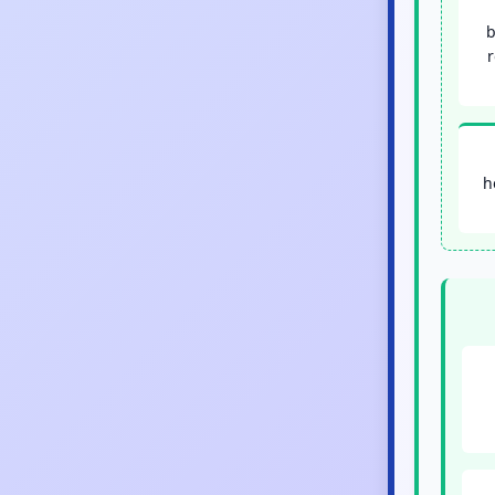
b
r
h