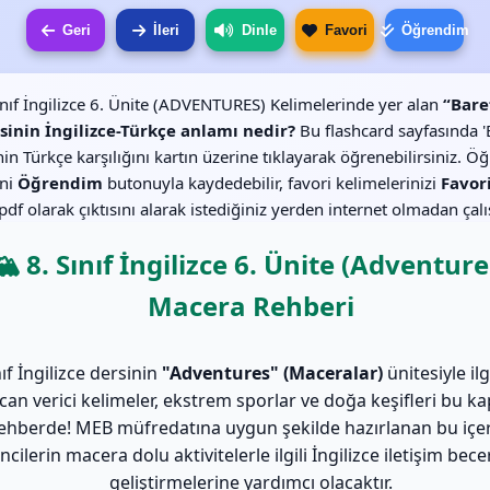
Geri
İleri
Dinle
Favori
Öğrendim
ınıf İngilizce 6. Ünite (ADVENTURES) Kelimelerinde yer alan
“Bare
sinin İngilizce-Türkçe anlamı nedir?
Bu flashcard sayfasında '
in Türkçe karşılığını kartın üzerine tıklayarak öğrenebilirsiniz. Ö
ini
Öğrendim
butonuyla kaydedebilir, favori kelimelerinizi
Favor
df olarak çıktısını alarak istediğiniz yerden internet olmadan çalış
🏔️ 8. Sınıf İngilizce 6. Ünite (Adventure
Macera Rehberi
nıf İngilizce dersinin
"Adventures" (Maceralar)
ünitesiyle ilg
can verici kelimeler, ekstrem sporlar ve doğa keşifleri bu k
ehberde! MEB müfredatına uygun şekilde hazırlanan bu içer
cilerin macera dolu aktivitelerle ilgili İngilizce iletişim becer
geliştirmelerine yardımcı olacaktır.