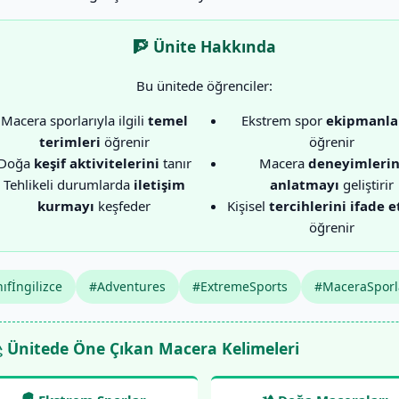
🧗 Ünite Hakkında
Bu ünitede öğrenciler:
Macera sporlarıyla ilgili
temel
Ekstrem spor
ekipmanla
terimleri
öğrenir
öğrenir
Doğa
keşif aktivitelerini
tanır
Macera
deneyimlerin
Tehlikeli durumlarda
iletişim
anlatmayı
geliştirir
kurmayı
keşfeder
Kişisel
tercihlerini ifade 
öğrenir
ıfİngilizce
#Adventures
#ExtremeSports
#MaceraSporl
 Ünitede Öne Çıkan Macera Kelimeleri