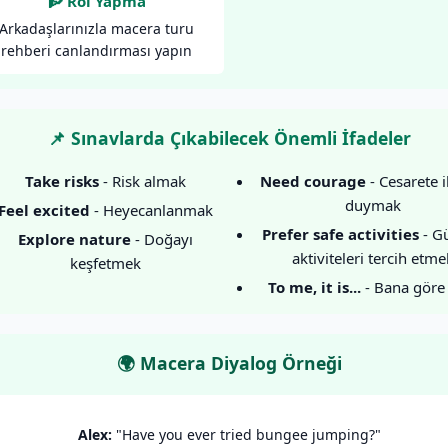
🧗 Rol Yapma
Arkadaşlarınızla macera turu
rehberi canlandırması yapın
📌 Sınavlarda Çıkabilecek Önemli İfadeler
Take risks
- Risk almak
Need courage
- Cesarete i
duymak
Feel excited
- Heyecanlanmak
Prefer safe activities
- Gü
Explore nature
- Doğayı
aktiviteleri tercih etme
keşfetmek
To me, it is...
- Bana göre 
🌍 Macera Diyalog Örneği
Alex:
"Have you ever tried bungee jumping?"