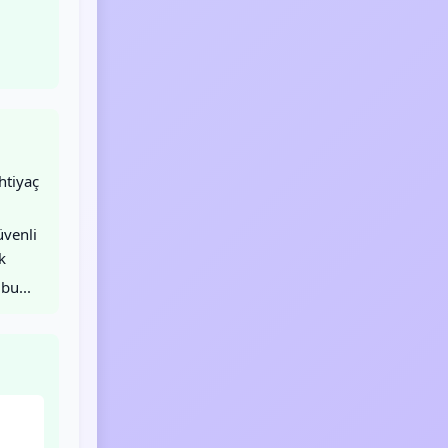
htiyaç
venli
k
bu...