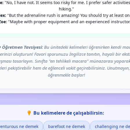
e:
"No, I have not. It seems too risky for me. I prefer safer activities
hiking."
lex:
"But the adrenaline rush is amazing! You should try at least on
Zoe:
"Maybe with proper equipment and an experienced instructor.
️
Öğretmen Tavsiyesi:
Bu ünitedeki kelimeleri öğrenirken kendi ma
erinizi oluşturun! Favori sporunuzu İngilizce tanıtın, hayali bir eks
ışması tasarlayın. Sınıfta "en tehlikeli macera" münazarası yapar
leri pekiştirebilir hem de eğlenceli vakit geçirebilirsiniz. Unutmayın,
öğrenmekle başlar!
Bu kelimelere de çalışabilirsin:
venturous ne demek
barefoot ne demek
challenging ne d