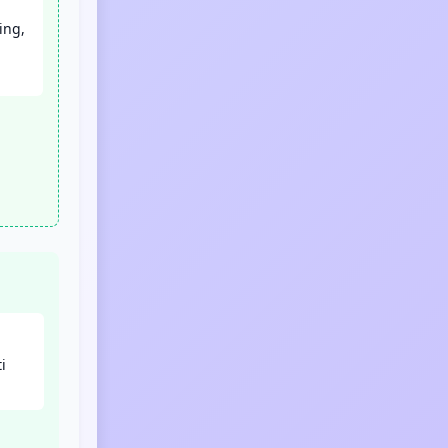
ing,
i