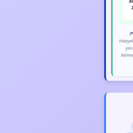
A
🏞
hikayel
yar
kelime