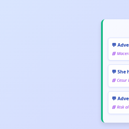
💬 Adve
📘 Macera
💬 She 
📘 Cesur 
💬 Adve
📘 Risk a