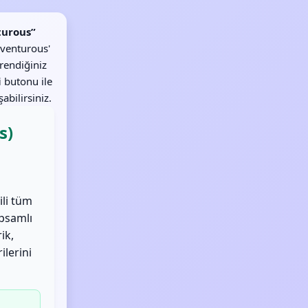
turous”
dventurous'
ğrendiğiniz
i
butonu ile
abilirsiniz.
s)
ili tüm
apsamlı
ik,
ilerini