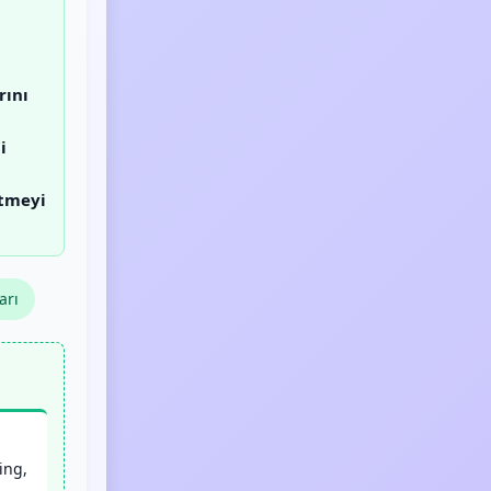
rını
i
etmeyi
arı
ing,