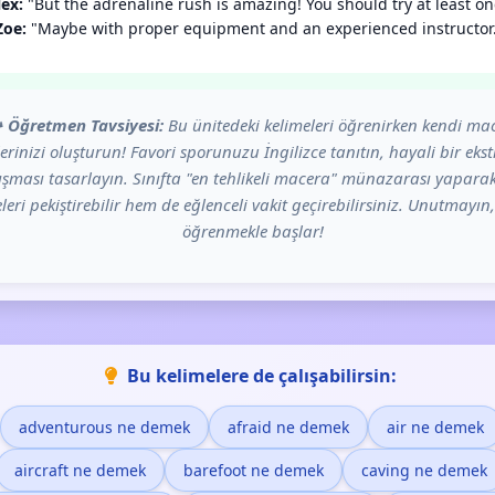
lex:
"But the adrenaline rush is amazing! You should try at least on
Zoe:
"Maybe with proper equipment and an experienced instructor.
️
Öğretmen Tavsiyesi:
Bu ünitedeki kelimeleri öğrenirken kendi ma
erinizi oluşturun! Favori sporunuzu İngilizce tanıtın, hayali bir eks
ışması tasarlayın. Sınıfta "en tehlikeli macera" münazarası yapar
leri pekiştirebilir hem de eğlenceli vakit geçirebilirsiniz. Unutmayın,
öğrenmekle başlar!
Bu kelimelere de çalışabilirsin:
adventurous ne demek
afraid ne demek
air ne demek
aircraft ne demek
barefoot ne demek
caving ne demek