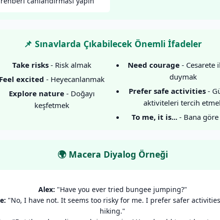
rehberi canlandırması yapın
📌 Sınavlarda Çıkabilecek Önemli İfadeler
Take risks
- Risk almak
Need courage
- Cesarete i
duymak
Feel excited
- Heyecanlanmak
Prefer safe activities
- Gü
Explore nature
- Doğayı
aktiviteleri tercih etme
keşfetmek
To me, it is...
- Bana göre 
🌍 Macera Diyalog Örneği
Alex:
"Have you ever tried bungee jumping?"
e:
"No, I have not. It seems too risky for me. I prefer safer activities
hiking."