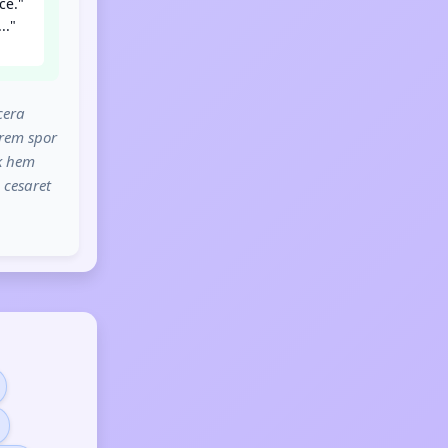
ce."
.."
cera
trem spor
ak hem
 cesaret