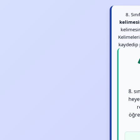
8. Sın
kelimesi
kelimesin
Kelimeler
kaydedip p
8. sı
heye
r
öğren