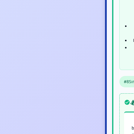
#8Sın

b