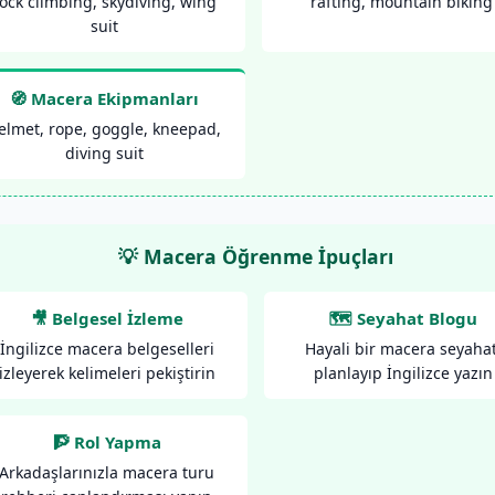
ock climbing, skydiving, wing
rafting, mountain biking
suit
🧭 Macera Ekipmanları
elmet, rope, goggle, kneepad,
diving suit
💡 Macera Öğrenme İpuçları
🎥 Belgesel İzleme
🗺️ Seyahat Blogu
İngilizce macera belgeselleri
Hayali bir macera seyahat
izleyerek kelimeleri pekiştirin
planlayıp İngilizce yazın
🧗 Rol Yapma
Arkadaşlarınızla macera turu