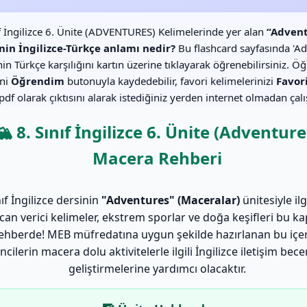
ıf İngilizce 6. Ünite (ADVENTURES) Kelimelerinde yer alan
“Adven
nin İngilizce-Türkçe anlamı nedir?
Bu flashcard sayfasında 'A
in Türkçe karşılığını kartın üzerine tıklayarak öğrenebilirsiniz. Ö
ini
Öğrendim
butonuyla kaydedebilir, favori kelimelerinizi
Favor
df olarak çıktısını alarak istediğiniz yerden internet olmadan çalış
🏔️ 8. Sınıf İngilizce 6. Ünite (Adventure
Macera Rehberi
nıf İngilizce dersinin
"Adventures" (Maceralar)
ünitesiyle ilg
can verici kelimeler, ekstrem sporlar ve doğa keşifleri bu k
ehberde! MEB müfredatına uygun şekilde hazırlanan bu içer
cilerin macera dolu aktivitelerle ilgili İngilizce iletişim becer
geliştirmelerine yardımcı olacaktır.