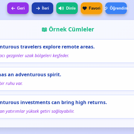
Geri
İleri
Dinle
Favori
Öğrendim
📖 Örnek Cümleler
nturous travelers explore remote areas.
cı gezginler uzak bölgeleri keşfeder.
has an adventurous spirit.
bir ruhu var.
nturous investments can bring high returns.
lan yatırımlar yüksek getiri sağlayabilir.