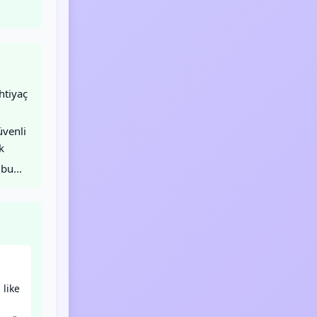
htiyaç
venli
k
bu...
 like