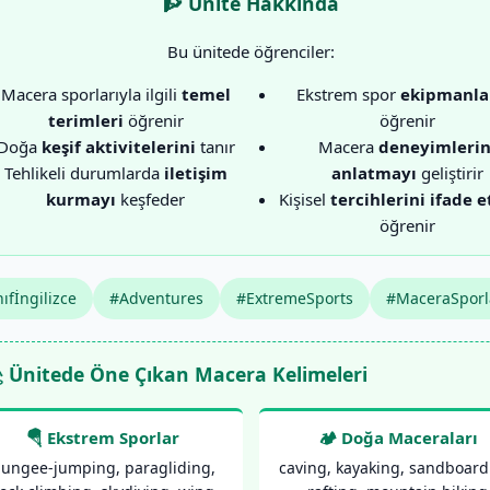
🧗 Ünite Hakkında
Bu ünitede öğrenciler:
Macera sporlarıyla ilgili
temel
Ekstrem spor
ekipmanla
terimleri
öğrenir
öğrenir
Doğa
keşif aktivitelerini
tanır
Macera
deneyimlerin
Tehlikeli durumlarda
iletişim
anlatmayı
geliştirir
kurmayı
keşfeder
Kişisel
tercihlerini ifade 
öğrenir
ıfİngilizce
#Adventures
#ExtremeSports
#MaceraSporl
 Ünitede Öne Çıkan Macera Kelimeleri
🪂 Ekstrem Sporlar
🏕️ Doğa Maceraları
ungee-jumping, paragliding,
caving, kayaking, sandboard