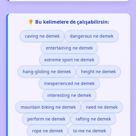
Bu kelimelere de çalışabilirsin:
caving ne demek
dangerous ne demek
entertaining ne demek
extreme sport ne demek
hang-gliding ne demek
height ne demek
inexperienced ne demek
interesting ne demek
mountain biking ne demek
need ne demek
perform ne demek
rafting ne demek
rope ne demek
to me ne demek