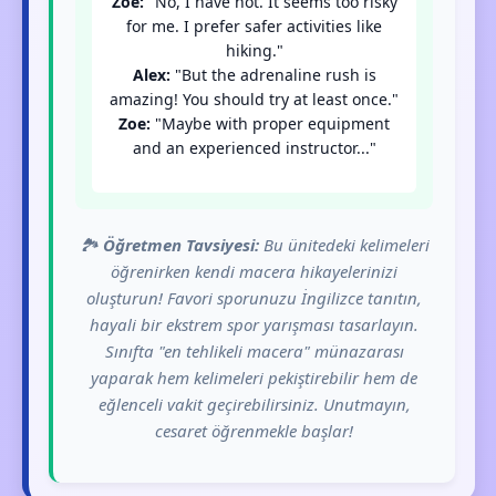
Zoe:
"No, I have not. It seems too risky
for me. I prefer safer activities like
hiking."
Alex:
"But the adrenaline rush is
amazing! You should try at least once."
Zoe:
"Maybe with proper equipment
and an experienced instructor..."
🏞️
Öğretmen Tavsiyesi:
Bu ünitedeki kelimeleri
öğrenirken kendi macera hikayelerinizi
oluşturun! Favori sporunuzu İngilizce tanıtın,
hayali bir ekstrem spor yarışması tasarlayın.
Sınıfta "en tehlikeli macera" münazarası
yaparak hem kelimeleri pekiştirebilir hem de
eğlenceli vakit geçirebilirsiniz. Unutmayın,
cesaret öğrenmekle başlar!