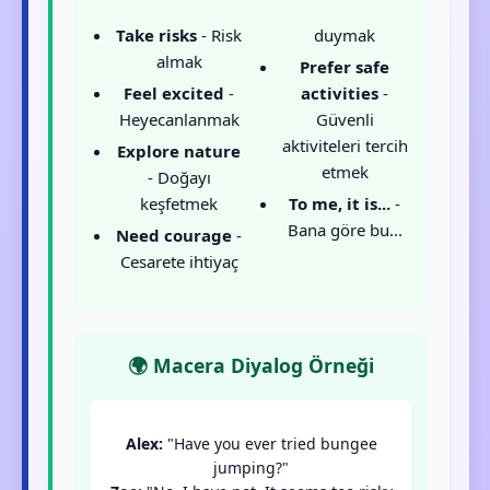
Take risks
- Risk
duymak
almak
Prefer safe
Feel excited
-
activities
-
Heyecanlanmak
Güvenli
aktiviteleri tercih
Explore nature
etmek
- Doğayı
keşfetmek
To me, it is...
-
Bana göre bu...
Need courage
-
Cesarete ihtiyaç
🌍 Macera Diyalog Örneği
Alex:
"Have you ever tried bungee
jumping?"