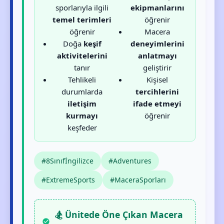
sporlarıyla ilgili
ekipmanlarını
temel terimleri
öğrenir
öğrenir
Macera
Doğa
keşif
deneyimlerini
aktivitelerini
anlatmayı
tanır
geliştirir
Tehlikeli
Kişisel
durumlarda
tercihlerini
iletişim
ifade etmeyi
kurmayı
öğrenir
keşfeder
#8Sınıfİngilizce
#Adventures
#ExtremeSports
#MaceraSporları
🏂 Ünitede Öne Çıkan Macera