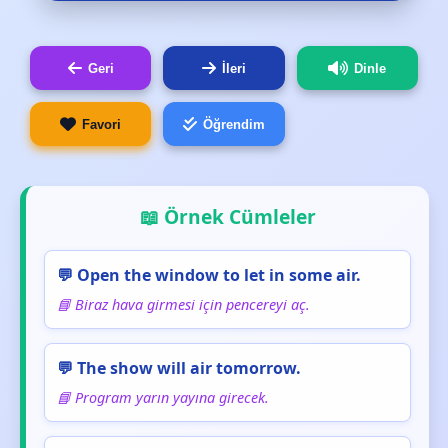
Geri
İleri
Dinle
Favori
Öğrendim
📖 Örnek Cümleler
💬 Open the window to let in some air.
📘 Biraz hava girmesi için pencereyi aç.
💬 The show will air tomorrow.
📘 Program yarın yayına girecek.