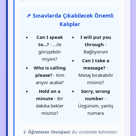
📌 Sınavlarda Çıkabilecek Önemli
Kalıplar
Can I speak
I will put you
to...?
- ...ile
through
-
görüşebilir
Bağlıyorum
miyim?
Can I take a
Who is calling
message?
-
please?
- Kim
Mesaj bırakabilir
arıyor acaba?
misiniz?
Hold on a
Sorry, wrong
minute
- Bir
number
-
dakika bekler
Üzgünüm, yanlış
misiniz?
numara
📱
Öğretmen Tavsiyesi:
Bu ünitedeki kelimeleri