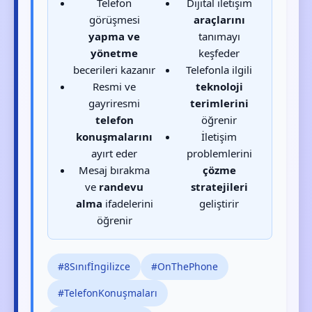
Telefon
Dijital iletişim
görüşmesi
araçlarını
yapma ve
tanımayı
yönetme
keşfeder
becerileri kazanır
Telefonla ilgili
Resmi ve
teknoloji
gayriresmi
terimlerini
telefon
öğrenir
konuşmalarını
İletişim
ayırt eder
problemlerini
Mesaj bırakma
çözme
ve
randevu
stratejileri
alma
ifadelerini
geliştirir
öğrenir
#8Sınıfİngilizce
#OnThePhone
#TelefonKonuşmaları