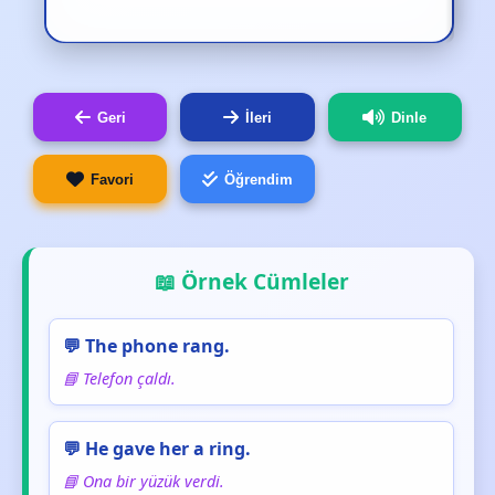
Geri
İleri
Dinle
Favori
Öğrendim
📖 Örnek Cümleler
💬 The phone rang.
📘 Telefon çaldı.
💬 He gave her a ring.
📘 Ona bir yüzük verdi.