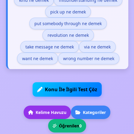
kind ne demek
misunderstanding ne demek
pick up ne demek
put somebody through ne demek
revolution ne demek
take message ne demek
via ne demek
want ne demek
wrong number ne demek
Konu İle İlgili Test Çöz
Kelime Havuzu
Kategoriler
Öğrenilen
0