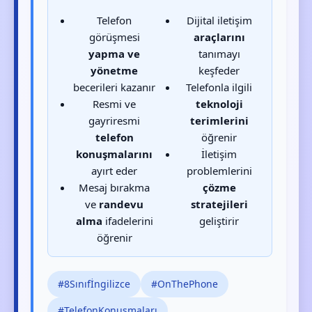
Telefon
Dijital iletişim
görüşmesi
araçlarını
yapma ve
tanımayı
yönetme
keşfeder
becerileri kazanır
Telefonla ilgili
Resmi ve
teknoloji
gayriresmi
terimlerini
telefon
öğrenir
konuşmalarını
İletişim
ayırt eder
problemlerini
Mesaj bırakma
çözme
ve
randevu
stratejileri
alma
ifadelerini
geliştirir
öğrenir
#8Sınıfİngilizce
#OnThePhone
#TelefonKonuşmaları