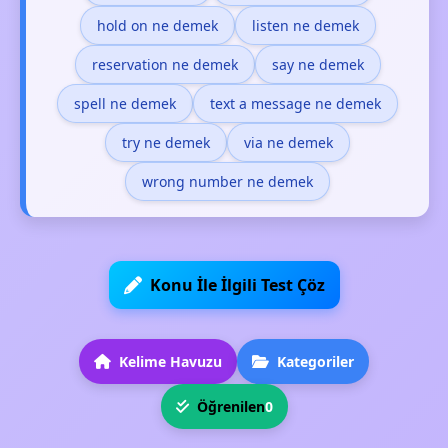
hold on ne demek
listen ne demek
reservation ne demek
say ne demek
spell ne demek
text a message ne demek
try ne demek
via ne demek
wrong number ne demek
Konu İle İlgili Test Çöz
Kelime Havuzu
Kategoriler
Öğrenilen
0