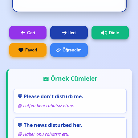
Geri
İleri
Dinle
Favori
Öğrendim
📖 Örnek Cümleler
💬 Please don't disturb me.
📘 Lütfen beni rahatsız etme.
💬 The news disturbed her.
📘 Haber onu rahatsız etti.