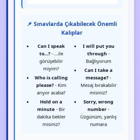
📌 Sınavlarda Çıkabilecek Önemli
Kalıplar
Can I speak
I will put you
to...?
- ...ile
through
-
görüşebilir
Bağlıyorum
miyim?
Can I take a
Who is calling
message?
-
please?
- Kim
Mesaj bırakabilir
arıyor acaba?
misiniz?
Hold on a
Sorry, wrong
minute
- Bir
number
-
dakika bekler
Üzgünüm, yanlış
misiniz?
numara