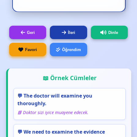
Geri
İleri
Dinle
Favori
Öğrendim
📖 Örnek Cümleler
💬 The doctor will examine you
thoroughly.
📘 Doktor sizi iyice muayene edecek.
💬 We need to examine the evidence