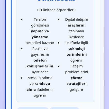
Bu ünitede öğrenciler:
Telefon
Dijital iletişim
görüşmesi
araçlarını
yapma ve
tanımayı
yönetme
keşfeder
becerileri kazanır
Telefonla ilgili
Resmi ve
teknoloji
gayriresmi
terimlerini
telefon
öğrenir
konuşmalarını
İletişim
ayırt eder
problemlerini
Mesaj bırakma
çözme
ve
randevu
stratejileri
alma
ifadelerini
geliştirir
öğrenir