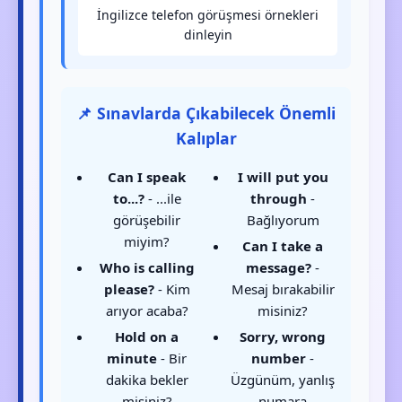
İngilizce telefon görüşmesi örnekleri
dinleyin
📌 Sınavlarda Çıkabilecek Önemli
Kalıplar
Can I speak
I will put you
to...?
- ...ile
through
-
görüşebilir
Bağlıyorum
miyim?
Can I take a
Who is calling
message?
-
please?
- Kim
Mesaj bırakabilir
arıyor acaba?
misiniz?
Hold on a
Sorry, wrong
minute
- Bir
number
-
dakika bekler
Üzgünüm, yanlış
misiniz?
numara