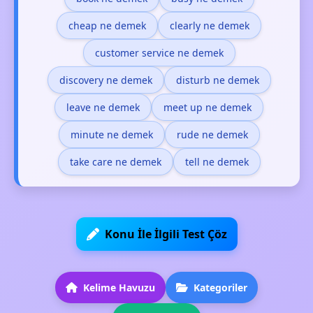
cheap ne demek
clearly ne demek
customer service ne demek
discovery ne demek
disturb ne demek
leave ne demek
meet up ne demek
minute ne demek
rude ne demek
take care ne demek
tell ne demek
Konu İle İlgili Test Çöz
Kelime Havuzu
Kategoriler