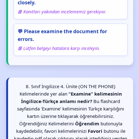
closely.
📘 Kanıtları yakından incelememiz gerekiyor.
💬 Please examine the document for
errors.
📘 Lütfen belgeyi hatalara karşı inceleyin.
8. Sınıf İngilizce 4. Ünite (ON THE PHONE)
Kelimelerinde yer alan
“Examine” kelimesinin
İngilizce-Türkçe anlamı nedir?
Bu flashcard
sayfasında 'Examine' kelimesinin Türkçe karşılığını
kartın üzerine tıklayarak öğrenebilirsiniz.
Öğrendiğiniz Kelimelerini
Öğrendim
butonuyla
kaydedebilir, favori kelimelerinizi
Favori
butonu ile
kaydedip pdf olarak çıktısını alarak istediğiniz yerden