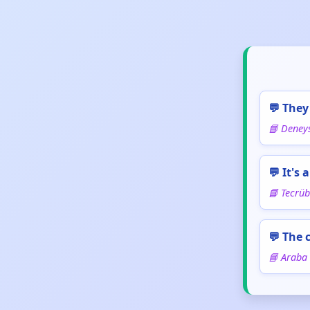
💬 They
📘 Deneys
💬 It's
📘 Tecrübi
💬 The c
📘 Araba