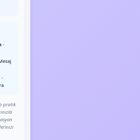
h
-
Mesaj
r
-
ra
a pratik
ınızla
vasyon
erinizi