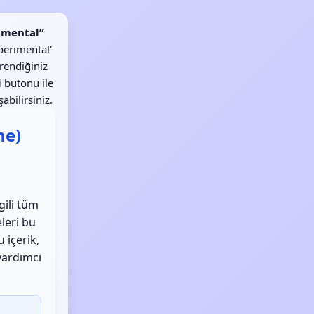
imental”
perimental'
ğrendiğiniz
i
butonu ile
abilirsiniz.
ne)
gili tüm
eleri bu
 içerik,
 yardımcı