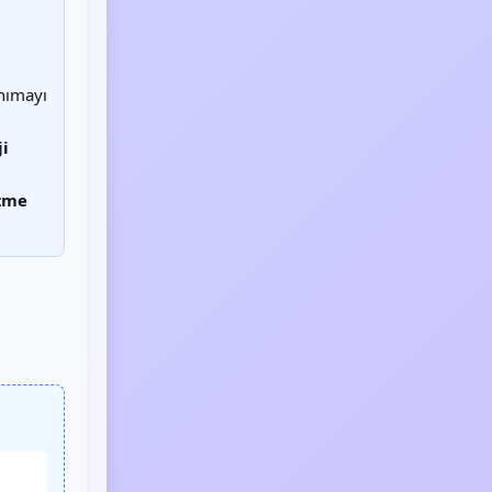
nımayı
ji
zme