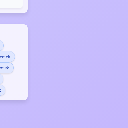
demek
demek
k