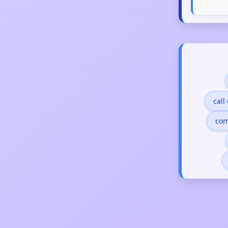
call
com