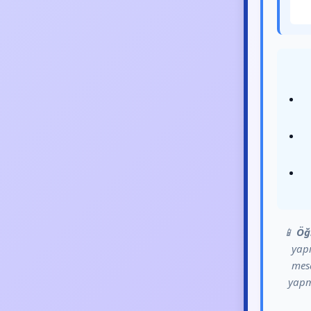
📱
Öğ
yapı
mesa
yapm