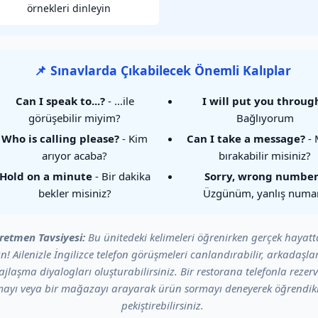
örnekleri dinleyin
📌 Sınavlarda Çıkabilecek Önemli Kalıplar
Can I speak to...?
- ...ile
I will put you throug
görüşebilir miyim?
Bağlıyorum
Who is calling please?
- Kim
Can I take a message?
- 
arıyor acaba?
bırakabilir misiniz?
Hold on a minute
- Bir dakika
Sorry, wrong numbe
bekler misiniz?
Üzgünüm, yanlış numa
retmen Tavsiyesi:
Bu ünitedeki kelimeleri öğrenirken gerçek hayatt
n! Ailenizle İngilizce telefon görüşmeleri canlandırabilir, arkadaşlar
jlaşma diyalogları oluşturabilirsiniz. Bir restorana telefonla rezer
ayı veya bir mağazayı arayarak ürün sormayı deneyerek öğrendikl
pekiştirebilirsiniz.