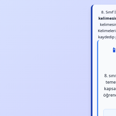
8. Sınıf
kelimesi
kelimesin
Kelimeler
kaydedip p

8. sın
temel
kapsa
öğrenc