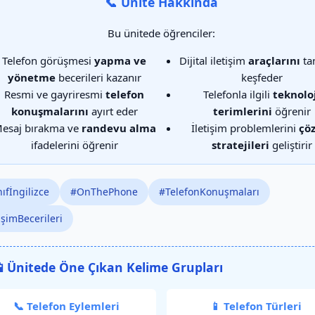
📞 Ünite Hakkında
Bu ünitede öğrenciler:
Telefon görüşmesi
yapma ve
Dijital iletişim
araçlarını
ta
yönetme
becerileri kazanır
keşfeder
Resmi ve gayriresmi
telefon
Telefonla ilgili
teknolo
konuşmalarını
ayırt eder
terimlerini
öğrenir
esaj bırakma ve
randevu alma
İletişim problemlerini
çö
ifadelerini öğrenir
stratejileri
geliştirir
ıfİngilizce
#OnThePhone
#TelefonKonuşmaları
işimBecerileri
 Ünitede Öne Çıkan Kelime Grupları
📞 Telefon Eylemleri
📱 Telefon Türleri