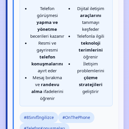
Telefon
Dijital iletişim
görüşmesi
araçlarını
yapma ve
tanımayı
yönetme
keşfeder
becerileri kazanır
Telefonla ilgili
Resmi ve
teknoloji
gayriresmi
terimlerini
telefon
öğrenir
konuşmalarını
İletişim
ayırt eder
problemlerini
Mesaj bırakma
çözme
ve
randevu
stratejileri
alma
ifadelerini
geliştirir
öğrenir
#8Sınıfİngilizce
#OnThePhone
#TelefonKonuşmaları