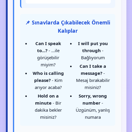
📌 Sınavlarda Çıkabilecek Önemli
Kalıplar
Can I speak
I will put you
to...?
- ...ile
through
-
görüşebilir
Bağlıyorum
miyim?
Can I take a
Who is calling
message?
-
please?
- Kim
Mesaj bırakabilir
arıyor acaba?
misiniz?
Hold on a
Sorry, wrong
minute
- Bir
number
-
dakika bekler
Üzgünüm, yanlış
misiniz?
numara