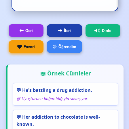
Geri
İleri
Dinle
Favori
Öğrendim
📖 Örnek Cümleler
💬 He's battling a drug addiction.
📘 Uyuşturucu bağımlılığıyla savaşıyor.
💬 Her addiction to chocolate is well-
known.