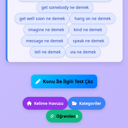
get somebody ne demek
get well soon ne demek
hang on ne demek
imagine ne demek
kind ne demek
message ne demek
speak ne demek
tell ne demek
via ne demek
Konu İle İlgili Test Çöz
Kelime Havuzu
Kategoriler
Öğrenilen
0