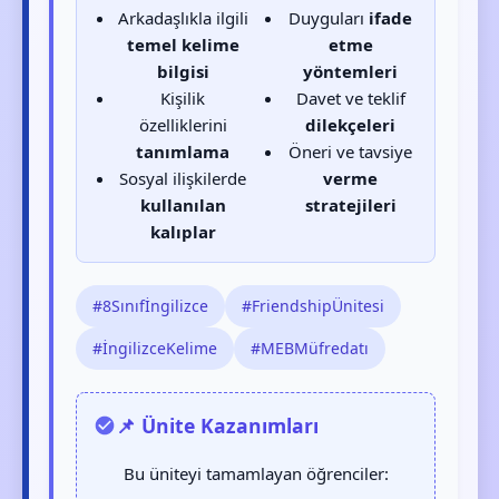
Arkadaşlıkla ilgili
Duyguları
ifade
temel kelime
etme
bilgisi
yöntemleri
Kişilik
Davet ve teklif
özelliklerini
dilekçeleri
tanımlama
Öneri ve tavsiye
Sosyal ilişkilerde
verme
kullanılan
stratejileri
kalıplar
#8Sınıfİngilizce
#FriendshipÜnitesi
#İngilizceKelime
#MEBMüfredatı
📌 Ünite Kazanımları
Bu üniteyi tamamlayan öğrenciler: