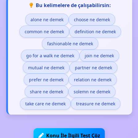
Bu kelimelere de çalışabilirsin:
alone ne demek
choose ne demek
common ne demek
definition ne demek
fashionable ne demek
go for a walk ne demek
join ne demek
mutual ne demek
partner ne demek
prefer ne demek
relation ne demek
share ne demek
solemn ne demek
take care ne demek
treasure ne demek
Konu İle İlgili Test Çöz