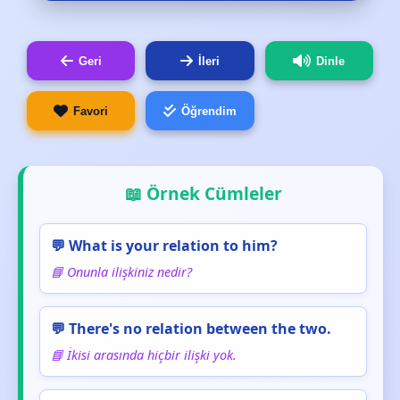
Geri
İleri
Dinle
Favori
Öğrendim
📖 Örnek Cümleler
💬 What is your relation to him?
📘 Onunla ilişkiniz nedir?
💬 There's no relation between the two.
📘 İkisi arasında hiçbir ilişki yok.