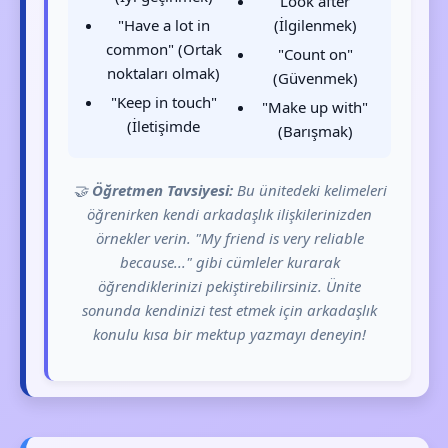
"Look after"
"Have a lot in
(İlgilenmek)
common" (Ortak
"Count on"
noktaları olmak)
(Güvenmek)
"Keep in touch"
"Make up with"
(İletişimde
(Barışmak)
🤝
Öğretmen Tavsiyesi:
Bu ünitedeki kelimeleri
öğrenirken kendi arkadaşlık ilişkilerinizden
örnekler verin. "My friend is very reliable
because..." gibi cümleler kurarak
öğrendiklerinizi pekiştirebilirsiniz. Ünite
sonunda kendinizi test etmek için arkadaşlık
konulu kısa bir mektup yazmayı deneyin!