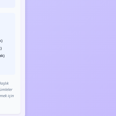
k)
)
ak)
aşlık
cümleler
tmek için