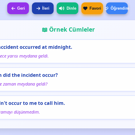
Geri
İleri
Dinle
Favori
Öğrendim
📖 Örnek Cümleler
accident occurred at midnight.
ece yarısı meydana geldi.
 did the incident occur?
ne zaman meydana geldi?
dn't occur to me to call him.
ramayı düşünmedim.