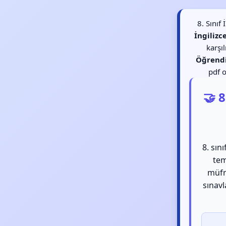
8. Sınıf
İngilizc
karşı
Öğrend
pdf o
🤝 8
8. sını
tem
müfr
sınav