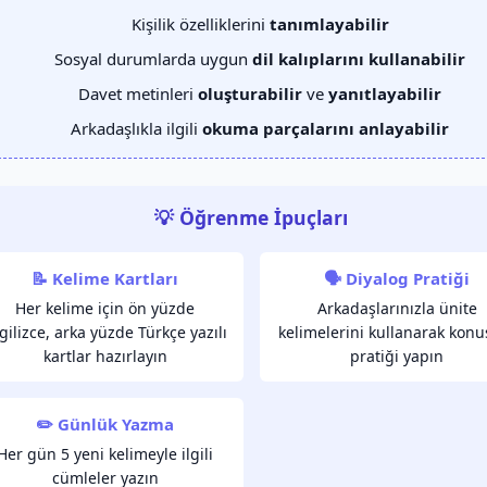
Kişilik özelliklerini
tanımlayabilir
Sosyal durumlarda uygun
dil kalıplarını kullanabilir
Davet metinleri
oluşturabilir
ve
yanıtlayabilir
Arkadaşlıkla ilgili
okuma parçalarını anlayabilir
💡 Öğrenme İpuçları
📝 Kelime Kartları
🗣️ Diyalog Pratiği
Her kelime için ön yüzde
Arkadaşlarınızla ünite
gilizce, arka yüzde Türkçe yazılı
kelimelerini kullanarak kon
kartlar hazırlayın
pratiği yapın
✏️ Günlük Yazma
Her gün 5 yeni kelimeyle ilgili
cümleler yazın