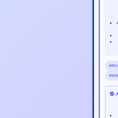
#8Sın
#MEB
