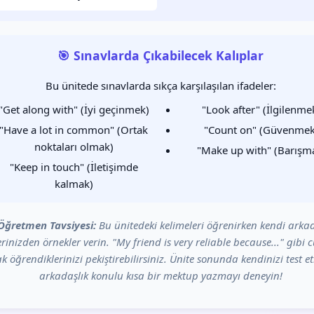
🎯 Sınavlarda Çıkabilecek Kalıplar
Bu ünitede sınavlarda sıkça karşılaşılan ifadeler:
"Get along with" (İyi geçinmek)
"Look after" (İlgilenme
"Have a lot in common" (Ortak
"Count on" (Güvenmek
noktaları olmak)
"Make up with" (Barışm
"Keep in touch" (İletişimde
kalmak)
Öğretmen Tavsiyesi:
Bu ünitedeki kelimeleri öğrenirken kendi arkad
lerinizden örnekler verin. "My friend is very reliable because..." gibi 
k öğrendiklerinizi pekiştirebilirsiniz. Ünite sonunda kendinizi test e
arkadaşlık konulu kısa bir mektup yazmayı deneyin!