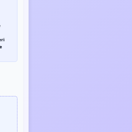
e
eri
e