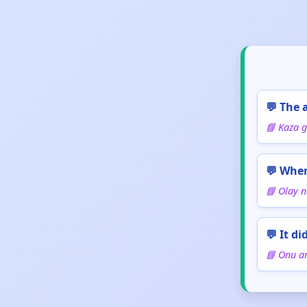
💬 The 
📘 Kaza g
💬 When
📘 Olay 
💬 It di
📘 Onu a