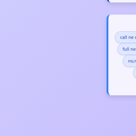
call ne
full n
no‚