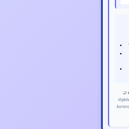
🤝
ilişki
kurara