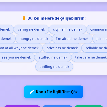
Bu kelimelere de çalışabilirsin:
 demek
caring ne demek
city hall ne demek
common n
e demek
hungry ne demek
I'm afraid ne demek
join n
not at all.why? ne demek
priceless ne demek
reliable ne 
see you ne demek
stuffed ne demek
take care ne demek
thrilling ne demek
Konu İle İlgili Test Çöz