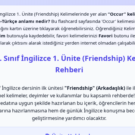
 İngilizce 1. Ünite (Friendship) Kelimelerinde yer alan
“Occur” kel
e-Türkçe anlamı nedir?
Bu flashcard sayfasında 'Occur' kelimesi
lığını kartın üzerine tıklayarak öğrenebilirsiniz. Öğrendiğiniz Kelim
im
butonuyla kaydedebilir, favori kelimelerinizi
Favori
butonu ile
larak çıktısını alarak istediğiniz yerden internet olmadan çalışabili
. Sınıf İngilizce 1. Ünite (Friendship) 
Rehberi
f İngilizce dersinin ilk ünitesi
"Friendship" (Arkadaşlık)
ile i
el kelimeler, deyimler ve kullanımlar bu kapsamlı rehberde
edatına uygun şekilde hazırlanan bu içerik, öğrencilerin h
larına hazırlanmasına hem de günlük İngilizce konuşma bece
geliştirmesine yardımcı olacaktır.