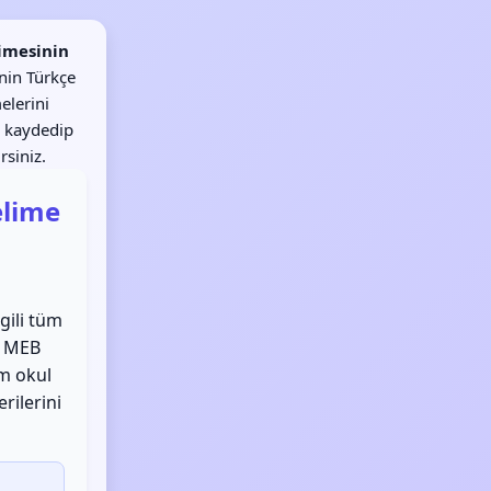
imesinin
nin Türkçe
elerini
 kaydedip
rsiniz.
Kelime
lgili tüm
! MEB
em okul
rilerini