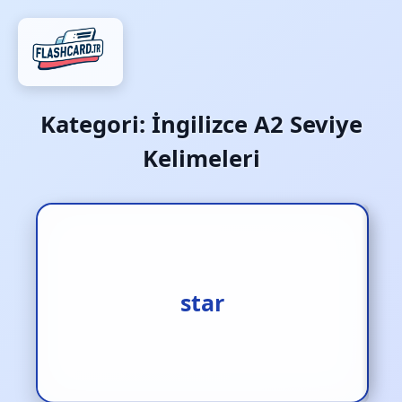
Kategori:
İngilizce A2 Seviye
Kelimeleri
1.yıldız [i.] 2.yıldızlarla
süslemek [f.] 3.başrolde
star
oynatmak [f.]