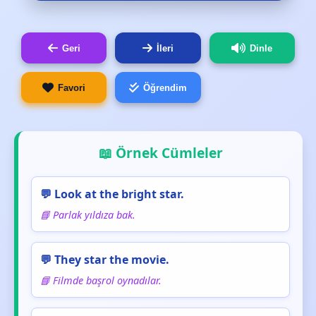
Geri
İleri
Dinle
Favori
Öğrendim
📖 Örnek Cümleler
💬 Look at the bright star.
📘 Parlak yıldıza bak.
💬 They star the movie.
📘 Filmde başrol oynadılar.