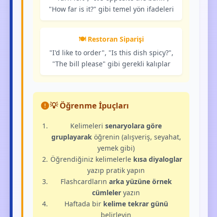
"How far is it?" gibi temel yön ifadeleri
🍽️ Restoran Siparişi
"I'd like to order", "Is this dish spicy?",
"The bill please" gibi gerekli kalıplar
💡 Öğrenme İpuçları
Kelimeleri
senaryolara göre
gruplayarak
öğrenin (alışveriş, seyahat,
yemek gibi)
Öğrendiğiniz kelimelerle
kısa diyaloglar
yazıp pratik yapın
Flashcardların
arka yüzüne örnek
cümleler
yazın
Haftada bir
kelime tekrar günü
belirleyin