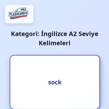
Kategori:
İngilizce A2 Seviye
Kelimeleri
1.çorap [i.] 2.tokat atmak
sock
[f.] 3.tokatlamak [f.]