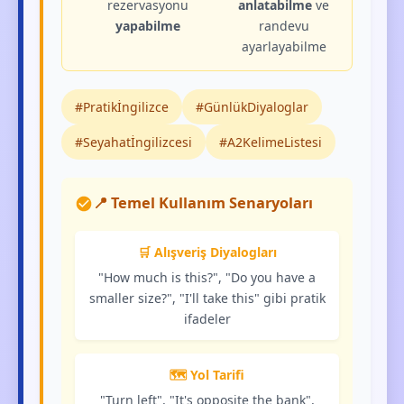
rezervasyonu
anlatabilme
ve
yapabilme
randevu
ayarlayabilme
#Pratikİngilizce
#GünlükDiyaloglar
#Seyahatİngilizcesi
#A2KelimeListesi
📍 Temel Kullanım Senaryoları
🛒 Alışveriş Diyalogları
"How much is this?", "Do you have a
smaller size?", "I'll take this" gibi pratik
ifadeler
🗺️ Yol Tarifi
"Turn left", "It's opposite the bank",