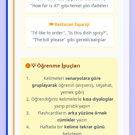
"How far is it?" gibi temel yön ifadeleri
🍽️ Restoran Siparişi
"I'd like to order", "Is this dish spicy?",
"The bill please" gibi gerekli kalıplar
💡 Öğrenme İpuçları
Kelimeleri
senaryolara göre
gruplayarak
öğrenin (alışveriş, seyahat,
yemek gibi)
Öğrendiğiniz kelimelerle
kısa diyaloglar
yazıp pratik yapın
Flashcardların
arka yüzüne örnek
cümleler
yazın
Haftada bir
kelime tekrar günü
belirleyin