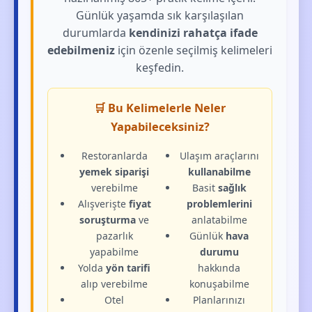
Günlük yaşamda sık karşılaşılan
durumlarda
kendinizi rahatça ifade
edebilmeniz
için özenle seçilmiş kelimeleri
keşfedin.
🛒 Bu Kelimelerle Neler
Yapabileceksiniz?
Restoranlarda
Ulaşım araçlarını
yemek siparişi
kullanabilme
verebilme
Basit
sağlık
Alışverişte
fiyat
problemlerini
soruşturma
ve
anlatabilme
pazarlık
Günlük
hava
yapabilme
durumu
Yolda
yön tarifi
hakkında
alıp verebilme
konuşabilme
Otel
Planlarınızı