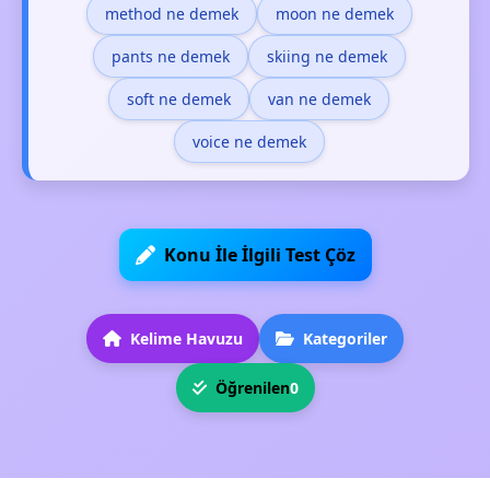
method ne demek
moon ne demek
pants ne demek
skiing ne demek
soft ne demek
van ne demek
voice ne demek
Konu İle İlgili Test Çöz
Kelime Havuzu
Kategoriler
Öğrenilen
0