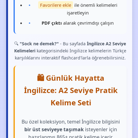
Favorilere ekle
ile önemli kelimeleri
işaretleyin
PDF çıktı
alarak çevrimdışı çalışın
🔍
"Sock ne demek?"
- Bu sayfada
İngilizce A2 Seviye
Kelimeleri
kategorisindeki İngilizce kelimelerin Türkçe
karşılıklarını interaktif flashcard'larla öğrenebilirsiniz.
🛍️ Günlük Hayatta
İngilizce: A2 Seviye Pratik
Kelime Seti
Bu özel koleksiyon, temel İngilizce bilgisini
bir üst seviyeye taşımak
isteyenler için
hazırlanmış 865+ pratik kelime içerir.