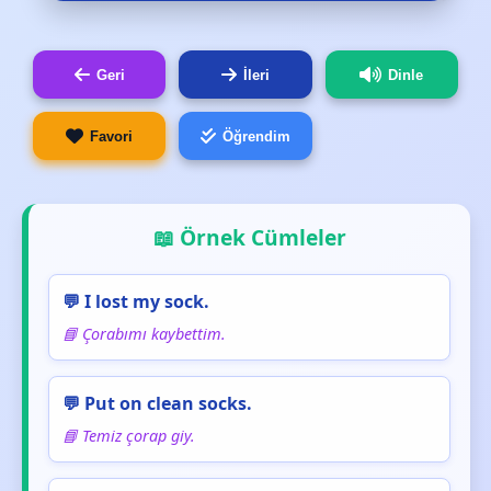
Geri
İleri
Dinle
Favori
Öğrendim
📖 Örnek Cümleler
💬 I lost my sock.
📘 Çorabımı kaybettim.
💬 Put on clean socks.
📘 Temiz çorap giy.