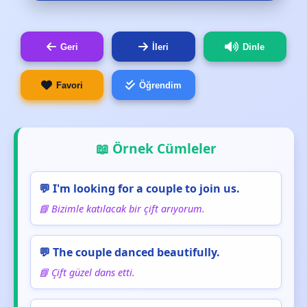
Geri
İleri
Dinle
Favori
Öğrendim
📖 Örnek Cümleler
💬 I'm looking for a couple to join us.
📘 Bizimle katılacak bir çift arıyorum.
💬 The couple danced beautifully.
📘 Çift güzel dans etti.