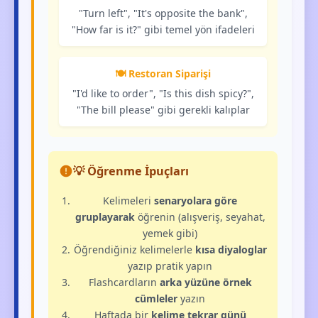
"Turn left", "It's opposite the bank",
"How far is it?" gibi temel yön ifadeleri
🍽️ Restoran Siparişi
"I'd like to order", "Is this dish spicy?",
"The bill please" gibi gerekli kalıplar
💡 Öğrenme İpuçları
Kelimeleri
senaryolara göre
gruplayarak
öğrenin (alışveriş, seyahat,
yemek gibi)
Öğrendiğiniz kelimelerle
kısa diyaloglar
yazıp pratik yapın
Flashcardların
arka yüzüne örnek
cümleler
yazın
Haftada bir
kelime tekrar günü