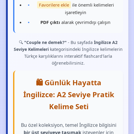
Favorilere ekle
ile önemli kelimeleri
işaretleyin
PDF çıktı
alarak çevrimdışı çalışın
🔍
"Couple ne demek?"
- Bu sayfada
İngilizce A2
Seviye Kelimeleri
kategorisindeki İngilizce kelimelerin
Türkçe karşılıklarını interaktif flashcard'larla
öğrenebilirsiniz.
🛍️ Günlük Hayatta
İngilizce: A2 Seviye Pratik
Kelime Seti
Bu özel koleksiyon, temel İngilizce bilgisini
bir üst seviyeye taşımak
isteyenler için