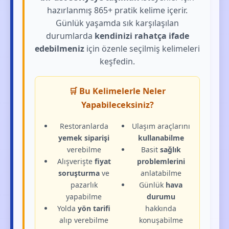
hazırlanmış 865+ pratik kelime içerir.
Günlük yaşamda sık karşılaşılan
durumlarda
kendinizi rahatça ifade
edebilmeniz
için özenle seçilmiş kelimeleri
keşfedin.
🛒 Bu Kelimelerle Neler
Yapabileceksiniz?
Restoranlarda
Ulaşım araçlarını
yemek siparişi
kullanabilme
verebilme
Basit
sağlık
Alışverişte
fiyat
problemlerini
soruşturma
ve
anlatabilme
pazarlık
Günlük
hava
yapabilme
durumu
Yolda
yön tarifi
hakkında
alıp verebilme
konuşabilme