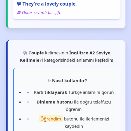
💬 They're a lovely couple.
📘 Onlar sevimli bir çift.
🚀
Couple
kelimesinin
İngilizce A2 Seviye
Kelimeleri
kategorisindeki anlamını keşfedin!
✨
Nasıl kullanılır?
Kartı
tıklayarak
Türkçe anlamını görün
Dinleme butonu
ile doğru telaffuzu
öğrenin
Öğrendim
butonu ile ilerlemenizi
kaydedin