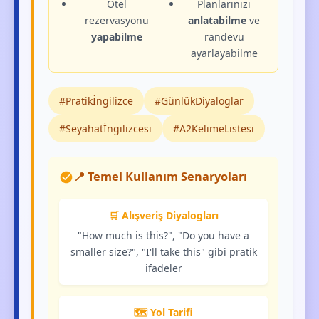
Otel
Planlarınızı
rezervasyonu
anlatabilme
ve
yapabilme
randevu
ayarlayabilme
#Pratikİngilizce
#GünlükDiyaloglar
#Seyahatİngilizcesi
#A2KelimeListesi
📍 Temel Kullanım Senaryoları
🛒 Alışveriş Diyalogları
"How much is this?", "Do you have a
smaller size?", "I'll take this" gibi pratik
ifadeler
🗺️ Yol Tarifi