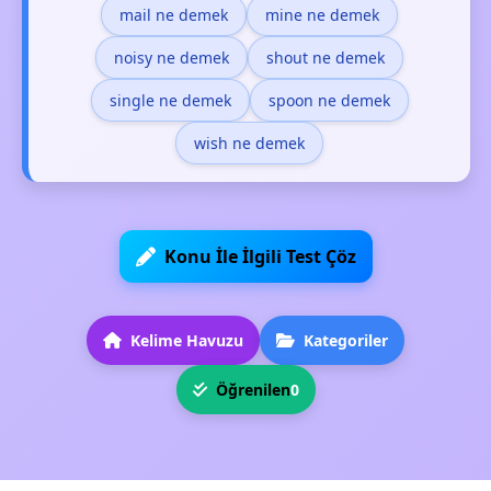
mail ne demek
mine ne demek
noisy ne demek
shout ne demek
single ne demek
spoon ne demek
wish ne demek
Konu İle İlgili Test Çöz
Kelime Havuzu
Kategoriler
Öğrenilen
0