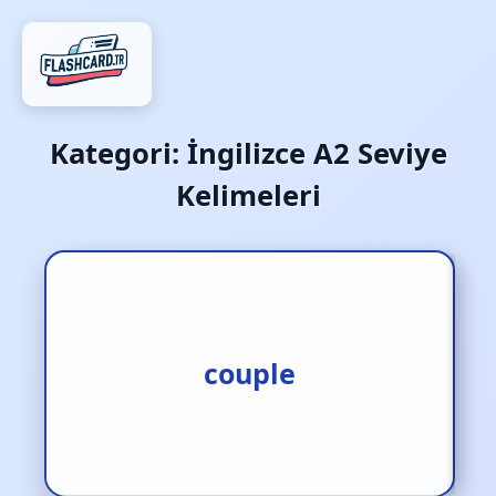
Kategori:
İngilizce A2 Seviye
Kelimeleri
1.eşleştirmek [f.] 2.çift [i.]
couple
3.birleşmek [f.]