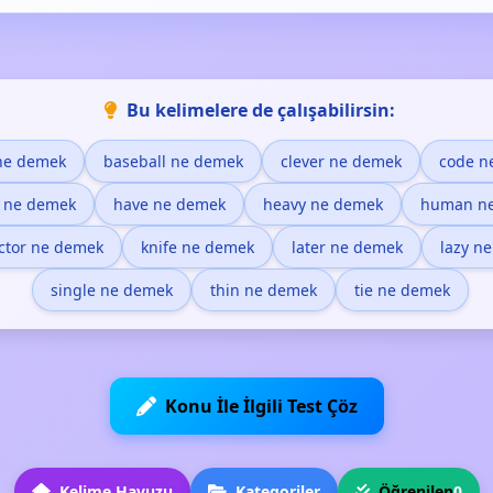
Bu kelimelere de çalışabilirsin:
ne demek
baseball ne demek
clever ne demek
code n
l ne demek
have ne demek
heavy ne demek
human n
uctor ne demek
knife ne demek
later ne demek
lazy n
single ne demek
thin ne demek
tie ne demek
Konu İle İlgili Test Çöz
Kelime Havuzu
Kategoriler
Öğrenilen
0