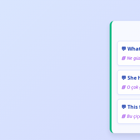
💬 What
📘 Ne güz
💬 She 
📘 O çok
💬 This 
📘 Bu çiç