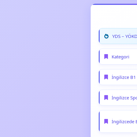
YDS – YÖKDİ
Kategori
İngilizce B1
İngilizce Sp
İngilizcede 