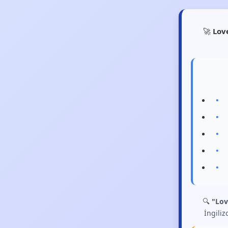
🚀
Lov
🔍
"Lov
İngiliz