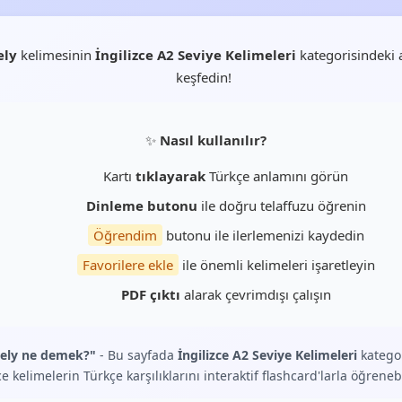
ely
kelimesinin
İngilizce A2 Seviye Kelimeleri
kategorisindeki 
keşfedin!
✨
Nasıl kullanılır?
Kartı
tıklayarak
Türkçe anlamını görün
Dinleme butonu
ile doğru telaffuzu öğrenin
Öğrendim
butonu ile ilerlemenizi kaydedin
Favorilere ekle
ile önemli kelimeleri işaretleyin
PDF çıktı
alarak çevrimdışı çalışın
ely ne demek?"
- Bu sayfada
İngilizce A2 Seviye Kelimeleri
kategor
ce kelimelerin Türkçe karşılıklarını interaktif flashcard'larla öğrenebi