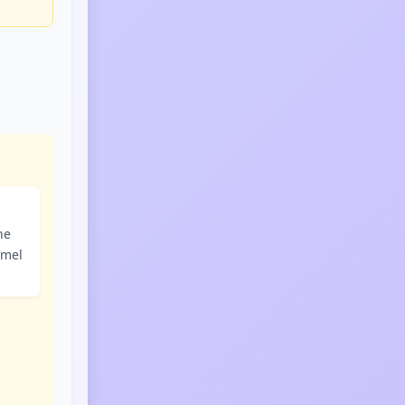
he
emel