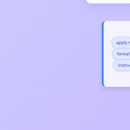
apply 
forma
instr