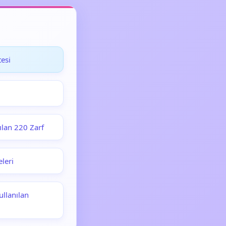
esi
ılan 220 Zarf
leri
llanılan