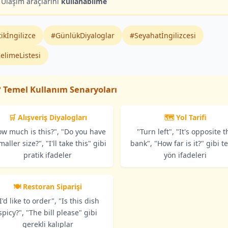
Ulaşım araçlarını
kullanabilme
ikİngilizce
#GünlükDiyaloglar
#Seyahatİngilizcesi
elimeListesi
 Temel Kullanım Senaryoları
🛒 Alışveriş Diyalogları
🗺️ Yol Tarifi
ow much is this?", "Do you have
"Turn left", "It's opposite t
maller size?", "I'll take this" gibi
bank", "How far is it?" gibi t
pratik ifadeler
yön ifadeleri
🍽️ Restoran Siparişi
I'd like to order", "Is this dish
spicy?", "The bill please" gibi
gerekli kalıplar