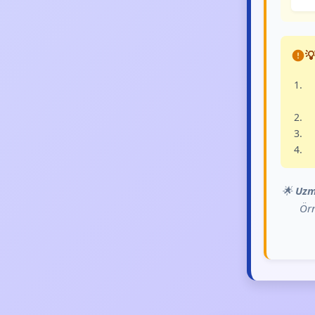

🌟
Uzm
Örn