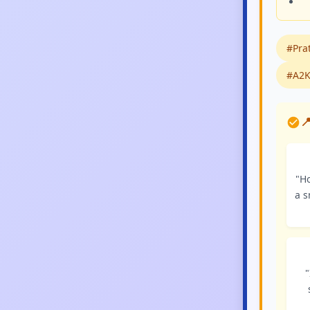
#Prat
#A2K

"H
a s
"