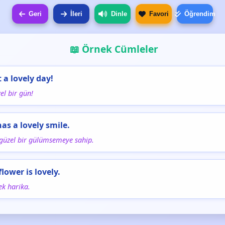
Geri
İleri
Dinle
Favori
Öğrendim
📖 Örnek Cümleler
 a lovely day!
el bir gün!
has a lovely smile.
 güzel bir gülümsemeye sahip.
flower is lovely.
ek harika.