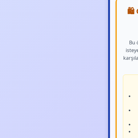
🛍️
Bu ö
istey
karşıl