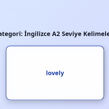
ategori:
İngilizce A2 Seviye Kelimele
1.güzel [s.] 2.latif [s.] 3.şeker
lovely
[s.]