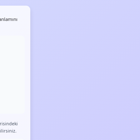
anlamını
isindeki
lirsiniz.