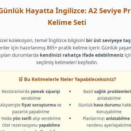
 Günlük Hayatta İngilizce: A2 Seviye Pr
Kelime Seti
zel koleksiyon, temel İngilizce bilgisini
bir üst seviyeye ta
enler için hazırlanmış 865+ pratik kelime içerir. Günlük yaşa
aşılan durumlarda
kendinizi rahatça ifade edebilmeniz
içi
seçilmiş kelimeleri keşfedin.
🛒 Bu Kelimelerle Neler Yapabileceksiniz?
Restoranlarda
yemek siparişi
Basit
sağlık problemleri
verebilme
anlatabilme
Alışverişte
fiyat soruşturma
ve
Günlük
hava durumu
hakk
pazarlık yapabilme
konuşabilme
Yolda
yön tarifi
alıp verebilme
Planlarınızı
anlatabilme
Otel rezervasyonu
yapabilme
randevu ayarlayabilm