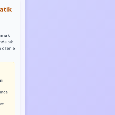
atik
şımak
mda sık
n özenle
ni
ında
ve
e