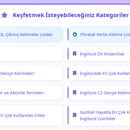
Keşfetmek İsteyebileceğiniz Kategoriler
L Çıkmış Kelimeler Listesi
Phrasal Verbs Kelime List
İngilizce Zıt Anlamlılar
 Seviye Kelimeleri
İngilizcede En Çok Kullan
or ve Aktivite Terimleri
İngilizce C2 Seviye Kelime
Günlük Hayatta En Çok Ku
En Çok Kullanılan Fiiller
İngilizce Cümleler