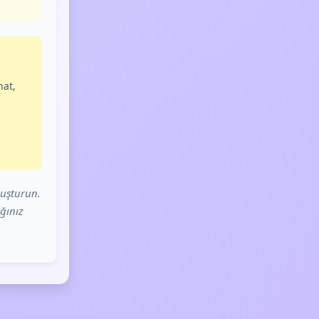
hat,
luşturun.
ğınız