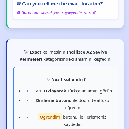
💬 Can you tell me the exact location?
📘 Bana tam olarak yeri söyleyebilir misin?
🚀
Exact
kelimesinin
İngilizce A2 Seviye
Kelimeleri
kategorisindeki anlamını keşfedin!
✨
Nasıl kullanılır?
Kartı
tıklayarak
Türkçe anlamını görün
Dinleme butonu
ile doğru telaffuzu
öğrenin
Öğrendim
butonu ile ilerlemenizi
kaydedin