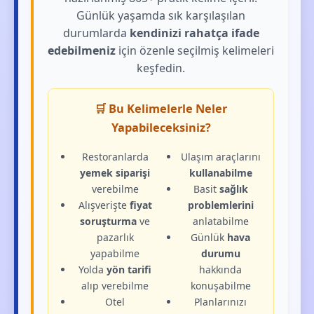
Günlük yaşamda sık karşılaşılan
durumlarda
kendinizi rahatça ifade
edebilmeniz
için özenle seçilmiş kelimeleri
keşfedin.
🛒 Bu Kelimelerle Neler
Yapabileceksiniz?
Restoranlarda
Ulaşım araçlarını
yemek siparişi
kullanabilme
verebilme
Basit
sağlık
Alışverişte
fiyat
problemlerini
soruşturma
ve
anlatabilme
pazarlık
Günlük
hava
yapabilme
durumu
Yolda
yön tarifi
hakkında
alıp verebilme
konuşabilme
Otel
Planlarınızı