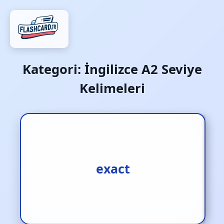
Kategori:
İngilizce A2 Seviye
Kelimeleri
1.kesin [s.] 2.tamı tamına
exact
[s.] 3.tam [s.]