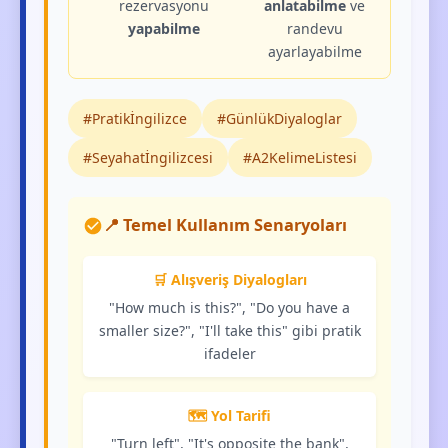
rezervasyonu
anlatabilme
ve
yapabilme
randevu
ayarlayabilme
#Pratikİngilizce
#GünlükDiyaloglar
#Seyahatİngilizcesi
#A2KelimeListesi
📍 Temel Kullanım Senaryoları
🛒 Alışveriş Diyalogları
"How much is this?", "Do you have a
smaller size?", "I'll take this" gibi pratik
ifadeler
🗺️ Yol Tarifi
"Turn left", "It's opposite the bank",