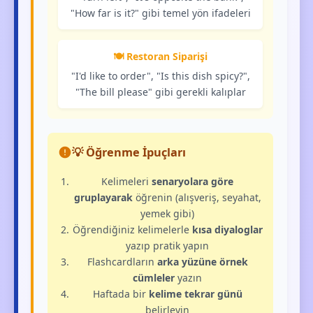
"How far is it?" gibi temel yön ifadeleri
🍽️ Restoran Siparişi
"I'd like to order", "Is this dish spicy?",
"The bill please" gibi gerekli kalıplar
💡 Öğrenme İpuçları
Kelimeleri
senaryolara göre
gruplayarak
öğrenin (alışveriş, seyahat,
yemek gibi)
Öğrendiğiniz kelimelerle
kısa diyaloglar
yazıp pratik yapın
Flashcardların
arka yüzüne örnek
cümleler
yazın
Haftada bir
kelime tekrar günü
belirleyin