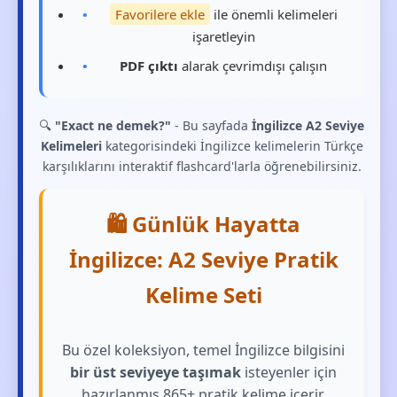
Favorilere ekle
ile önemli kelimeleri
işaretleyin
PDF çıktı
alarak çevrimdışı çalışın
🔍
"Exact ne demek?"
- Bu sayfada
İngilizce A2 Seviye
Kelimeleri
kategorisindeki İngilizce kelimelerin Türkçe
karşılıklarını interaktif flashcard'larla öğrenebilirsiniz.
🛍️ Günlük Hayatta
İngilizce: A2 Seviye Pratik
Kelime Seti
Bu özel koleksiyon, temel İngilizce bilgisini
bir üst seviyeye taşımak
isteyenler için
hazırlanmış 865+ pratik kelime içerir.