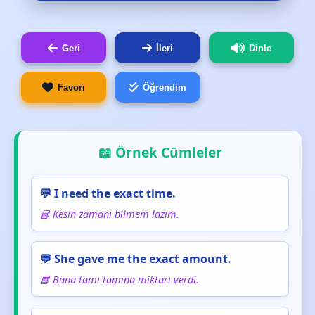
Geri
İleri
Dinle
Favori
Öğrendim
📖 Örnek Cümleler
💬 I need the exact time.
📘 Kesin zamanı bilmem lazım.
💬 She gave me the exact amount.
📘 Bana tamı tamına miktarı verdi.