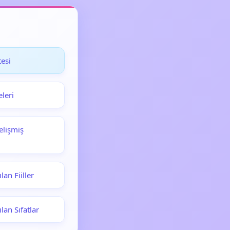
esi
leri
elişmiş
lan Fiiller
lan Sıfatlar