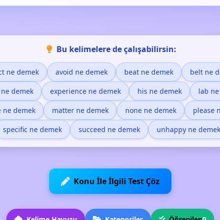
Bu kelimelere de çalışabilirsin:
ct ne demek
avoid ne demek
beat ne demek
belt ne 
e ne demek
experience ne demek
his ne demek
lab n
 ne demek
matter ne demek
none ne demek
please 
specific ne demek
succeed ne demek
unhappy ne deme
Konu İle İlgili Test Çöz
Kelime Havuzu
Kategoriler
Öğrenilen
0