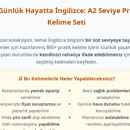
 Günlük Hayatta İngilizce: A2 Seviye Pr
Kelime Seti
zel koleksiyon, temel İngilizce bilgisini
bir üst seviyeye ta
enler için hazırlanmış 865+ pratik kelime içerir. Günlük yaşa
aşılan durumlarda
kendinizi rahatça ifade edebilmeniz
içi
seçilmiş kelimeleri keşfedin.
🛒 Bu Kelimelerle Neler Yapabileceksiniz?
Restoranlarda
yemek siparişi
Basit
sağlık problemleri
verebilme
anlatabilme
Alışverişte
fiyat soruşturma
ve
Günlük
hava durumu
hakk
pazarlık yapabilme
konuşabilme
Yolda
yön tarifi
alıp verebilme
Planlarınızı
anlatabilme
Otel rezervasyonu
yapabilme
randevu ayarlayabilm