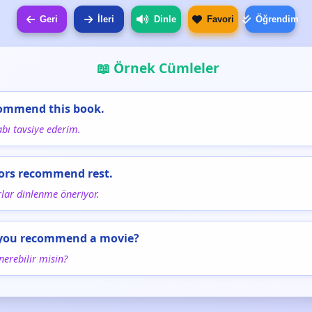
Geri
İleri
Dinle
Favori
Öğrendim
📖 Örnek Cümleler
commend this book.
abı tavsiye ederim.
ors recommend rest.
lar dinlenme öneriyor.
 you recommend a movie?
nerebilir misin?