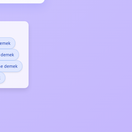
demek
e demek
ne demek
k