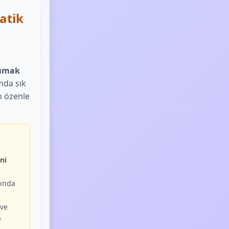
atik
şımak
mda sık
n özenle
ni
ında
ve
e