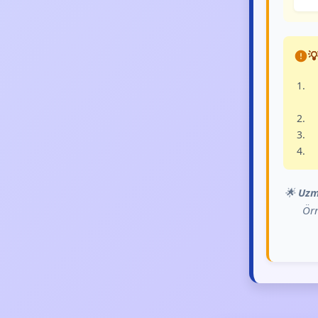

🌟
Uzm
Örn