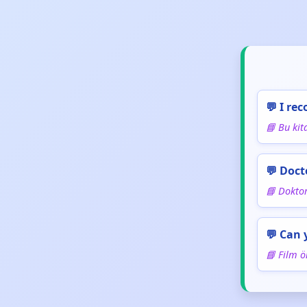
💬 I re
📘 Bu kit
💬 Doct
📘 Doktor
💬 Can
📘 Film ö