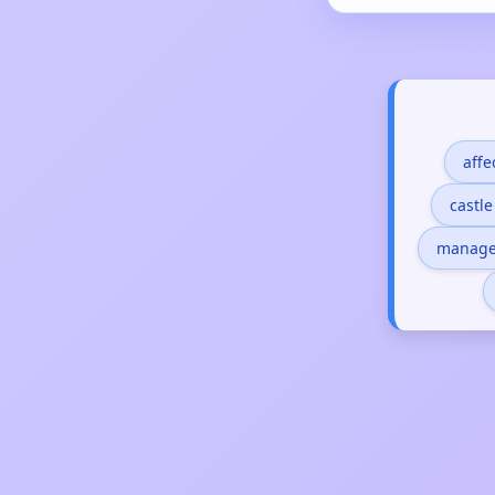
affe
castl
manage