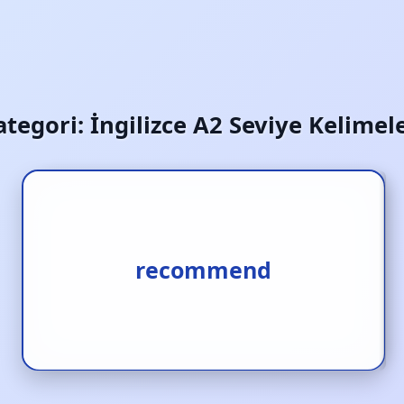
ategori:
İngilizce A2 Seviye Kelimele
1.tavsiye etmek [f.] 2.salık
recommend
vermek [f.] 3.önermek [f.]