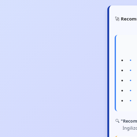
🚀
Recom
🔍
"Recom
İngiliz