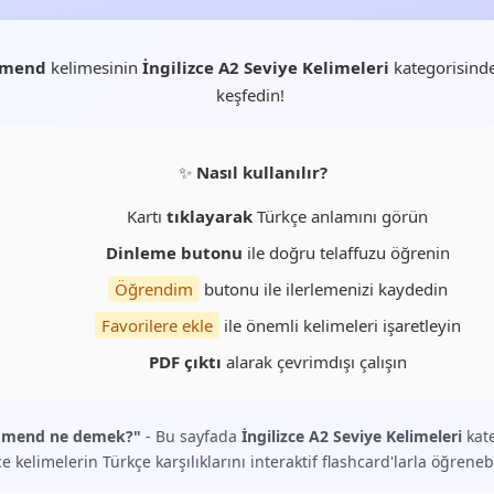
mend
kelimesinin
İngilizce A2 Seviye Kelimeleri
kategorisinde
keşfedin!
✨
Nasıl kullanılır?
Kartı
tıklayarak
Türkçe anlamını görün
Dinleme butonu
ile doğru telaffuzu öğrenin
Öğrendim
butonu ile ilerlemenizi kaydedin
Favorilere ekle
ile önemli kelimeleri işaretleyin
PDF çıktı
alarak çevrimdışı çalışın
mend ne demek?"
- Bu sayfada
İngilizce A2 Seviye Kelimeleri
kate
ce kelimelerin Türkçe karşılıklarını interaktif flashcard'larla öğrenebi