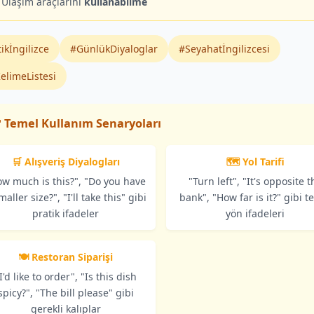
Ulaşım araçlarını
kullanabilme
ikİngilizce
#GünlükDiyaloglar
#Seyahatİngilizcesi
elimeListesi
 Temel Kullanım Senaryoları
🛒 Alışveriş Diyalogları
🗺️ Yol Tarifi
ow much is this?", "Do you have
"Turn left", "It's opposite t
maller size?", "I'll take this" gibi
bank", "How far is it?" gibi t
pratik ifadeler
yön ifadeleri
🍽️ Restoran Siparişi
I'd like to order", "Is this dish
spicy?", "The bill please" gibi
gerekli kalıplar