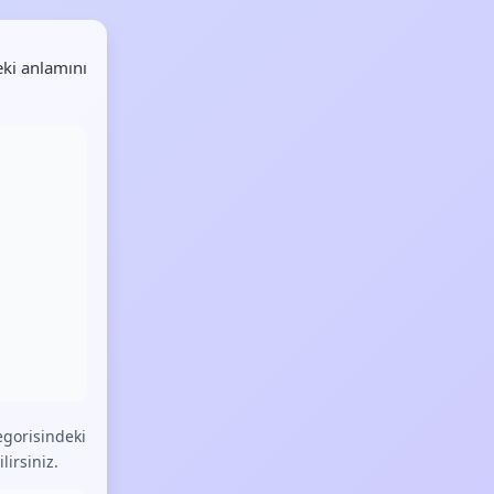
ki anlamını
gorisindeki
lirsiniz.