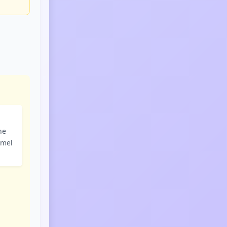
he
emel