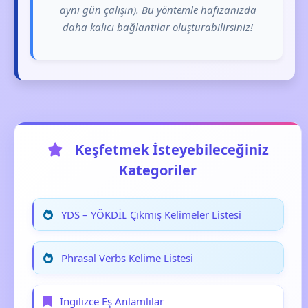
aynı gün çalışın). Bu yöntemle hafızanızda
daha kalıcı bağlantılar oluşturabilirsiniz!
Keşfetmek İsteyebileceğiniz
Kategoriler
YDS – YÖKDİL Çıkmış Kelimeler Listesi
Phrasal Verbs Kelime Listesi
İngilizce Eş Anlamlılar