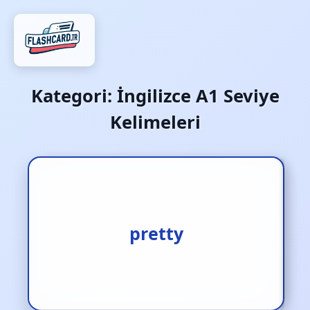
Kategori:
İngilizce A1 Seviye
Kelimeleri
1.şirin [s.] 2.tatlı [s.]
pretty
3.güzel [s.]