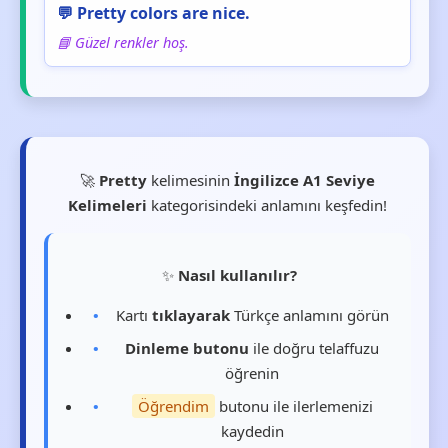
💬 Pretty colors are nice.
📘 Güzel renkler hoş.
🚀
Pretty
kelimesinin
İngilizce A1 Seviye
Kelimeleri
kategorisindeki anlamını keşfedin!
✨
Nasıl kullanılır?
Kartı
tıklayarak
Türkçe anlamını görün
Dinleme butonu
ile doğru telaffuzu
öğrenin
Öğrendim
butonu ile ilerlemenizi
kaydedin