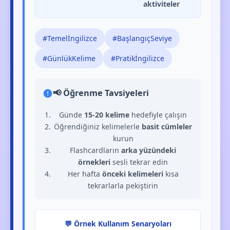
aktiviteler
#Temelİngilizce
#BaşlangıçSeviye
#GünlükKelime
#Pratikİngilizce
📢 Öğrenme Tavsiyeleri
Günde
15-20 kelime
hedefiyle çalışın
Öğrendiğiniz kelimelerle
basit cümleler
kurun
Flashcardların
arka yüzündeki
örnekleri
sesli tekrar edin
Her hafta
önceki kelimeleri
kısa
tekrarlarla pekiştirin
💬 Örnek Kullanım Senaryoları