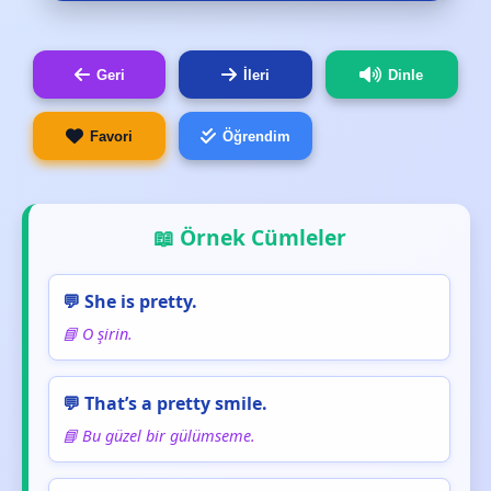
Geri
İleri
Dinle
Favori
Öğrendim
📖 Örnek Cümleler
💬 She is pretty.
📘 O şirin.
💬 That’s a pretty smile.
📘 Bu güzel bir gülümseme.