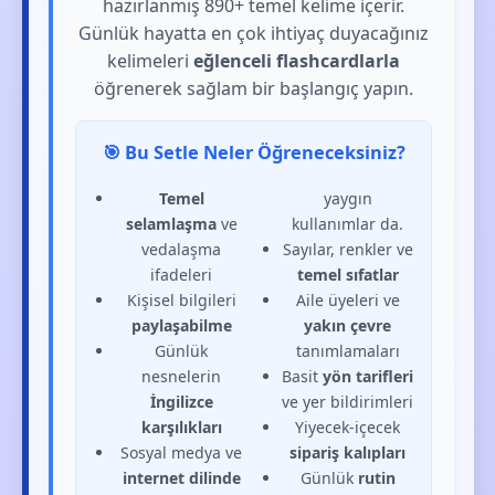
hazırlanmış 890+ temel kelime içerir.
Günlük hayatta en çok ihtiyaç duyacağınız
kelimeleri
eğlenceli flashcardlarla
öğrenerek sağlam bir başlangıç yapın.
🎯 Bu Setle Neler Öğreneceksiniz?
Temel
yaygın
selamlaşma
ve
kullanımlar da.
vedalaşma
Sayılar, renkler ve
ifadeleri
temel sıfatlar
Kişisel bilgileri
Aile üyeleri ve
paylaşabilme
yakın çevre
Günlük
tanımlamaları
nesnelerin
Basit
yön tarifleri
İngilizce
ve yer bildirimleri
karşılıkları
Yiyecek-içecek
Sosyal medya ve
sipariş kalıpları
internet dilinde
Günlük
rutin