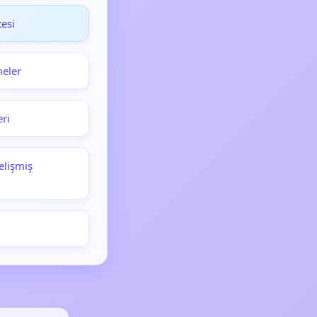
esi
meler
eri
elişmiş