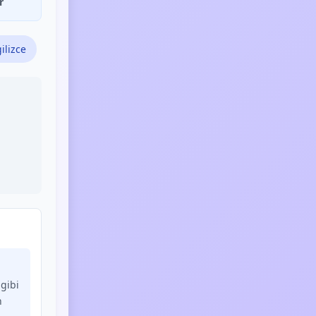
r
ilizce
gibi
n