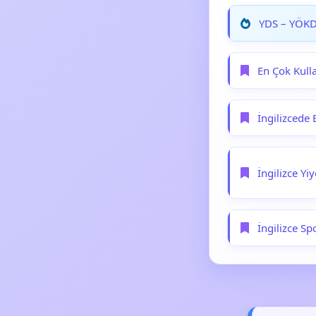
YDS – YÖKDİ
En Çok Kull
İngilizcede 
İngilizce Yi
İngilizce Sp