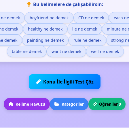
Bu kelimelere de çalışabilirsin:
e ne demek
boyfriend ne demek
CD ne demek
each n
 ne demek
healthy ne demek
lie ne demek
minute ne
ne demek
painting ne demek
rule ne demek
strong n
table ne demek
want ne demek
well ne demek
Konu İle İlgili Test Çöz
Kelime Havuzu
Kategoriler
Öğrenilen
0