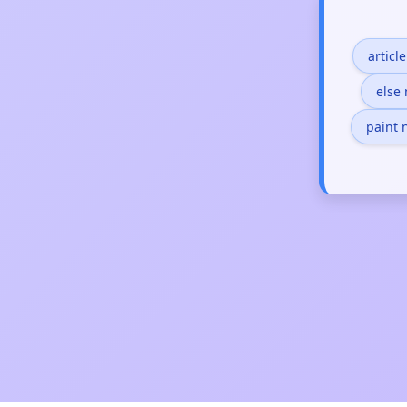
articl
else
paint 