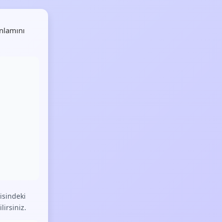
nlamını
isindeki
lirsiniz.