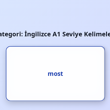
ategori:
İngilizce A1 Seviye Kelimele
1.en [s.] 2.en çok [s.] 3.en
most
fazlası [i.]