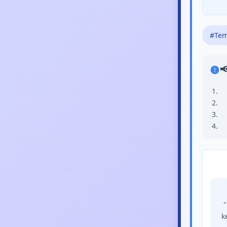
#Tem

"
k