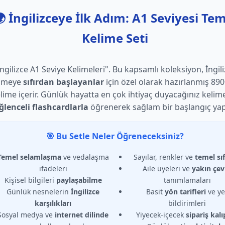
 İngilizceye İlk Adım: A1 Seviyesi Te
Kelime Seti
İngilizce A1 Seviye Kelimeleri". Bu kapsamlı koleksiyon, İngil
nmeye
sıfırdan başlayanlar
için özel olarak hazırlanmış 89
lime içerir. Günlük hayatta en çok ihtiyaç duyacağınız kelime
ğlenceli flashcardlarla
öğrenerek sağlam bir başlangıç yap
🎯 Bu Setle Neler Öğreneceksiniz?
Temel selamlaşma
ve vedalaşma
Sayılar, renkler ve
temel sıf
ifadeleri
Aile üyeleri ve
yakın çev
Kişisel bilgileri
paylaşabilme
tanımlamaları
Günlük nesnelerin
İngilizce
Basit
yön tarifleri
ve ye
karşılıkları
bildirimleri
Sosyal medya ve
internet dilinde
Yiyecek-içecek
sipariş kalı