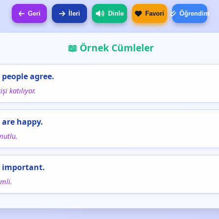
Geri
İleri
Dinle
Favori
Öğrendim
📖 Örnek Cümleler
 people agree.
şi katılıyor.
 are happy.
mutlu.
 important.
mli.