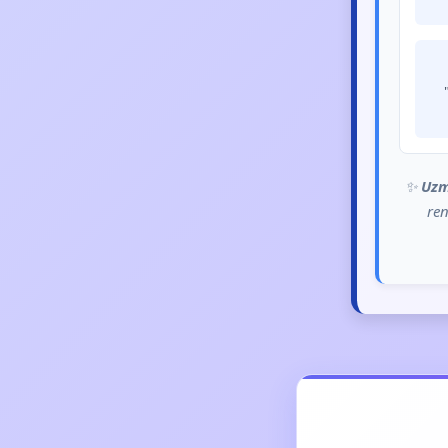
✨
Uzm
ren