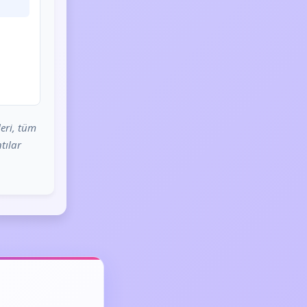
eri, tüm
tılar