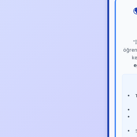

"
öğre
ke
e