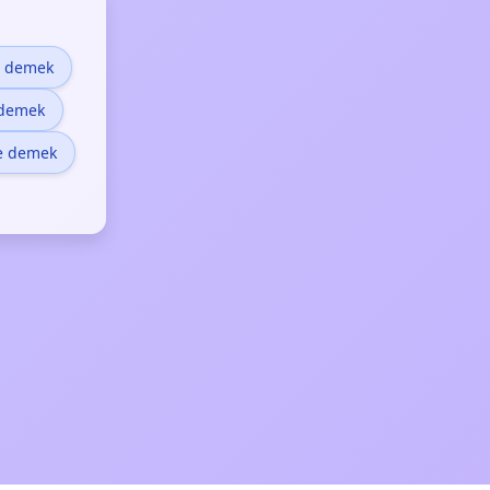
e demek
 demek
e demek