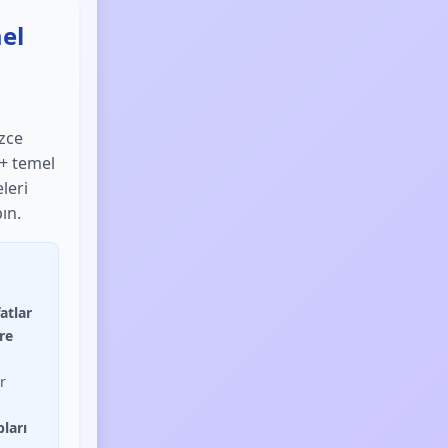
mel
izce
0+ temel
leri
ın.
atlar
re
r
pları