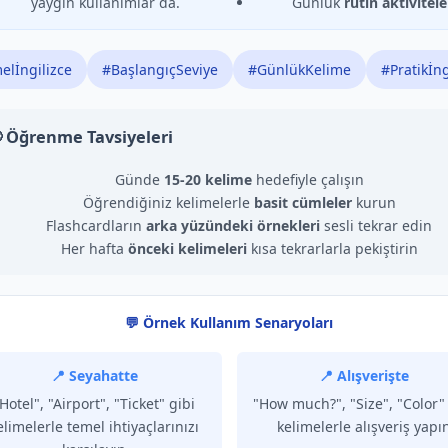
yaygın kullanımlar da.
Günlük
rutin aktivitele
elİngilizce
#BaşlangıçSeviye
#GünlükKelime
#Pratikİng
 Öğrenme Tavsiyeleri
Günde
15-20 kelime
hedefiyle çalışın
Öğrendiğiniz kelimelerle
basit cümleler
kurun
Flashcardların
arka yüzündeki örnekleri
sesli tekrar edin
Her hafta
önceki kelimeleri
kısa tekrarlarla pekiştirin
💬 Örnek Kullanım Senaryoları
📍 Seyahatte
📍 Alışverişte
Hotel", "Airport", "Ticket" gibi
"How much?", "Size", "Color" 
elimelerle temel ihtiyaçlarınızı
kelimelerle alışveriş yapı