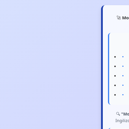
🚀
Mo
🔍
"Mo
İngiliz