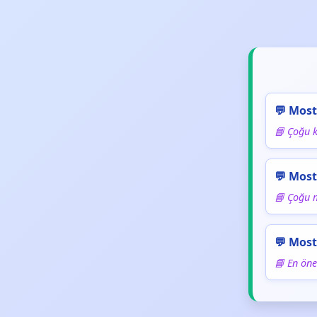
💬 Most
📘 Çoğu ki
💬 Most
📘 Çoğu 
💬 Most
📘 En öne