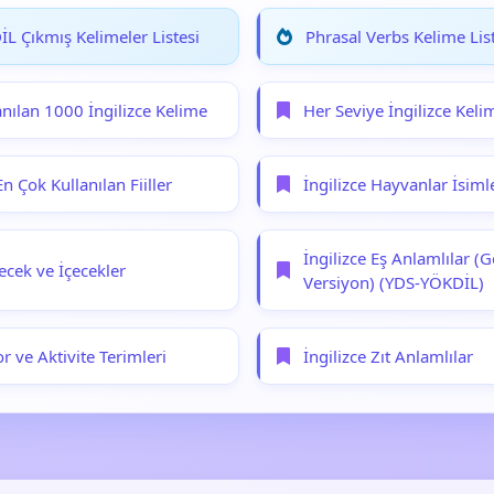
L Çıkmış Kelimeler Listesi
Phrasal Verbs Kelime List
anılan 1000 İngilizce Kelime
Her Seviye İngilizce Keli
En Çok Kullanılan Fiiller
İngilizce Hayvanlar İsiml
İngilizce Eş Anlamlılar (G
yecek ve İçecekler
Versiyon) (YDS-YÖKDİL)
or ve Aktivite Terimleri
İngilizce Zıt Anlamlılar