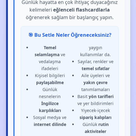
Günlük hayatta en çok ihtiyaç duyacağınız
kelimeleri
eğlenceli flashcardlarla
öğrenerek sağlam bir başlangıç yapın.
🎯 Bu Setle Neler Öğreneceksiniz?
Temel
yaygın
selamlaşma
ve
kullanımlar da.
vedalaşma
Sayılar, renkler ve
ifadeleri
temel sıfatlar
Kişisel bilgileri
Aile üyeleri ve
paylaşabilme
yakın çevre
Günlük
tanımlamaları
nesnelerin
Basit
yön tarifleri
İngilizce
ve yer bildirimleri
karşılıkları
Yiyecek-içecek
Sosyal medya ve
sipariş kalıpları
internet dilinde
Günlük
rutin
aktiviteler