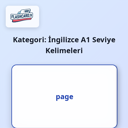
Kategori:
İngilizce A1 Seviye
Kelimeleri
1.sayfa [i.] 2.otelde birini
komiyle çağırttırmak [f.]
page
3.bir yazının sayfalarını
numaralamak [f.]