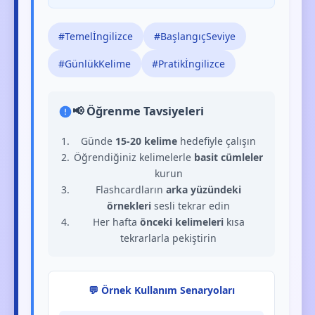
#Temelİngilizce
#BaşlangıçSeviye
#GünlükKelime
#Pratikİngilizce
📢 Öğrenme Tavsiyeleri
Günde
15-20 kelime
hedefiyle çalışın
Öğrendiğiniz kelimelerle
basit cümleler
kurun
Flashcardların
arka yüzündeki
örnekleri
sesli tekrar edin
Her hafta
önceki kelimeleri
kısa
tekrarlarla pekiştirin
💬 Örnek Kullanım Senaryoları