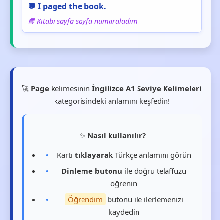
💬 I paged the book.
📘 Kitabı sayfa sayfa numaraladım.
🚀
Page
kelimesinin
İngilizce A1 Seviye Kelimeleri
kategorisindeki anlamını keşfedin!
✨
Nasıl kullanılır?
Kartı
tıklayarak
Türkçe anlamını görün
Dinleme butonu
ile doğru telaffuzu
öğrenin
Öğrendim
butonu ile ilerlemenizi
kaydedin