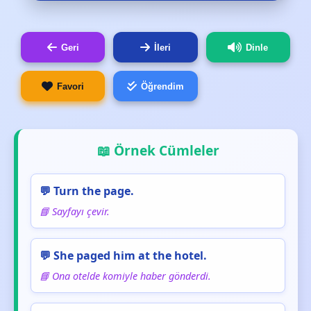
Geri
İleri
Dinle
Favori
Öğrendim
📖 Örnek Cümleler
💬 Turn the page.
📘 Sayfayı çevir.
💬 She paged him at the hotel.
📘 Ona otelde komiyle haber gönderdi.