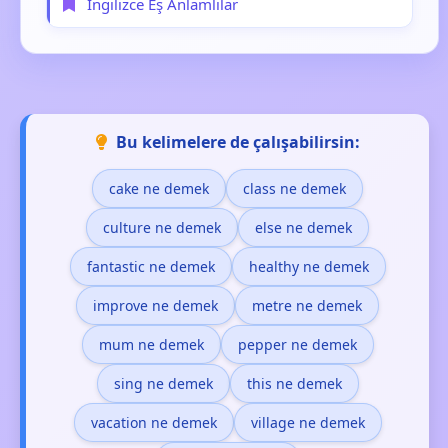
İngilizce Eş Anlamlılar
Bu kelimelere de çalışabilirsin:
cake ne demek
class ne demek
culture ne demek
else ne demek
fantastic ne demek
healthy ne demek
improve ne demek
metre ne demek
mum ne demek
pepper ne demek
sing ne demek
this ne demek
vacation ne demek
village ne demek