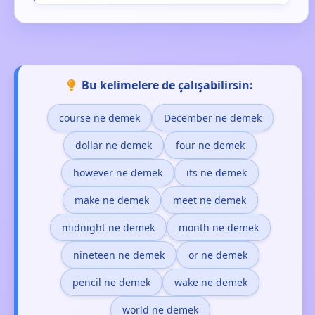
Bu kelimelere de çalışabilirsin:
course ne demek
December ne demek
dollar ne demek
four ne demek
however ne demek
its ne demek
make ne demek
meet ne demek
midnight ne demek
month ne demek
nineteen ne demek
or ne demek
pencil ne demek
wake ne demek
world ne demek