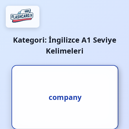
Kategori:
İngilizce A1 Seviye
Kelimeleri
1.bölük [i.] 2.şirket [i.]
company
3.firma [i.]