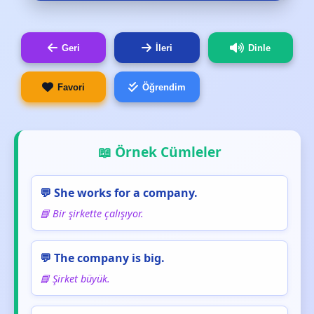
Geri
İleri
Dinle
Favori
Öğrendim
📖 Örnek Cümleler
💬 She works for a company.
📘 Bir şirkette çalışıyor.
💬 The company is big.
📘 Şirket büyük.