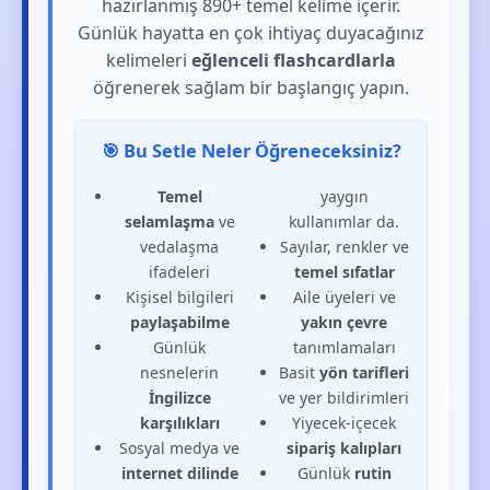
hazırlanmış 890+ temel kelime içerir.
Günlük hayatta en çok ihtiyaç duyacağınız
kelimeleri
eğlenceli flashcardlarla
öğrenerek sağlam bir başlangıç yapın.
🎯 Bu Setle Neler Öğreneceksiniz?
Temel
yaygın
selamlaşma
ve
kullanımlar da.
vedalaşma
Sayılar, renkler ve
ifadeleri
temel sıfatlar
Kişisel bilgileri
Aile üyeleri ve
paylaşabilme
yakın çevre
Günlük
tanımlamaları
nesnelerin
Basit
yön tarifleri
İngilizce
ve yer bildirimleri
karşılıkları
Yiyecek-içecek
Sosyal medya ve
sipariş kalıpları
internet dilinde
Günlük
rutin