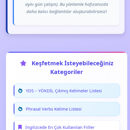
aynı gün çalışın). Bu yöntemle hafızanızda
daha kalıcı bağlantılar oluşturabilirsiniz!
Keşfetmek İsteyebileceğiniz
Kategoriler
YDS – YÖKDİL Çıkmış Kelimeler Listesi
Phrasal Verbs Kelime Listesi
İngilizcede En Çok Kullanılan Fiiller