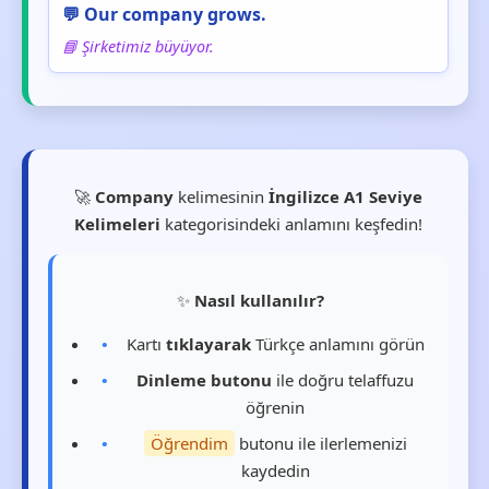
💬 Our company grows.
📘 Şirketimiz büyüyor.
🚀
Company
kelimesinin
İngilizce A1 Seviye
Kelimeleri
kategorisindeki anlamını keşfedin!
✨
Nasıl kullanılır?
Kartı
tıklayarak
Türkçe anlamını görün
Dinleme butonu
ile doğru telaffuzu
öğrenin
Öğrendim
butonu ile ilerlemenizi
kaydedin