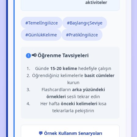
aktiviteler
#Temelİngilizce
#BaşlangıçSeviye
#GünlükKelime
#Pratikİngilizce
📢 Öğrenme Tavsiyeleri
Günde
15-20 kelime
hedefiyle çalışın
Öğrendiğiniz kelimelerle
basit cümleler
kurun
Flashcardların
arka yüzündeki
örnekleri
sesli tekrar edin
Her hafta
önceki kelimeleri
kısa
tekrarlarla pekiştirin
💬 Örnek Kullanım Senaryoları