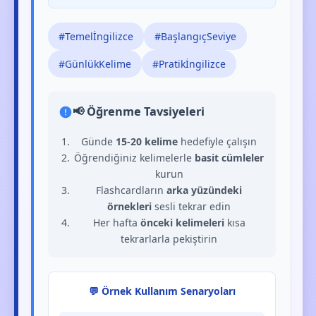
#Temelİngilizce
#BaşlangıçSeviye
#GünlükKelime
#Pratikİngilizce
📢 Öğrenme Tavsiyeleri
Günde
15-20 kelime
hedefiyle çalışın
Öğrendiğiniz kelimelerle
basit cümleler
kurun
Flashcardların
arka yüzündeki
örnekleri
sesli tekrar edin
Her hafta
önceki kelimeleri
kısa
tekrarlarla pekiştirin
💬 Örnek Kullanım Senaryoları