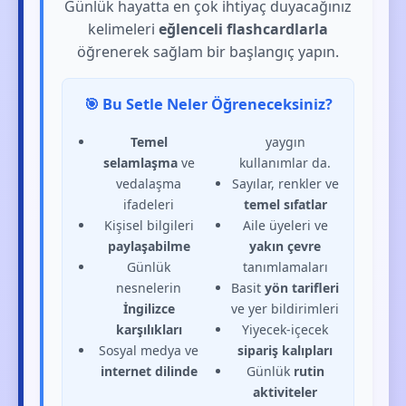
Günlük hayatta en çok ihtiyaç duyacağınız
kelimeleri
eğlenceli flashcardlarla
öğrenerek sağlam bir başlangıç yapın.
🎯 Bu Setle Neler Öğreneceksiniz?
Temel
yaygın
selamlaşma
ve
kullanımlar da.
vedalaşma
Sayılar, renkler ve
ifadeleri
temel sıfatlar
Kişisel bilgileri
Aile üyeleri ve
paylaşabilme
yakın çevre
Günlük
tanımlamaları
nesnelerin
Basit
yön tarifleri
İngilizce
ve yer bildirimleri
karşılıkları
Yiyecek-içecek
Sosyal medya ve
sipariş kalıpları
internet dilinde
Günlük
rutin
aktiviteler