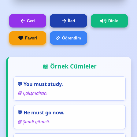
Geri
İleri
Dinle
Favori
Öğrendim
📖 Örnek Cümleler
💬 You must study.
📘 Çalışmalısın.
💬 He must go now.
📘 Şimdi gitmeli.