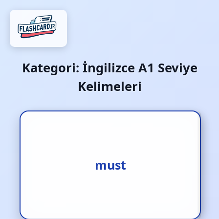
Kategori:
İngilizce A1 Seviye
Kelimeleri
1.gerekmek [f.] 2.-malı [f.]
must
3.-meli [f.]