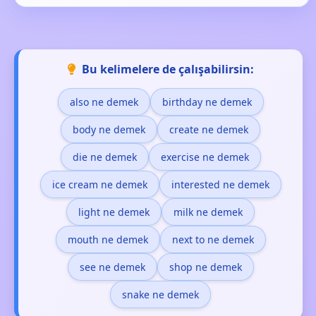
Bu kelimelere de çalışabilirsin:
also ne demek
birthday ne demek
body ne demek
create ne demek
die ne demek
exercise ne demek
ice cream ne demek
interested ne demek
light ne demek
milk ne demek
mouth ne demek
next to ne demek
see ne demek
shop ne demek
snake ne demek