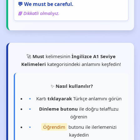
💬 We must be careful.
📘 Dikkatli olmalıyız.
🚀
Must
kelimesinin
İngilizce A1 Seviye
Kelimeleri
kategorisindeki anlamını keşfedin!
✨
Nasıl kullanılır?
Kartı
tıklayarak
Türkçe anlamını görün
Dinleme butonu
ile doğru telaffuzu
öğrenin
Öğrendim
butonu ile ilerlemenizi
kaydedin