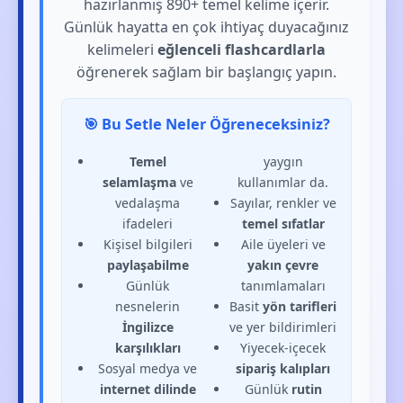
hazırlanmış 890+ temel kelime içerir.
Günlük hayatta en çok ihtiyaç duyacağınız
kelimeleri
eğlenceli flashcardlarla
öğrenerek sağlam bir başlangıç yapın.
🎯 Bu Setle Neler Öğreneceksiniz?
Temel
yaygın
selamlaşma
ve
kullanımlar da.
vedalaşma
Sayılar, renkler ve
ifadeleri
temel sıfatlar
Kişisel bilgileri
Aile üyeleri ve
paylaşabilme
yakın çevre
Günlük
tanımlamaları
nesnelerin
Basit
yön tarifleri
İngilizce
ve yer bildirimleri
karşılıkları
Yiyecek-içecek
Sosyal medya ve
sipariş kalıpları
internet dilinde
Günlük
rutin