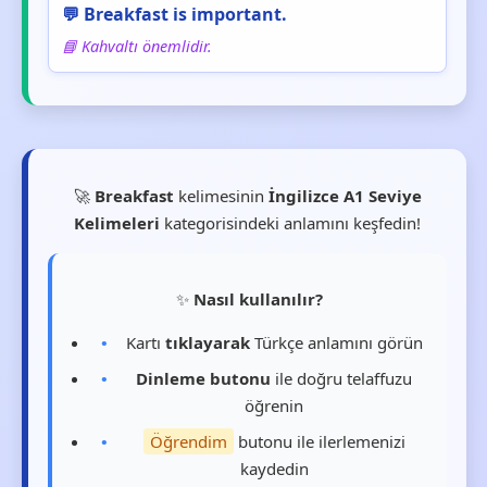
💬 Breakfast is important.
📘 Kahvaltı önemlidir.
🚀
Breakfast
kelimesinin
İngilizce A1 Seviye
Kelimeleri
kategorisindeki anlamını keşfedin!
✨
Nasıl kullanılır?
Kartı
tıklayarak
Türkçe anlamını görün
Dinleme butonu
ile doğru telaffuzu
öğrenin
Öğrendim
butonu ile ilerlemenizi
kaydedin