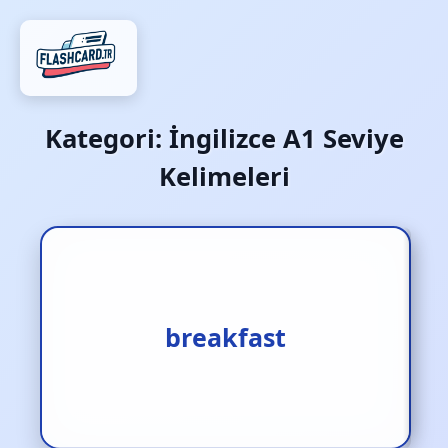
Kategori:
İngilizce A1 Seviye
Kelimeleri
1.kahvaltı [i.] 2.kahvaltı
breakfast
etmek [f.] 3.kahvaltı