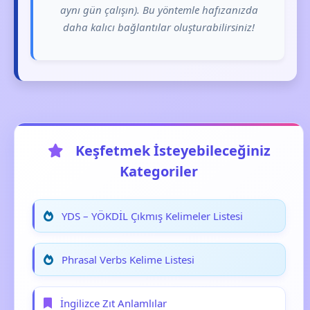
aynı gün çalışın). Bu yöntemle hafızanızda
daha kalıcı bağlantılar oluşturabilirsiniz!
Keşfetmek İsteyebileceğiniz
Kategoriler
YDS – YÖKDİL Çıkmış Kelimeler Listesi
Phrasal Verbs Kelime Listesi
İngilizce Zıt Anlamlılar