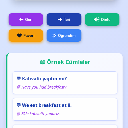
Geri
İleri
Dinle
Favori
Öğrendim
📖 Örnek Cümleler
💬 Kahvaltı yaptın mı?
📘 Have you had breakfast?
💬 We eat breakfast at 8.
📘 8'de kahvaltı yaparız.