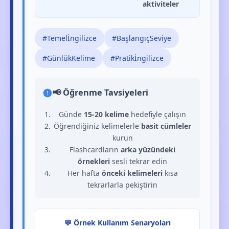
aktiviteler
#Temelİngilizce
#BaşlangıçSeviye
#GünlükKelime
#Pratikİngilizce
📢 Öğrenme Tavsiyeleri
Günde
15-20 kelime
hedefiyle çalışın
Öğrendiğiniz kelimelerle
basit cümleler
kurun
Flashcardların
arka yüzündeki
örnekleri
sesli tekrar edin
Her hafta
önceki kelimeleri
kısa
tekrarlarla pekiştirin
💬 Örnek Kullanım Senaryoları