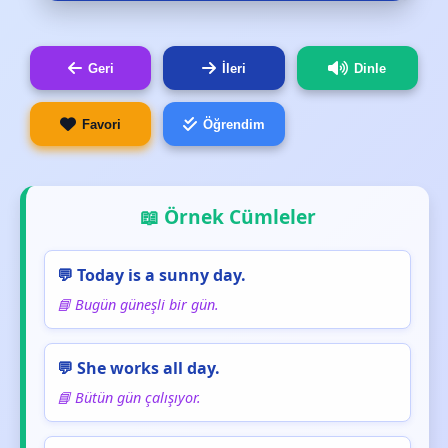
Geri
İleri
Dinle
Favori
Öğrendim
📖 Örnek Cümleler
💬 Today is a sunny day.
📘 Bugün güneşli bir gün.
💬 She works all day.
📘 Bütün gün çalışıyor.