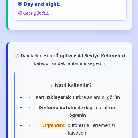
💬 Day and night.
📘 Gece gündüz.
🚀
Day
kelimesinin
İngilizce A1 Seviye Kelimeleri
kategorisindeki anlamını keşfedin!
✨
Nasıl kullanılır?
Kartı
tıklayarak
Türkçe anlamını görün
Dinleme butonu
ile doğru telaffuzu
öğrenin
Öğrendim
butonu ile ilerlemenizi
kaydedin