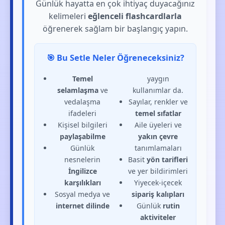
Günlük hayatta en çok ihtiyaç duyacağınız
kelimeleri
eğlenceli flashcardlarla
öğrenerek sağlam bir başlangıç yapın.
🎯 Bu Setle Neler Öğreneceksiniz?
Temel
yaygın
selamlaşma
ve
kullanımlar da.
vedalaşma
Sayılar, renkler ve
ifadeleri
temel sıfatlar
Kişisel bilgileri
Aile üyeleri ve
paylaşabilme
yakın çevre
Günlük
tanımlamaları
nesnelerin
Basit
yön tarifleri
İngilizce
ve yer bildirimleri
karşılıkları
Yiyecek-içecek
Sosyal medya ve
sipariş kalıpları
internet dilinde
Günlük
rutin
aktiviteler