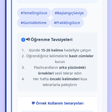
#Temelİngilizce
#BaşlangıçSeviye
#GünlükKelime
#Pratikİngilizce
📢 Öğrenme Tavsiyeleri
Günde
15-20 kelime
hedefiyle çalışın
Öğrendiğiniz kelimelerle
basit cümleler
kurun
Flashcardların
arka yüzündeki
örnekleri
sesli tekrar edin
Her hafta
önceki kelimeleri
kısa
tekrarlarla pekiştirin
💬 Örnek Kullanım Senaryoları