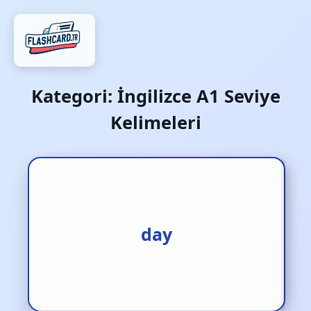
Kategori:
İngilizce A1 Seviye
Kelimeleri
1.gün [i.] 2.dönem [i.]
day
3.gündüz [i.]