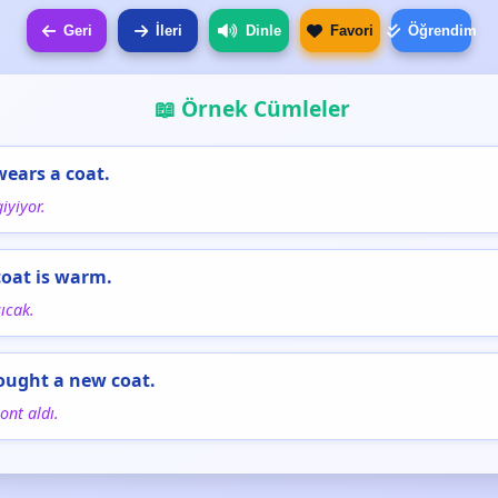
Geri
İleri
Dinle
Favori
Öğrendim
📖 Örnek Cümleler
wears a coat.
iyiyor.
coat is warm.
ıcak.
ought a new coat.
ont aldı.