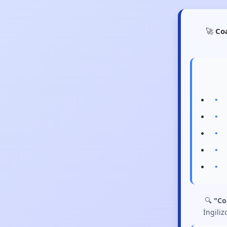
🚀
Co
🔍
"Co
İngiliz