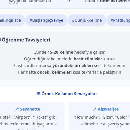
yaygın kullanımlar da.
Günlük
rutin aktivitele
elİngilizce
#BaşlangıçSeviye
#GünlükKelime
#Pratikİng
 Öğrenme Tavsiyeleri
Günde
15-20 kelime
hedefiyle çalışın
Öğrendiğiniz kelimelerle
basit cümleler
kurun
Flashcardların
arka yüzündeki örnekleri
sesli tekrar edin
Her hafta
önceki kelimeleri
kısa tekrarlarla pekiştirin
💬 Örnek Kullanım Senaryoları
📍 Seyahatte
📍 Alışverişte
Hotel", "Airport", "Ticket" gibi
"How much?", "Size", "Color" 
elimelerle temel ihtiyaçlarınızı
kelimelerle alışveriş yapı