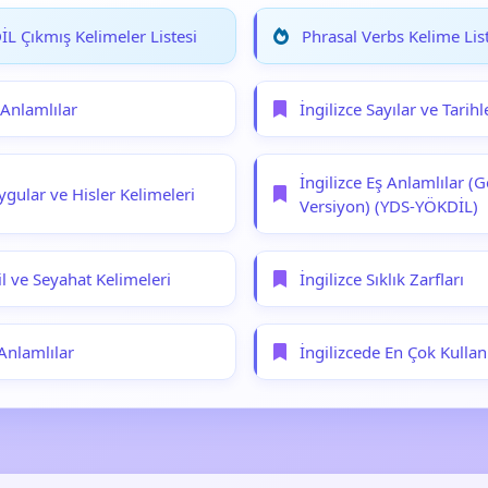
L Çıkmış Kelimeler Listesi
Phrasal Verbs Kelime List
t Anlamlılar
İngilizce Sayılar ve Tarihl
İngilizce Eş Anlamlılar (G
ygular ve Hisler Kelimeleri
Versiyon) (YDS-YÖKDİL)
til ve Seyahat Kelimeleri
İngilizce Sıklık Zarfları
 Anlamlılar
İngilizcede En Çok Kullan