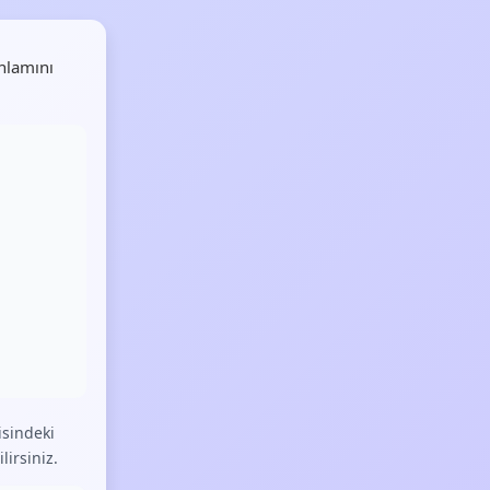
nlamını
isindeki
lirsiniz.