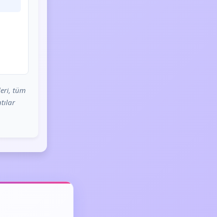
eri, tüm
tılar