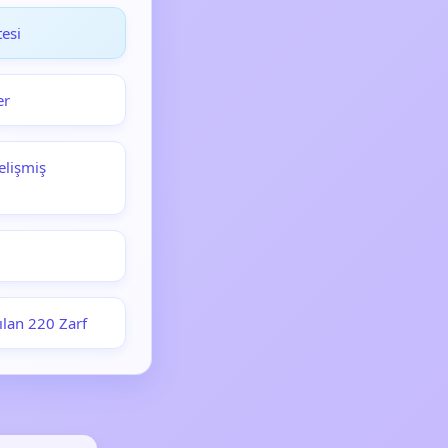
esi
er
elişmiş
ılan 220 Zarf