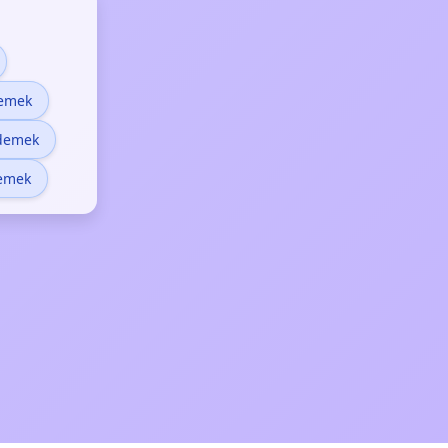
demek
 demek
demek