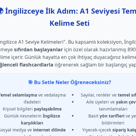
 İngilizceye İlk Adım: A1 Seviyesi Te
Kelime Seti
İngilizce A1 Seviye Kelimeleri". Bu kapsamlı koleksiyon, İngil
nmeye
sıfırdan başlayanlar
için özel olarak hazırlanmış 89
lime içerir. Günlük hayatta en çok ihtiyaç duyacağınız kelime
ğlenceli flashcardlarla
öğrenerek sağlam bir başlangıç yap
🎯 Bu Setle Neler Öğreneceksiniz?
Temel selamlaşma
ve vedalaşma
Sayılar, renkler ve
temel sıf
ifadeleri
Aile üyeleri ve
yakın çev
Kişisel bilgileri
paylaşabilme
tanımlamaları
Günlük nesnelerin
İngilizce
Basit
yön tarifleri
ve ye
karşılıkları
bildirimleri
Sosyal medya ve
internet dilinde
Yiyecek-içecek
sipariş kalı