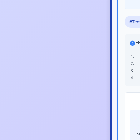
#Tem

"
k