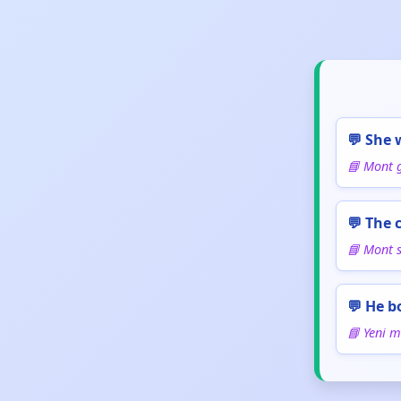
💬 She 
📘 Mont g
💬 The 
📘 Mont s
💬 He b
📘 Yeni m