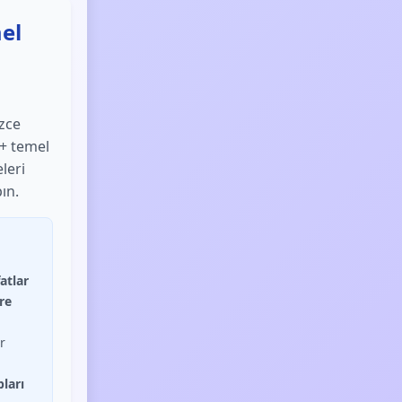
mel
izce
0+ temel
leri
ın.
atlar
re
r
pları