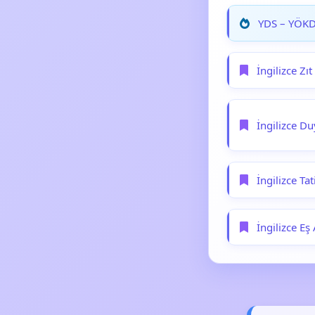
YDS – YÖKDİ
İngilizce Zı
İngilizce Du
İngilizce Ta
İngilizce Eş