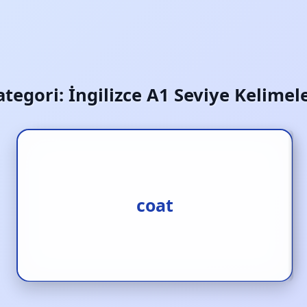
ategori:
İngilizce A1 Seviye Kelimele
1.kaplamak [f.] 2.kaban [i.]
coat
3.mont [i.]