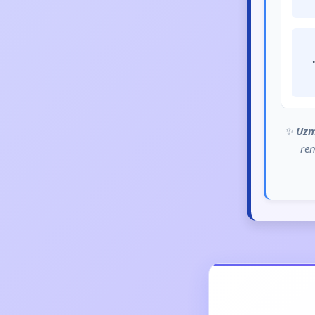
✨
Uzm
ren