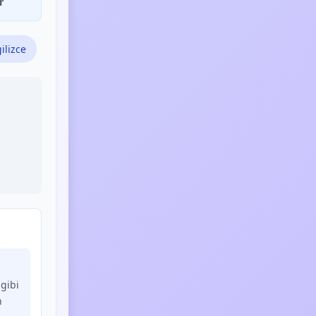
r
ilizce
gibi
n