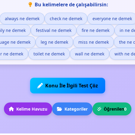
Bu kelimelere de çalışabilirsin:
always ne demek
check ne demek
everyone ne demek
ily ne demek
festival ne demek
fire ne demek
in ne 
uage ne demek
leg ne demek
miss ne demek
the ne
ir ne demek
toilet ne demek
wall ne demek
with ne 
Konu İle İlgili Test Çöz
Kelime Havuzu
Kategoriler
Öğrenilen
0