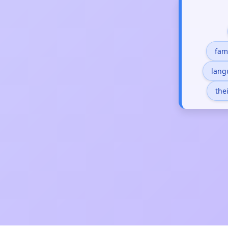
fam
lang
the