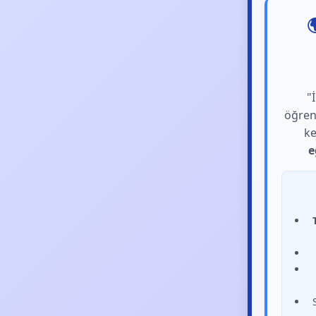

"
öğre
ke
e