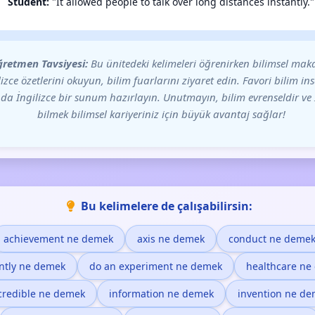
Student:
"It allowed people to talk over long distances instantly."
retmen Tavsiyesi:
Bu ünitedeki kelimeleri öğrenirken bilimsel maka
lizce özetlerini okuyun, bilim fuarlarını ziyaret edin. Favori bilim in
da İngilizce bir sunum hazırlayın. Unutmayın, bilim evrenseldir ve 
bilmek bilimsel kariyeriniz için büyük avantaj sağlar!
Bu kelimelere de çalışabilirsin:
achievement ne demek
axis ne demek
conduct ne deme
ntly ne demek
do an experiment ne demek
healthcare ne
credible ne demek
information ne demek
invention ne d