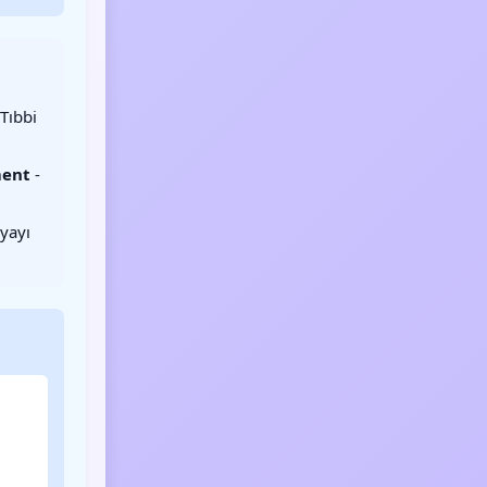
 Tıbbi
ment
-
yayı