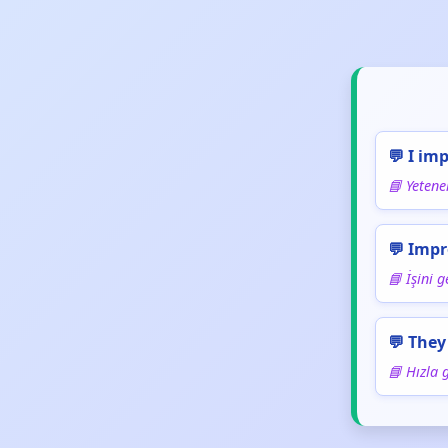
💬 I imp
📘 Yetene
💬 Impr
📘 İşini ge
💬 They
📘 Hızla g