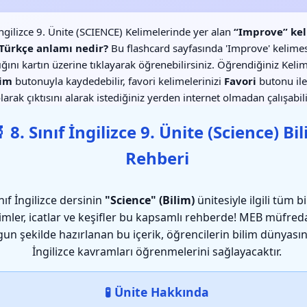
 İngilizce 9. Ünite (SCIENCE) Kelimelerinde yer alan
“Improve” kel
-Türkçe anlamı nedir?
Bu flashcard sayfasında 'Improve' kelimes
lığını kartın üzerine tıklayarak öğrenebilirsiniz. Öğrendiğiniz Kelim
im
butonuyla kaydedebilir, favori kelimelerinizi
Favori
butonu ile
larak çıktısını alarak istediğiniz yerden internet olmadan çalışabili
 8. Sınıf İngilizce 9. Ünite (Science) Bi
Rehberi
ınıf İngilizce dersinin
"Science" (Bilim)
ünitesiyle ilgili tüm b
imler, icatlar ve keşifler bu kapsamlı rehberde! MEB müfred
un şekilde hazırlanan bu içerik, öğrencilerin bilim dünyasın
İngilizce kavramları öğrenmelerini sağlayacaktır.
🧪 Ünite Hakkında