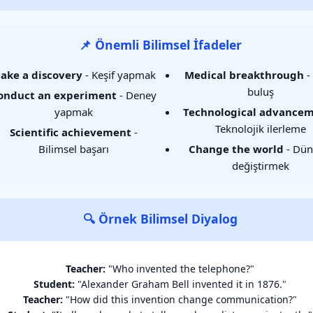
📌 Önemli Bilimsel İfadeler
ake a discovery
- Keşif yapmak
Medical breakthrough
-
buluş
onduct an experiment
- Deney
yapmak
Technological advance
Teknolojik ilerleme
Scientific achievement
-
Bilimsel başarı
Change the world
- Dün
değiştirmek
🔍 Örnek Bilimsel Diyalog
Teacher:
"Who invented the telephone?"
Student:
"Alexander Graham Bell invented it in 1876."
Teacher:
"How did this invention change communication?"