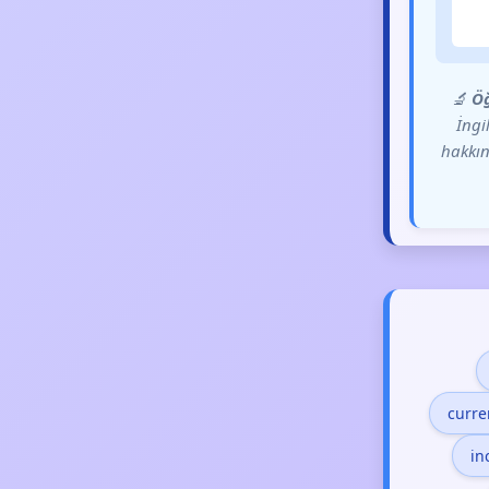
🔬
Öğ
İngi
hakkın
curre
in