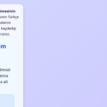
imesinin
inin Türkçe
elerini
 kaydedip
rsiniz.
lim
ilimsel
atına
a ait