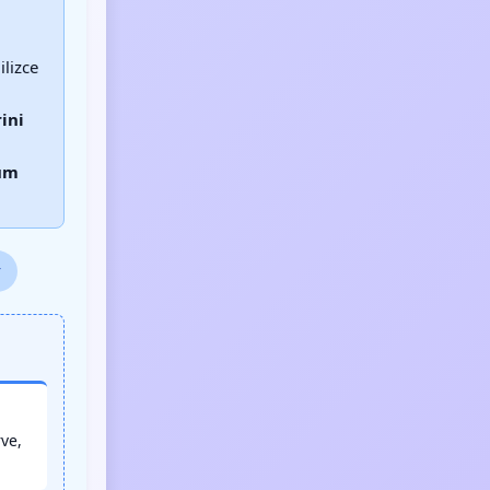
ilizce
ini
üm
r
ve,