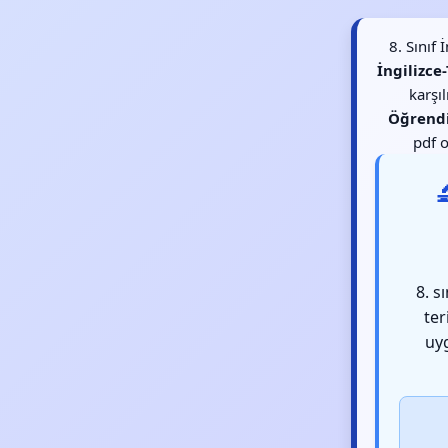
8. Sınıf
İngilizce
karşı
Öğrend
pdf o

8. s
ter
uyg