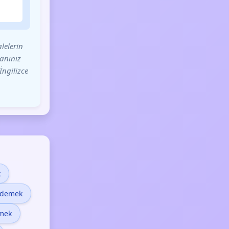
lelerin
sanınız
İngilizce
k
 demek
emek