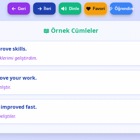
Geri
İleri
Dinle
Favori
Öğrendim
📖 Örnek Cümleler
rove skills.
klerimi geliştirdim.
ove your work.
liştir.
 improved fast.
eliştiler.