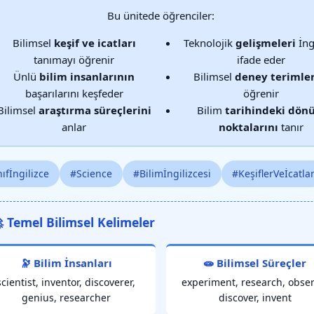
Bu ünitede öğrenciler:
Bilimsel
keşif ve icatları
Teknolojik
gelişmeleri
İng
tanımayı öğrenir
ifade eder
Ünlü
bilim insanlarının
Bilimsel
deney terimler
başarılarını keşfeder
öğrenir
Bilimsel
araştırma süreçlerini
Bilim
tarihindeki dön
anlar
noktalarını
tanır
ıfİngilizce
#Science
#Bilimİngilizcesi
#KeşiflerVeİcatla
 Temel Bilimsel Kelimeler
🔭 Bilim İnsanları
🧫 Bilimsel Süreçler
scientist, inventor, discoverer,
experiment, research, obser
genius, researcher
discover, invent