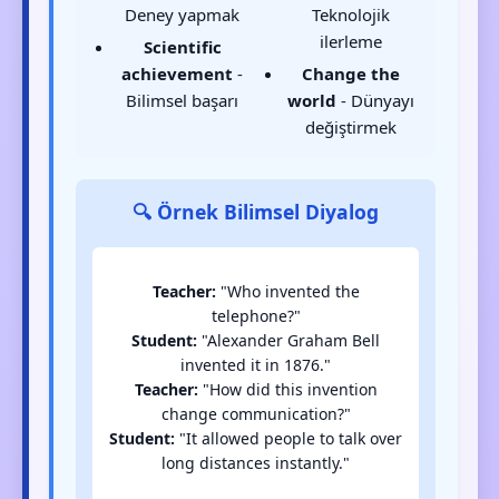
Deney yapmak
Teknolojik
ilerleme
Scientific
achievement
-
Change the
Bilimsel başarı
world
- Dünyayı
değiştirmek
🔍 Örnek Bilimsel Diyalog
Teacher:
"Who invented the
telephone?"
Student:
"Alexander Graham Bell
invented it in 1876."
Teacher:
"How did this invention
change communication?"
Student:
"It allowed people to talk over
long distances instantly."