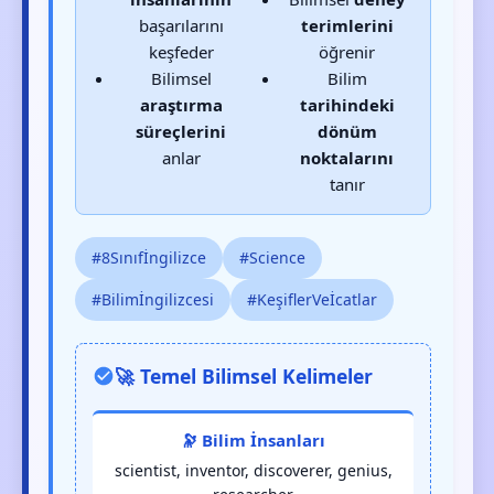
başarılarını
terimlerini
keşfeder
öğrenir
Bilimsel
Bilim
araştırma
tarihindeki
süreçlerini
dönüm
anlar
noktalarını
tanır
#8Sınıfİngilizce
#Science
#Bilimİngilizcesi
#KeşiflerVeİcatlar
🚀 Temel Bilimsel Kelimeler
🔭 Bilim İnsanları
scientist, inventor, discoverer, genius,