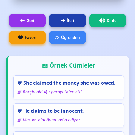
Geri
İleri
Dinle
Favori
Öğrendim
📖 Örnek Cümleler
💬 She claimed the money she was owed.
📘 Borçlu olduğu parayı talep etti.
💬 He claims to be innocent.
📘 Masum olduğunu iddia ediyor.