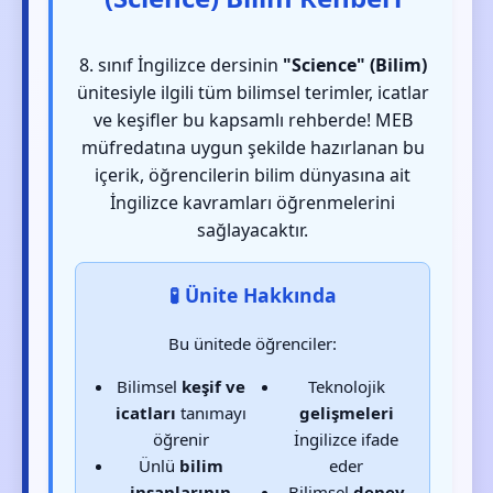
8. sınıf İngilizce dersinin
"Science" (Bilim)
ünitesiyle ilgili tüm bilimsel terimler, icatlar
ve keşifler bu kapsamlı rehberde! MEB
müfredatına uygun şekilde hazırlanan bu
içerik, öğrencilerin bilim dünyasına ait
İngilizce kavramları öğrenmelerini
sağlayacaktır.
🧪 Ünite Hakkında
Bu ünitede öğrenciler:
Bilimsel
keşif ve
Teknolojik
icatları
tanımayı
gelişmeleri
öğrenir
İngilizce ifade
Ünlü
bilim
eder
insanlarının
Bilimsel
deney