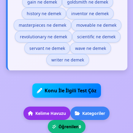
gain ne demek
goldsmith ne demek
history ne demek
inventor ne demek
masterpieces ne demek
moveable ne demek
revolutionary ne demek
scientific ne demek
servant ne demek
wave ne demek
writer ne demek
Konu İle İlgili Test Çöz
Kelime Havuzu
Kategoriler
Öğrenilen
0