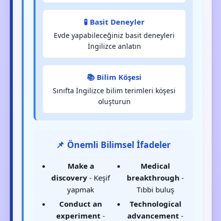
🧪 Basit Deneyler
Evde yapabileceğiniz basit deneyleri
İngilizce anlatın
📚 Bilim Köşesi
Sınıfta İngilizce bilim terimleri köşesi
oluşturun
📌 Önemli Bilimsel İfadeler
Make a
Medical
discovery
- Keşif
breakthrough
-
yapmak
Tıbbi buluş
Conduct an
Technological
experiment
-
advancement
-