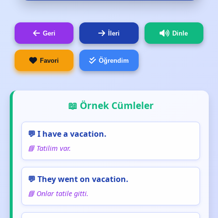
Geri
İleri
Dinle
Favori
Öğrendim
📖 Örnek Cümleler
💬 I have a vacation.
📘 Tatilim var.
💬 They went on vacation.
📘 Onlar tatile gitti.