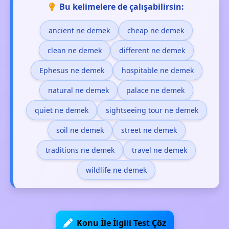
Bu kelimelere de çalışabilirsin:
ancient ne demek
cheap ne demek
clean ne demek
different ne demek
Ephesus ne demek
hospitable ne demek
natural ne demek
palace ne demek
quiet ne demek
sightseeing tour ne demek
soil ne demek
street ne demek
traditions ne demek
travel ne demek
wildlife ne demek
Konu İle İlgili Test Çöz