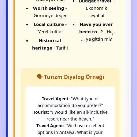
Budget travel
-
Worth seeing
-
Ekonomik
Görmeye değer
seyahat
Local culture
-
Have you ever
Yerel kültür
been to...?
- Hiç
... ya gittin mi?
Historical
heritage
- Tarihi
🗣️ Turizm Diyalog Örneği
Travel Agent:
"What type of
accommodation do you prefer?"
Tourist:
"I would like an all-inclusive
resort near the beach."
Travel Agent:
"We have excellent
options in Antalya. What is your