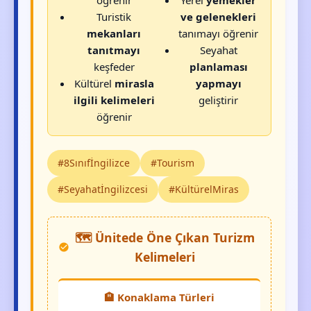
Turistik
ve gelenekleri
mekanları
tanımayı öğrenir
tanıtmayı
Seyahat
keşfeder
planlaması
Kültürel
mirasla
yapmayı
ilgili kelimeleri
geliştirir
öğrenir
#8Sınıfİngilizce
#Tourism
#Seyahatİngilizcesi
#KültürelMiras
🗺️ Ünitede Öne Çıkan Turizm
Kelimeleri
🏨 Konaklama Türleri