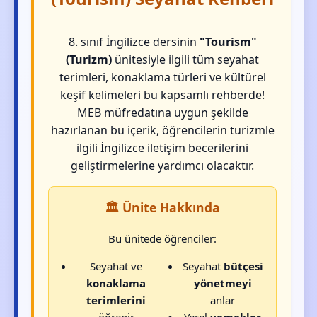
8. sınıf İngilizce dersinin
"Tourism"
(Turizm)
ünitesiyle ilgili tüm seyahat
terimleri, konaklama türleri ve kültürel
keşif kelimeleri bu kapsamlı rehberde!
MEB müfredatına uygun şekilde
hazırlanan bu içerik, öğrencilerin turizmle
ilgili İngilizce iletişim becerilerini
geliştirmelerine yardımcı olacaktır.
🏛️ Ünite Hakkında
Bu ünitede öğrenciler:
Seyahat ve
Seyahat
bütçesi
konaklama
yönetmeyi
terimlerini
anlar
öğrenir
Yerel
yemekler