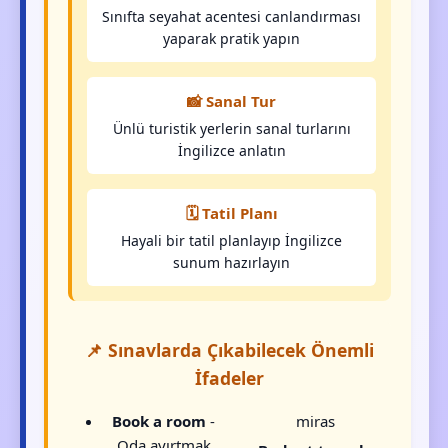
Sınıfta seyahat acentesi canlandırması
yaparak pratik yapın
📸 Sanal Tur
Ünlü turistik yerlerin sanal turlarını
İngilizce anlatın
🗓️ Tatil Planı
Hayali bir tatil planlayıp İngilizce
sunum hazırlayın
📌 Sınavlarda Çıkabilecek Önemli
İfadeler
Book a room
-
miras
Oda ayırtmak