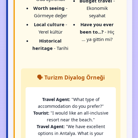
Budget travel
-
Worth seeing
-
Ekonomik
Görmeye değer
seyahat
Local culture
-
Have you ever
Yerel kültür
been to...?
- Hiç
... ya gittin mi?
Historical
heritage
- Tarihi
🗣️ Turizm Diyalog Örneği
Travel Agent:
"What type of
accommodation do you prefer?"
Tourist:
"I would like an all-inclusive
resort near the beach."
Travel Agent:
"We have excellent
options in Antalya. What is your