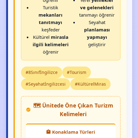
Turistik
ve gelenekleri
mekanları
tanımayı öğrenir
tanıtmayı
Seyahat
keşfeder
planlaması
Kültürel
mirasla
yapmayı
ilgili kelimeleri
geliştirir
öğrenir
#8Sınıfİngilizce
#Tourism
#Seyahatİngilizcesi
#KültürelMiras
🗺️ Ünitede Öne Çıkan Turizm
Kelimeleri
🏨 Konaklama Türleri