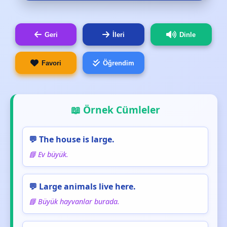
Geri
İleri
Dinle
Favori
Öğrendim
📖 Örnek Cümleler
💬 The house is large.
📘 Ev büyük.
💬 Large animals live here.
📘 Büyük hayvanlar burada.