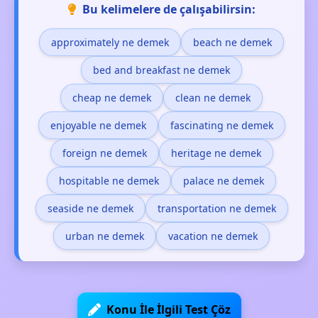
Bu kelimelere de çalışabilirsin:
approximately ne demek
beach ne demek
bed and breakfast ne demek
cheap ne demek
clean ne demek
enjoyable ne demek
fascinating ne demek
foreign ne demek
heritage ne demek
hospitable ne demek
palace ne demek
seaside ne demek
transportation ne demek
urban ne demek
vacation ne demek
Konu İle İlgili Test Çöz