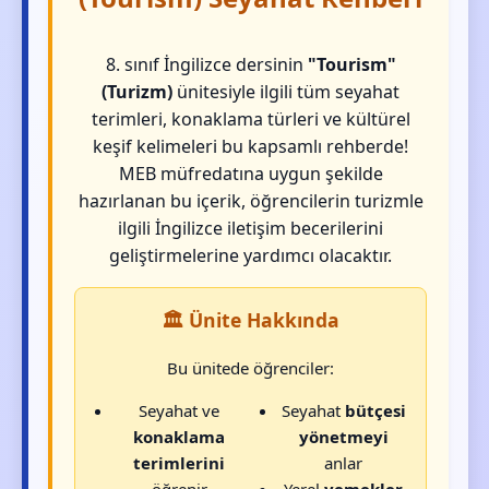
8. sınıf İngilizce dersinin
"Tourism"
(Turizm)
ünitesiyle ilgili tüm seyahat
terimleri, konaklama türleri ve kültürel
keşif kelimeleri bu kapsamlı rehberde!
MEB müfredatına uygun şekilde
hazırlanan bu içerik, öğrencilerin turizmle
ilgili İngilizce iletişim becerilerini
geliştirmelerine yardımcı olacaktır.
🏛️ Ünite Hakkında
Bu ünitede öğrenciler:
Seyahat ve
Seyahat
bütçesi
konaklama
yönetmeyi
terimlerini
anlar
öğrenir
Yerel
yemekler