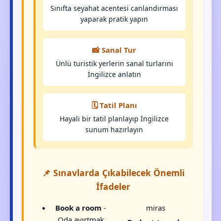
Sınıfta seyahat acentesi canlandırması
yaparak pratik yapın
📸 Sanal Tur
Ünlü turistik yerlerin sanal turlarını
İngilizce anlatın
🗓️ Tatil Planı
Hayali bir tatil planlayıp İngilizce
sunum hazırlayın
📌 Sınavlarda Çıkabilecek Önemli
İfadeler
Book a room
-
miras
Oda ayırtmak