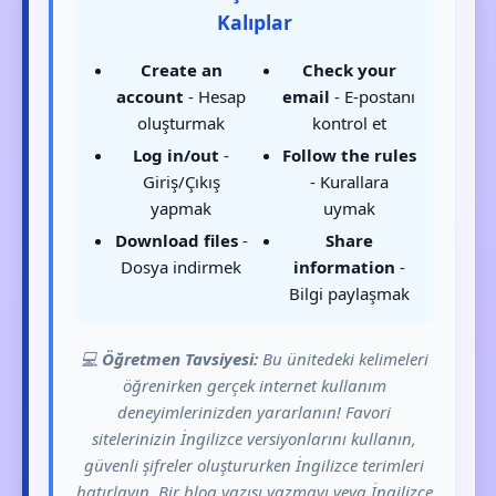
Kalıplar
Create an
Check your
account
- Hesap
email
- E-postanı
oluşturmak
kontrol et
Log in/out
-
Follow the rules
Giriş/Çıkış
- Kurallara
yapmak
uymak
Download files
-
Share
Dosya indirmek
information
-
Bilgi paylaşmak
💻
Öğretmen Tavsiyesi:
Bu ünitedeki kelimeleri
öğrenirken gerçek internet kullanım
deneyimlerinizden yararlanın! Favori
sitelerinizin İngilizce versiyonlarını kullanın,
güvenli şifreler oluştururken İngilizce terimleri
hatırlayın. Bir blog yazısı yazmayı veya İngilizce