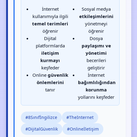
İnternet
Sosyal medya
kullanımıyla ilgili
etkileşimlerini
temel terimleri
yönetmeyi
öğrenir
öğrenir
Dijital
Dosya
platformlarda
paylaşımı ve
iletişim
yönetimi
kurmayı
becerileri
keşfeder
geliştirir
Online
güvenlik
İnternet
önlemlerini
bağımlılığından
tanır
korunma
yollarını keşfeder
#8Sınıfİngilizce
#TheInternet
#DijitalGüvenlik
#Onlineİletişim