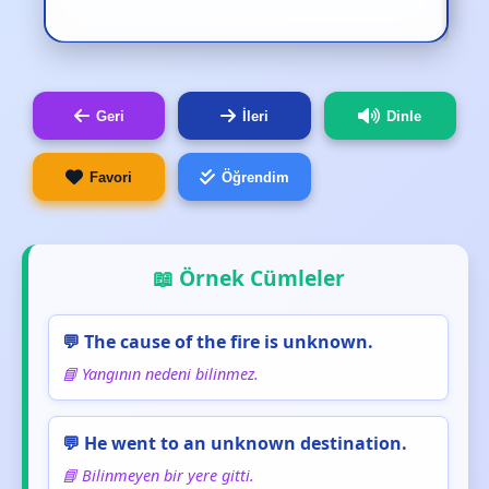
Geri
İleri
Dinle
Favori
Öğrendim
📖 Örnek Cümleler
💬 The cause of the fire is unknown.
📘 Yangının nedeni bilinmez.
💬 He went to an unknown destination.
📘 Bilinmeyen bir yere gitti.