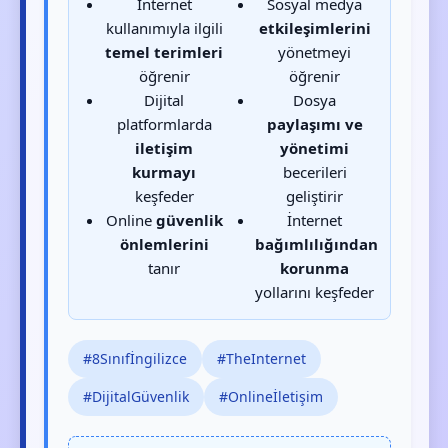
İnternet
Sosyal medya
kullanımıyla ilgili
etkileşimlerini
temel terimleri
yönetmeyi
öğrenir
öğrenir
Dijital
Dosya
platformlarda
paylaşımı ve
iletişim
yönetimi
kurmayı
becerileri
keşfeder
geliştirir
Online
güvenlik
İnternet
önlemlerini
bağımlılığından
tanır
korunma
yollarını keşfeder
#8Sınıfİngilizce
#TheInternet
#DijitalGüvenlik
#Onlineİletişim