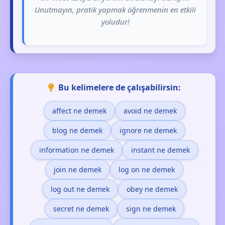
Unutmayın, pratik yapmak öğrenmenin en etkili
yoludur!
Bu kelimelere de çalışabilirsin:
affect ne demek
avoid ne demek
blog ne demek
ignore ne demek
information ne demek
instant ne demek
join ne demek
log on ne demek
log out ne demek
obey ne demek
secret ne demek
sign ne demek