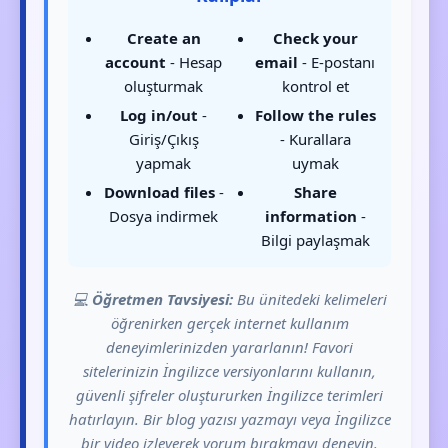
Create an
Check your
account
- Hesap
email
- E-postanı
oluşturmak
kontrol et
Log in/out
-
Follow the rules
Giriş/Çıkış
- Kurallara
yapmak
uymak
Download files
-
Share
Dosya indirmek
information
-
Bilgi paylaşmak
💻
Öğretmen Tavsiyesi:
Bu ünitedeki kelimeleri
öğrenirken gerçek internet kullanım
deneyimlerinizden yararlanın! Favori
sitelerinizin İngilizce versiyonlarını kullanın,
güvenli şifreler oluştururken İngilizce terimleri
hatırlayın. Bir blog yazısı yazmayı veya İngilizce
bir video izleyerek yorum bırakmayı deneyin.