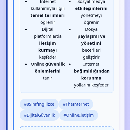
İnternet
Sosyal medya
kullanımıyla ilgili
etkileşimlerini
temel terimleri
yönetmeyi
öğrenir
öğrenir
Dijital
Dosya
platformlarda
paylaşımı ve
iletişim
yönetimi
kurmayı
becerileri
keşfeder
geliştirir
Online
güvenlik
İnternet
önlemlerini
bağımlılığından
tanır
korunma
yollarını keşfeder
#8Sınıfİngilizce
#TheInternet
#DijitalGüvenlik
#Onlineİletişim