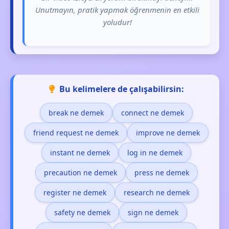
Unutmayın, pratik yapmak öğrenmenin en etkili
yoludur!
Bu kelimelere de çalışabilirsin:
break ne demek
connect ne demek
friend request ne demek
improve ne demek
instant ne demek
log in ne demek
precaution ne demek
press ne demek
register ne demek
research ne demek
safety ne demek
sign ne demek