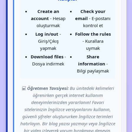
Create an
Check your
account
- Hesap
email
- E-postanı
oluşturmak
kontrol et
Log in/out
-
Follow the rules
Giriş/Çıkış
- Kurallara
yapmak
uymak
Download files
-
Share
Dosya indirmek
information
-
Bilgi paylaşmak
💻
Öğretmen Tavsiyesi:
Bu ünitedeki kelimeleri
öğrenirken gerçek internet kullanım
deneyimlerinizden yararlanın! Favori
sitelerinizin İngilizce versiyonlarını kullanın,
güvenli şifreler oluştururken İngilizce terimleri
hatırlayın. Bir blog yazısı yazmayı veya İngilizce
bir video izleyerek yorum bırakmayı deneyin.