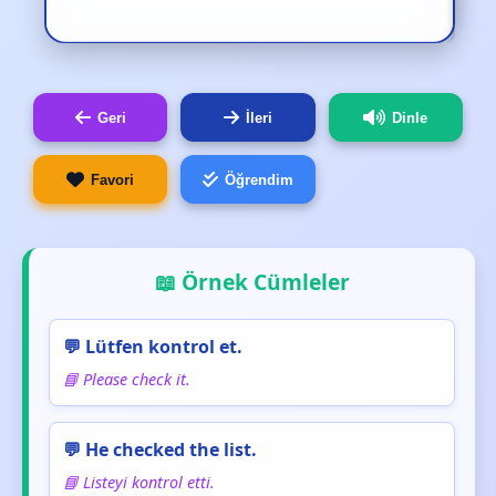
Geri
İleri
Dinle
Favori
Öğrendim
📖 Örnek Cümleler
💬 Lütfen kontrol et.
📘 Please check it.
💬 He checked the list.
📘 Listeyi kontrol etti.