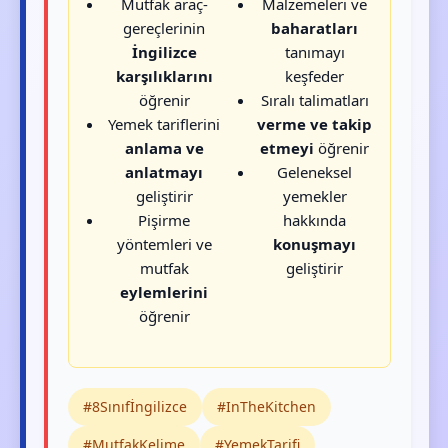
Mutfak araç-
Malzemeleri ve
gereçlerinin
baharatları
İngilizce
tanımayı
karşılıklarını
keşfeder
öğrenir
Sıralı talimatları
Yemek tariflerini
verme ve takip
anlama ve
etmeyi
öğrenir
anlatmayı
Geleneksel
geliştirir
yemekler
Pişirme
hakkında
yöntemleri ve
konuşmayı
mutfak
geliştirir
eylemlerini
öğrenir
#8Sınıfİngilizce
#InTheKitchen
#MutfakKelime
#YemekTarifi