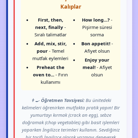
Kalıplar
First, then,
How long...?
-
next, finally
-
Pişirme süresi
Sıralı talimatlar
sorma
Add, mix, stir,
Bon appetit!
-
pour
- Temel
Afiyet olsun
mutfak eylemleri
Enjoy your
Preheat the
meal!
- Afiyet
oven to...
- Fırın
olsun
kullanımı
👨‍🍳
Öğretmen Tavsiyesi:
Bu ünitedeki
kelimeleri öğrenirken mutfakta pratik yapın! Bir
yumurtayı kırmak (crack an egg), sebze
doğramak (chop vegetables) gibi basit işlemleri
yaparken İngilizce terimleri kullanın. Sevdiğiniz
bir tarifi İngilizce olarak yazmayı deneyerek