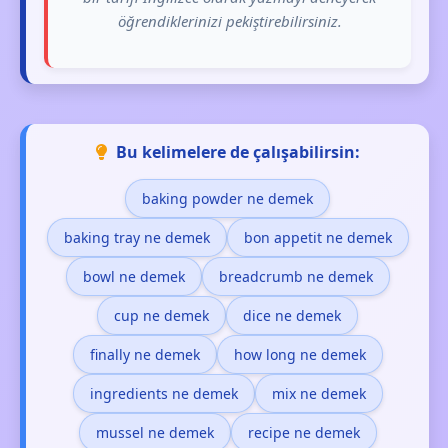
öğrendiklerinizi pekiştirebilirsiniz.
Bu kelimelere de çalışabilirsin:
baking powder ne demek
baking tray ne demek
bon appetit ne demek
bowl ne demek
breadcrumb ne demek
cup ne demek
dice ne demek
finally ne demek
how long ne demek
ingredients ne demek
mix ne demek
mussel ne demek
recipe ne demek