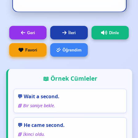
Geri
İleri
Dinle
Favori
Öğrendim
📖 Örnek Cümleler
💬 Wait a second.
📘 Bir saniye bekle.
💬 He came second.
📘 İkinci oldu.