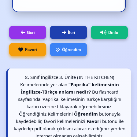
Geri
İleri
Dinle
Favori
Öğrendim
8. Sınıf İngilizce 3. Ünite (IN THE KITCHEN)
Kelimelerinde yer alan
“Paprika” kelimesinin
İngilizce-Türkçe anlamı nedir?
Bu flashcard
sayfasında 'Paprika' kelimesinin Türkçe karşılığını
kartın üzerine tıklayarak öğrenebilirsiniz.
Öğrendiğiniz Kelimelerini
Öğrendim
butonuyla
kaydedebilir, favori kelimelerinizi
Favori
butonu ile
kaydedip pdf olarak çıktısını alarak istediğiniz yerden
internet olmadan çalışabilirsiniz.