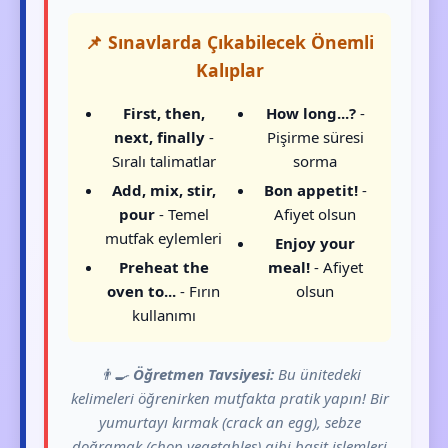
📌 Sınavlarda Çıkabilecek Önemli
Kalıplar
First, then,
How long...?
-
next, finally
-
Pişirme süresi
Sıralı talimatlar
sorma
Add, mix, stir,
Bon appetit!
-
pour
- Temel
Afiyet olsun
mutfak eylemleri
Enjoy your
Preheat the
meal!
- Afiyet
oven to...
- Fırın
olsun
kullanımı
👨‍🍳
Öğretmen Tavsiyesi:
Bu ünitedeki
kelimeleri öğrenirken mutfakta pratik yapın! Bir
yumurtayı kırmak (crack an egg), sebze
doğramak (chop vegetables) gibi basit işlemleri