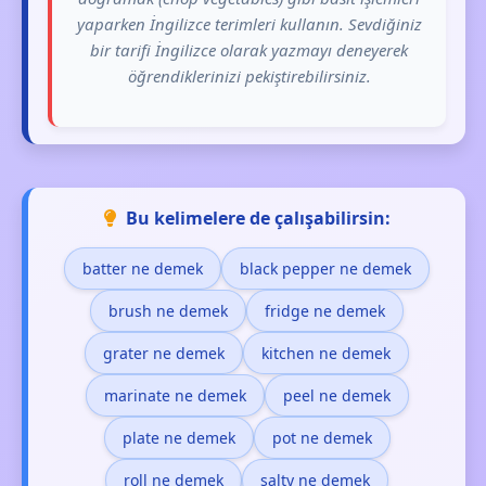
yaparken İngilizce terimleri kullanın. Sevdiğiniz
bir tarifi İngilizce olarak yazmayı deneyerek
öğrendiklerinizi pekiştirebilirsiniz.
Bu kelimelere de çalışabilirsin:
batter ne demek
black pepper ne demek
brush ne demek
fridge ne demek
grater ne demek
kitchen ne demek
marinate ne demek
peel ne demek
plate ne demek
pot ne demek
roll ne demek
salty ne demek