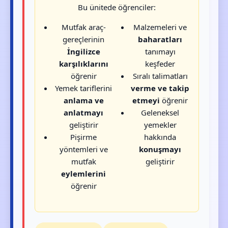
Bu ünitede öğrenciler:
Mutfak araç-
Malzemeleri ve
gereçlerinin
baharatları
İngilizce
tanımayı
karşılıklarını
keşfeder
öğrenir
Sıralı talimatları
Yemek tariflerini
verme ve takip
anlama ve
etmeyi
öğrenir
anlatmayı
Geleneksel
geliştirir
yemekler
Pişirme
hakkında
yöntemleri ve
konuşmayı
mutfak
geliştirir
eylemlerini
öğrenir