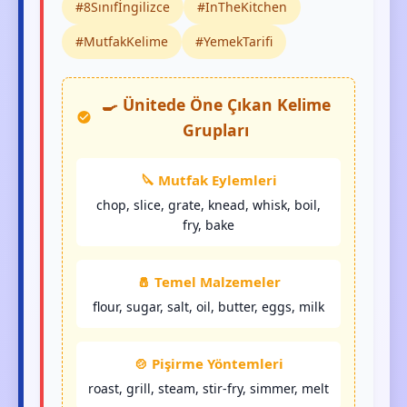
#8Sınıfİngilizce
#InTheKitchen
#MutfakKelime
#YemekTarifi
🍳 Ünitede Öne Çıkan Kelime
Grupları
🔪 Mutfak Eylemleri
chop, slice, grate, knead, whisk, boil,
fry, bake
🧂 Temel Malzemeler
flour, sugar, salt, oil, butter, eggs, milk
🍲 Pişirme Yöntemleri
roast, grill, steam, stir-fry, simmer, melt