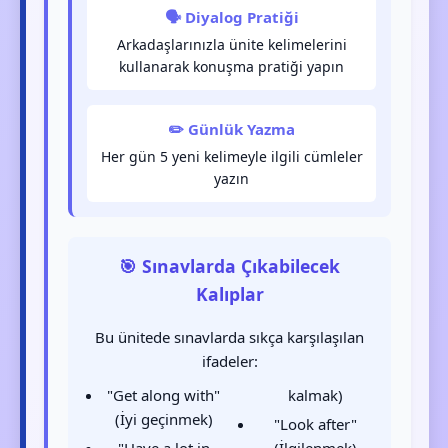
🗣️ Diyalog Pratiği
Arkadaşlarınızla ünite kelimelerini
kullanarak konuşma pratiği yapın
✏️ Günlük Yazma
Her gün 5 yeni kelimeyle ilgili cümleler
yazın
🎯 Sınavlarda Çıkabilecek
Kalıplar
Bu ünitede sınavlarda sıkça karşılaşılan
ifadeler:
"Get along with"
kalmak)
(İyi geçinmek)
"Look after"