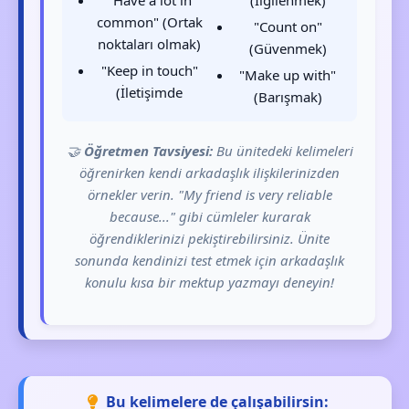
"Have a lot in
(İlgilenmek)
common" (Ortak
"Count on"
noktaları olmak)
(Güvenmek)
"Keep in touch"
"Make up with"
(İletişimde
(Barışmak)
🤝
Öğretmen Tavsiyesi:
Bu ünitedeki kelimeleri
öğrenirken kendi arkadaşlık ilişkilerinizden
örnekler verin. "My friend is very reliable
because..." gibi cümleler kurarak
öğrendiklerinizi pekiştirebilirsiniz. Ünite
sonunda kendinizi test etmek için arkadaşlık
konulu kısa bir mektup yazmayı deneyin!
Bu kelimelere de çalışabilirsin: