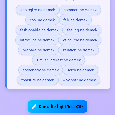
apologize ne demek
common ne demek
cool ne demek
fair ne demek
fashionable ne demek
feeling ne demek
introduce ne demek
of course ne demek
prepare ne demek
relation ne demek
similar interest ne demek
somebody ne demek
sorry ne demek
treasure ne demek
why not? ne demek
Konu İle İlgili Test Çöz