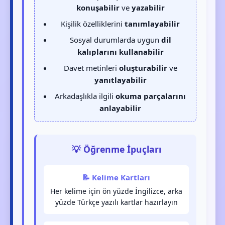
konuşabilir
ve
yazabilir
Kişilik özelliklerini
tanımlayabilir
Sosyal durumlarda uygun
dil
kalıplarını kullanabilir
Davet metinleri
oluşturabilir
ve
yanıtlayabilir
Arkadaşlıkla ilgili
okuma parçalarını
anlayabilir
💡 Öğrenme İpuçları
📝 Kelime Kartları
Her kelime için ön yüzde İngilizce, arka
yüzde Türkçe yazılı kartlar hazırlayın