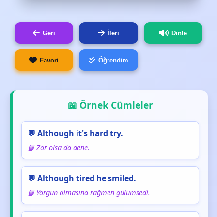
Geri
İleri
Dinle
Favori
Öğrendim
📖 Örnek Cümleler
💬 Although it's hard try.
📘 Zor olsa da dene.
💬 Although tired he smiled.
📘 Yorgun olmasına rağmen gülümsedi.