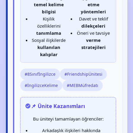
temel kelime
etme
bilgisi
yöntemleri
Kişilik
Davet ve teklif
özelliklerini
dilekçeleri
tanımlama
Öneri ve tavsiye
Sosyal ilişkilerde
verme
kullanılan
stratejileri
kalıplar
#8Sınıfİngilizce
#FriendshipÜnitesi
#İngilizceKelime
#MEBMüfredatı
📌 Ünite Kazanımları
Bu üniteyi tamamlayan öğrenciler:
Arkadaşlık ilişkileri hakkında