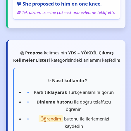
💬 She proposed to him on one knee.
📘 Tek dizinin üzerine çökerek ona evlenme teklif etti.
🚀
Propose
kelimesinin
YDS – YÖKDİL Çıkmış
Kelimeler Listesi
kategorisindeki anlamını keşfedin!
✨
Nasıl kullanılır?
Kartı
tıklayarak
Türkçe anlamını görün
Dinleme butonu
ile doğru telaffuzu
öğrenin
Öğrendim
butonu ile ilerlemenizi
kaydedin