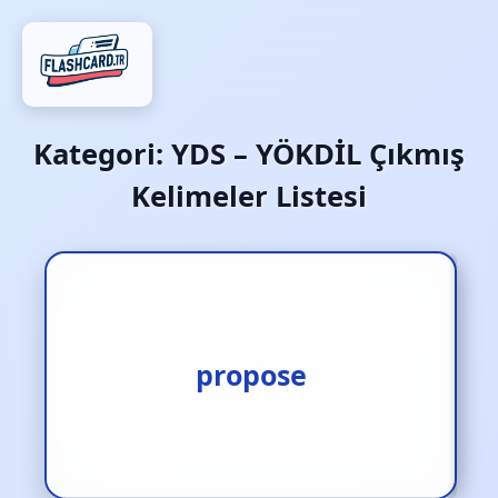
Kategori:
YDS – YÖKDİL Çıkmış
Kelimeler Listesi
önermek‚ teklif etmek
propose
(offer)