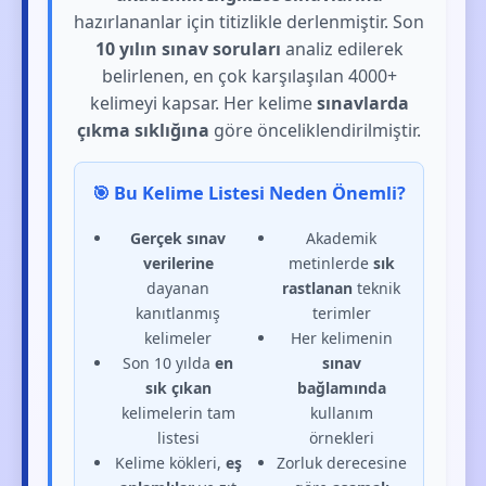
hazırlananlar için titizlikle derlenmiştir. Son
10 yılın sınav soruları
analiz edilerek
belirlenen, en çok karşılaşılan 4000+
kelimeyi kapsar. Her kelime
sınavlarda
çıkma sıklığına
göre önceliklendirilmiştir.
🎯 Bu Kelime Listesi Neden Önemli?
Gerçek sınav
Akademik
verilerine
metinlerde
sık
dayanan
rastlanan
teknik
kanıtlanmış
terimler
kelimeler
Her kelimenin
Son 10 yılda
en
sınav
sık çıkan
bağlamında
kelimelerin tam
kullanım
listesi
örnekleri
Kelime kökleri,
eş
Zorluk derecesine