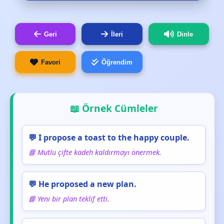
Geri
İleri
Dinle
Favori
Öğrendim
📖 Örnek Cümleler
💬 I propose a toast to the happy couple.
📘 Mutlu çifte kadeh kaldırmayı önermek.
💬 He proposed a new plan.
📘 Yeni bir plan teklif etti.