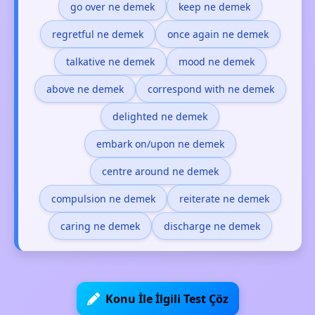
go over ne demek
keep ne demek
regretful ne demek
once again ne demek
talkative ne demek
mood ne demek
above ne demek
correspond with ne demek
delighted ne demek
embark on/upon ne demek
centre around ne demek
compulsion ne demek
reiterate ne demek
caring ne demek
discharge ne demek
Konu İle İlgili Test Çöz