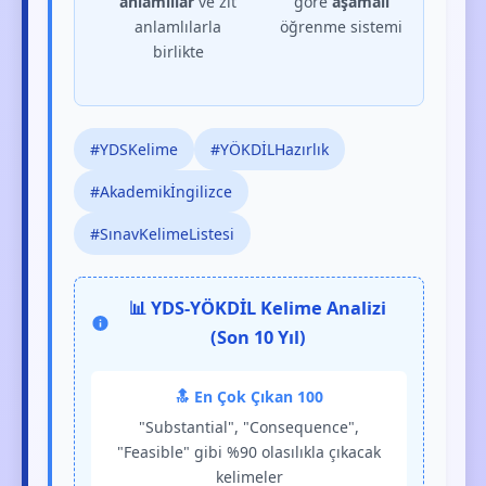
anlamlılar
ve zıt
göre
aşamalı
anlamlılarla
öğrenme sistemi
birlikte
#YDSKelime
#YÖKDİLHazırlık
#Akademikİngilizce
#SınavKelimeListesi
📊 YDS-YÖKDİL Kelime Analizi
(Son 10 Yıl)
🔝 En Çok Çıkan 100
"Substantial", "Consequence",
"Feasible" gibi %90 olasılıkla çıkacak
kelimeler