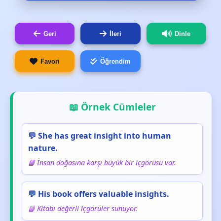
Geri
İleri
Dinle
Favori
Öğrendim
📖 Örnek Cümleler
💬 She has great insight into human
nature.
📘 İnsan doğasına karşı büyük bir içgörüsü var.
💬 His book offers valuable insights.
📘 Kitabı değerli içgörüler sunuyor.