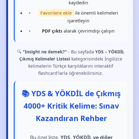
kaydedin
Favorilere ekle
ile önemli kelimeleri
işaretleyin
PDF çıktı
alarak çevrimdışı çalışın
🔍
"Insight ne demek?"
- Bu sayfada
YDS – YÖKDİL
Çıkmış Kelimeler Listesi
kategorisindeki İngilizce
kelimelerin Türkçe karşılıklarını interaktif
flashcard'larla öğrenebilirsiniz.
📚 YDS & YÖKDİL de Çıkmış
4000+ Kritik Kelime: Sınav
Kazandıran Rehber
Bu özel liste,
YDS, YÖKDİL ve diğer