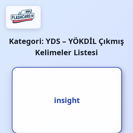
Kategori:
YDS – YÖKDİL Çıkmış
Kelimeler Listesi
içgörü‚ kavrayış‚ anlayış
insight