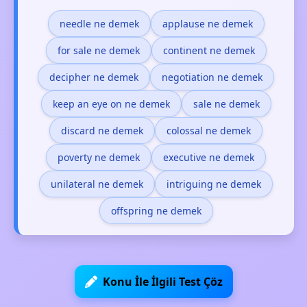
needle ne demek
applause ne demek
for sale ne demek
continent ne demek
decipher ne demek
negotiation ne demek
keep an eye on ne demek
sale ne demek
discard ne demek
colossal ne demek
poverty ne demek
executive ne demek
unilateral ne demek
intriguing ne demek
offspring ne demek
Konu İle İlgili Test Çöz