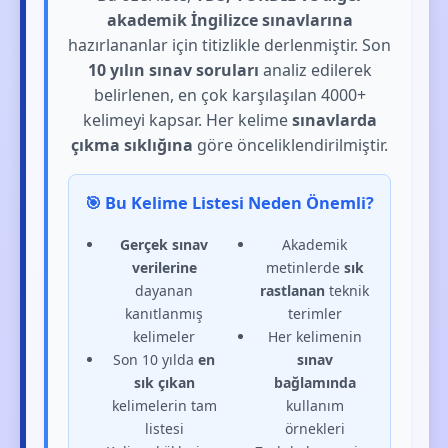
akademik İngilizce sınavlarına
hazırlananlar için titizlikle derlenmiştir. Son
10 yılın sınav soruları
analiz edilerek
belirlenen, en çok karşılaşılan 4000+
kelimeyi kapsar. Her kelime
sınavlarda
çıkma sıklığına
göre önceliklendirilmiştir.
🎯 Bu Kelime Listesi Neden Önemli?
Gerçek sınav
Akademik
verilerine
metinlerde
sık
dayanan
rastlanan
teknik
kanıtlanmış
terimler
kelimeler
Her kelimenin
Son 10 yılda
en
sınav
sık çıkan
bağlamında
kelimelerin tam
kullanım
listesi
örnekleri