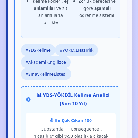
Kelime kökleri,
eş
Zorluk derecesine
anlamlılar
ve zıt
göre
aşamalı
anlamlılarla
öğrenme sistemi
birlikte
#YDSKelime
#YÖKDİLHazırlık
#Akademikİngilizce
#SınavKelimeListesi
📊 YDS-YÖKDİL Kelime Analizi
(Son 10 Yıl)
🔝 En Çok Çıkan 100
"Substantial", "Consequence",
"Feasible" gibi %90 olasılıkla çıkacak