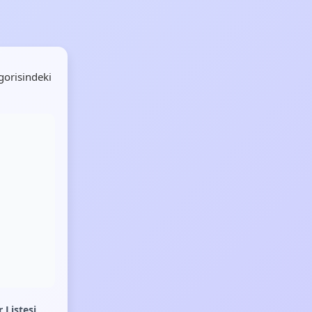
gorisindeki
 Listesi