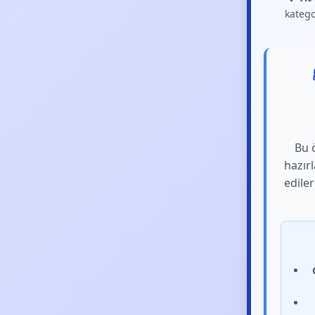
katego
Bu ö
hazırl
edile