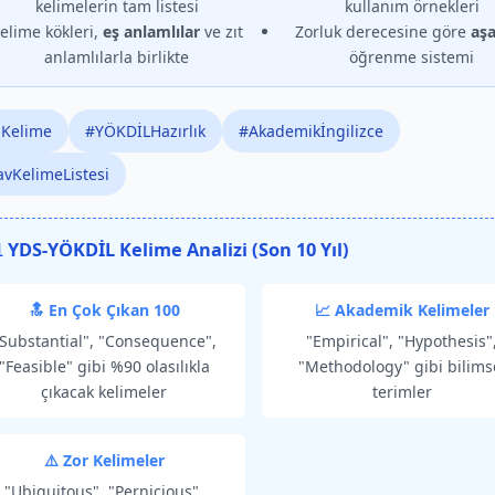
kelimelerin tam listesi
kullanım örnekleri
elime kökleri,
eş anlamlılar
ve zıt
Zorluk derecesine göre
aş
anlamlılarla birlikte
öğrenme sistemi
Kelime
#YÖKDİLHazırlık
#Akademikİngilizce
avKelimeListesi
 YDS-YÖKDİL Kelime Analizi (Son 10 Yıl)
🔝 En Çok Çıkan 100
📈 Akademik Kelimeler
Substantial", "Consequence",
"Empirical", "Hypothesis"
"Feasible" gibi %90 olasılıkla
"Methodology" gibi bilims
çıkacak kelimeler
terimler
⚠️ Zor Kelimeler
"Ubiquitous", "Pernicious",