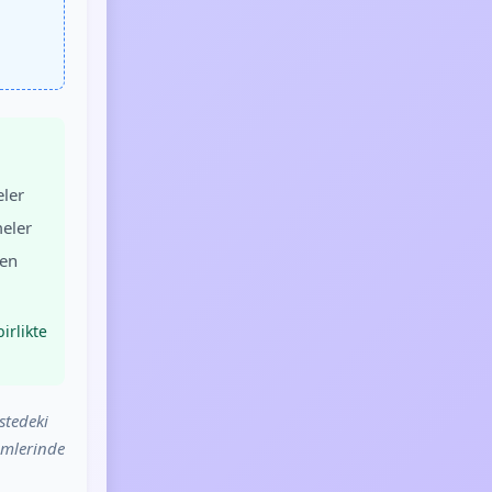
ler
eler
den
irlikte
.
stedeki
ümlerinde