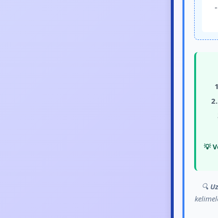
"
1
2.
💡 V
🔍
Uz
kelimel