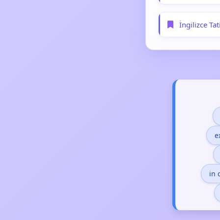
İngilizce Ta
e
in