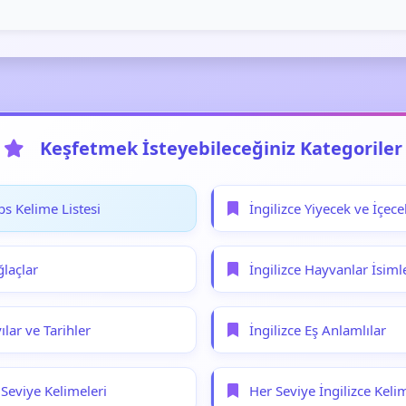
Keşfetmek İsteyebileceğiniz Kategoriler
bs Kelime Listesi
İngilizce Yiyecek ve İçece
ğlaçlar
İngilizce Hayvanlar İsiml
ılar ve Tarihler
İngilizce Eş Anlamlılar
 Seviye Kelimeleri
Her Seviye İngilizce Keli