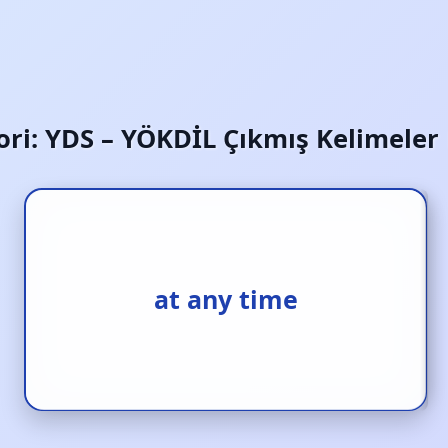
ori:
YDS – YÖKDİL Çıkmış Kelimeler 
at any time
her an