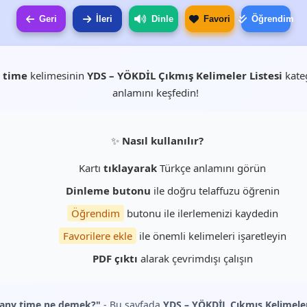
Geri
İleri
Dinle
Favori
Öğrendim
 time
kelimesinin
YDS – YÖKDİL Çıkmış Kelimeler Listesi
kate
anlamını keşfedin!
✨
Nasıl kullanılır?
Kartı
tıklayarak
Türkçe anlamını görün
Dinleme butonu
ile doğru telaffuzu öğrenin
Öğrendim
butonu ile ilerlemenizi kaydedin
Favorilere ekle
ile önemli kelimeleri işaretleyin
PDF çıktı
alarak çevrimdışı çalışın
 any time ne demek?"
- Bu sayfada
YDS – YÖKDİL Çıkmış Kelimeler