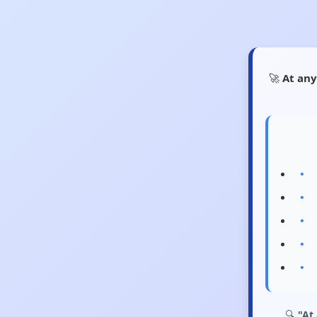
🚀
At any
🔍
"At