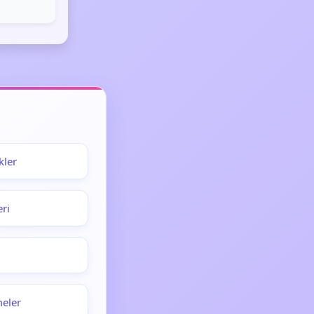
kler
eri
meler