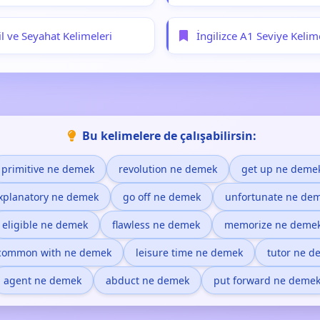
til ve Seyahat Kelimeleri
İngilizce A1 Seviye Kelim
Bu kelimelere de çalışabilirsin:
primitive ne demek
revolution ne demek
get up ne deme
xplanatory ne demek
go off ne demek
unfortunate ne de
eligible ne demek
flawless ne demek
memorize ne deme
 common with ne demek
leisure time ne demek
tutor ne d
agent ne demek
abduct ne demek
put forward ne deme