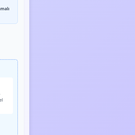
amalı
,
el