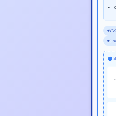
K
#YDS
#Sın

"