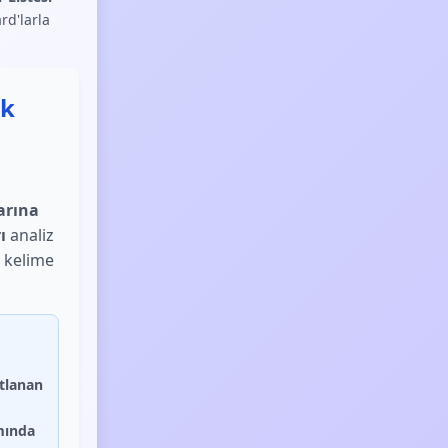
rd'larla
ik
arına
ı
analiz
r kelime
stlanan
mında