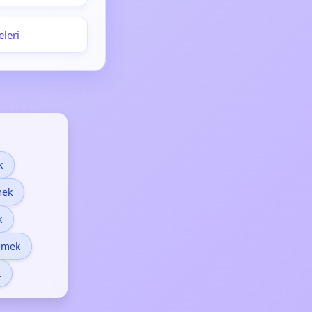
eleri
k
mek
k
emek
k