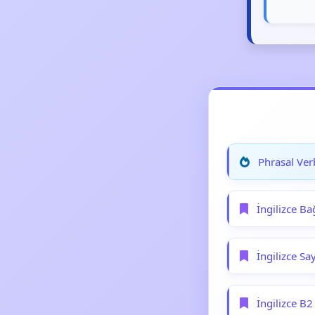
Phrasal Ver
İngilizce Ba
İngilizce Say
İngilizce B2