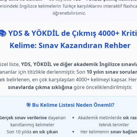
risindeki İngilizce kelimelerin Türkçe karşılıklarını interaktif flashca
öğrenebilirsiniz.
📚 YDS & YÖKDİL de Çıkmış 4000+ Krit
Kelime: Sınav Kazandıran Rehber
zel liste,
YDS, YÖKDİL ve diğer akademik İngilizce sınavl
ananlar için titizlikle derlenmiştir. Son
10 yılın sınav sorular
rek belirlenen, en çok karşılaşılan 4000+ kelimeyi kapsar. He
sınavlarda çıkma sıklığına
göre önceliklendirilmiştir.
🎯 Bu Kelime Listesi Neden Önemli?
Gerçek sınav verilerine
dayanan
Akademik metinlerde
sık ra
kanıtlanmış kelimeler
teknik terimler
Son 10 yılda
en sık çıkan
Her kelimenin
sınav bağla