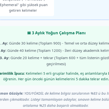
Ephemeral" gibi yüksek puan
getiren kelimeler
📅 3 Aylık Yoğun Çalışma Planı
. Ay:
Günde 30 kelime (Toplam 900) - Temel ve orta düzey kelime
 Ay:
Günde 40 kelime (Toplam 1200) - İleri düzey akademik kelim
3. Ay:
Günde 20 kelime + tekrar (Toplam 600 + tüm listenin göz
geçirilmesi)
erimlilik İpucu:
Kelimeleri 5 erli gruplar halinde, eş anlamlılarıyla b
öğrenin. Her gün önceki günün kelimelerini 5 dakika tekrar edin
man Gözüyle:
YDS/YÖKDİL de kelime bilgisi sorularının %83 ü bu li
erden çıkmaktadır. Listeyi tamamlayan adaylar, sınavın kelime böl
ortalama %25 daha başarılı olmaktadır.